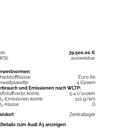
eis:
39.500,00 €
WSt:
ausweisbar
mweltnormen:
hadstoffklasse
Euro 6e
weltplakette
4 (Green)
rbrauch und Emissionen nach WLTP:
aftstoffverbr. komb.
5,4 l/100km
O
-Emissionen komb.
122 g/km
2
O
-Klasse
D
2
andort
Zentrallager
Details zum Audi A3 anzeigen