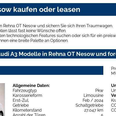
sow kaufen oder leasen
in Rehna OT Nesow und sichern Sie sich Ihren Traumwagen.
len lässt fast keine Wünsche offen.
en technologischen Features suchen oder sich für ein preiswe
hnen eine breite Palette an Optionen.
udi A3 Modelle in Rehna OT Nesow und ford
Pr
M
Allgemeine Daten:
U
Fahrzeugtyp
Pkw
Um
Karosserieform
Limousine
Ve
Erst-Zul.
Feb / 2024
Kr
Getriebe
Schaltgetriebe
C
Kilometerstand
27.047 km
C
Anzahl der Türen
5