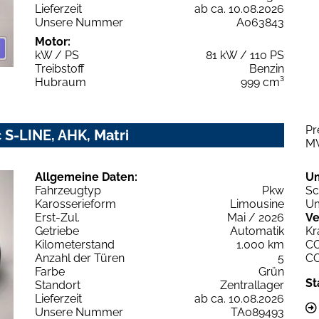
Lieferzeit
ab ca. 10.08.2026
Unsere Nummer
A063843
Motor:
kW / PS
81 kW / 110 PS
Treibstoff
Benzin
Hubraum
999 cm³
Pr
 S-LINE, AHK, Matri
M
Allgemeine Daten:
U
Fahrzeugtyp
Pkw
Sc
Karosserieform
Limousine
Um
Erst-Zul.
Mai / 2026
Ve
Getriebe
Automatik
Kr
Kilometerstand
1.000 km
C
Anzahl der Türen
5
C
Farbe
Grün
St
Standort
Zentrallager
Lieferzeit
ab ca. 10.08.2026
Unsere Nummer
TA089493