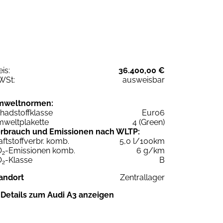
eis:
36.400,00 €
WSt:
ausweisbar
mweltnormen:
hadstoffklasse
Euro6
weltplakette
4 (Green)
rbrauch und Emissionen nach WLTP:
aftstoffverbr. komb.
5,0 l/100km
O
-Emissionen komb.
6 g/km
2
O
-Klasse
B
2
andort
Zentrallager
Details zum Audi A3 anzeigen