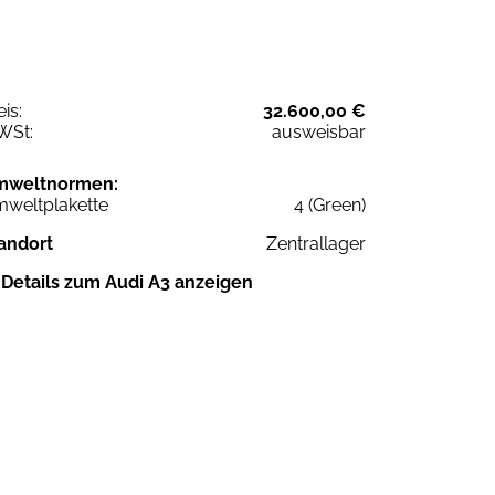
eis:
32.600,00 €
WSt:
ausweisbar
mweltnormen:
weltplakette
4 (Green)
andort
Zentrallager
Details zum Audi A3 anzeigen