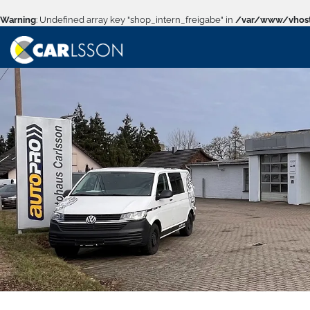
Warning
: Undefined array key "shop_intern_freigabe" in
/var/www/vhost