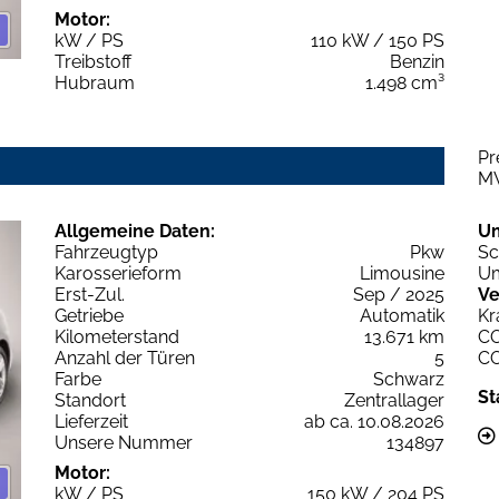
Motor:
kW / PS
110 kW / 150 PS
Treibstoff
Benzin
Hubraum
1.498 cm³
Pr
M
Allgemeine Daten:
U
Fahrzeugtyp
Pkw
Sc
Karosserieform
Limousine
Um
Erst-Zul.
Sep / 2025
Ve
Getriebe
Automatik
Kr
Kilometerstand
13.671 km
C
Anzahl der Türen
5
C
Farbe
Schwarz
St
Standort
Zentrallager
Lieferzeit
ab ca. 10.08.2026
Unsere Nummer
134897
Motor:
kW / PS
150 kW / 204 PS