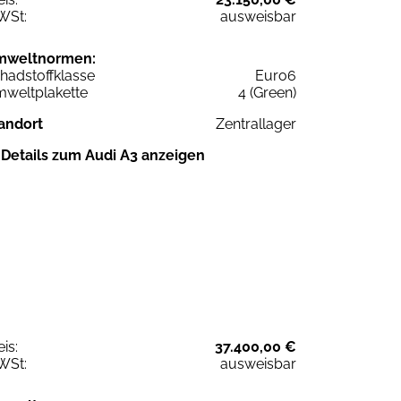
WSt:
ausweisbar
mweltnormen:
hadstoffklasse
Euro6
weltplakette
4 (Green)
andort
Zentrallager
Details zum Audi A3 anzeigen
eis:
37.400,00 €
WSt:
ausweisbar