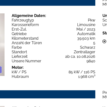
M
Allgemeine Daten:
U
Fahrzeugtyp
Pkw
Sc
Karosserieform
Limousine
Um
Erst-Zul.
Mai / 2023
St
Getriebe
Automatik
Kilometerstand
39.503 km
Anzahl der Türen
5
Farbe
Schwarz
Standort
Zentrallager
Lieferzeit
ab ca. 10.08.2026
Unsere Nummer
9840
Motor:
kW / PS
85 kW / 116 PS
Hubraum
1.968 cm³
Pr
M