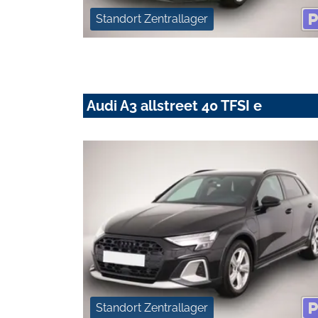
Standort Zentrallager
Audi A3 allstreet 40 TFSI e
Standort Zentrallager