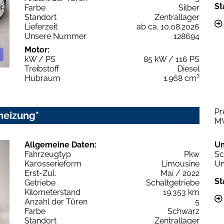
St
Farbe
Silber
Standort
Zentrallager
Lieferzeit
ab ca. 10.08.2026
Unsere Nummer
128694
Motor:
kW / PS
85 kW / 116 PS
Treibstoff
Diesel
Hubraum
1.968 cm³
Pr
heizung*
M
Allgemeine Daten:
U
Fahrzeugtyp
Pkw
Sc
Karosserieform
Limousine
Um
Erst-Zul.
Mai / 2022
St
Getriebe
Schaltgetriebe
Kilometerstand
19.353 km
Anzahl der Türen
5
Farbe
Schwarz
Standort
Zentrallager