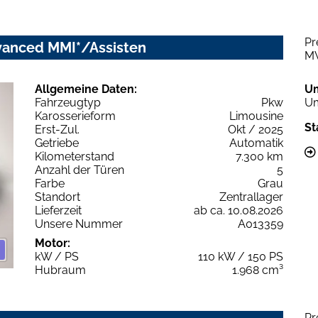
Pr
dvanced MMI*/Assisten
M
Allgemeine Daten:
U
Fahrzeugtyp
Pkw
Um
Karosserieform
Limousine
St
Erst-Zul.
Okt / 2025
Getriebe
Automatik
Kilometerstand
7.300 km
Anzahl der Türen
5
Farbe
Grau
Standort
Zentrallager
Lieferzeit
ab ca. 10.08.2026
Unsere Nummer
A013359
Motor:
kW / PS
110 kW / 150 PS
Hubraum
1.968 cm³
Pr