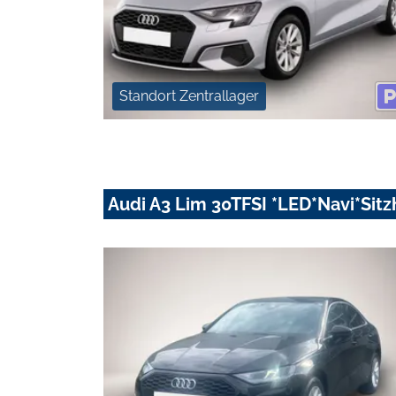
Standort Zentrallager
Audi A3 Lim 30TFSI *LED*Navi*Sitz