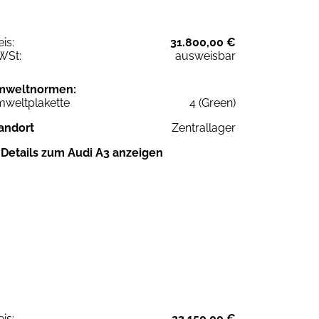
eis:
31.800,00 €
WSt:
ausweisbar
mweltnormen:
weltplakette
4 (Green)
andort
Zentrallager
Details zum Audi A3 anzeigen
eis:
23.150,00 €