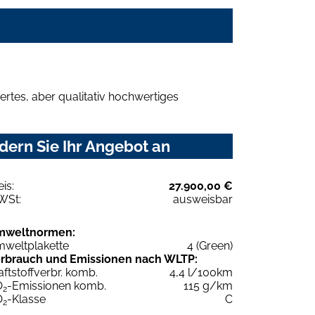
rtes, aber qualitativ hochwertiges
ern Sie Ihr Angebot an
eis:
27.900,00 €
WSt:
ausweisbar
mweltnormen:
weltplakette
4 (Green)
rbrauch und Emissionen nach WLTP:
aftstoffverbr. komb.
4,4 l/100km
O
-Emissionen komb.
115 g/km
2
O
-Klasse
C
2