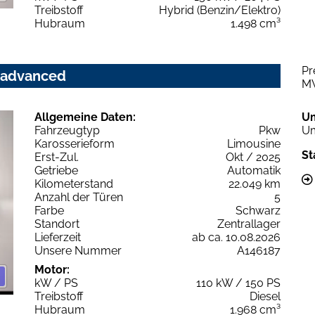
Treibstoff
Hybrid (Benzin/Elektro)
Hubraum
1.498 cm³
Pr
c advanced
M
Allgemeine Daten:
U
Fahrzeugtyp
Pkw
Um
Karosserieform
Limousine
St
Erst-Zul.
Okt / 2025
Getriebe
Automatik
Kilometerstand
22.049 km
Anzahl der Türen
5
Farbe
Schwarz
Standort
Zentrallager
Lieferzeit
ab ca. 10.08.2026
Unsere Nummer
A146187
Motor:
kW / PS
110 kW / 150 PS
Treibstoff
Diesel
Hubraum
1.968 cm³