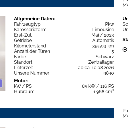
M
Allgemeine Daten:
U
Fahrzeugtyp
Pkw
Sc
Karosserieform
Limousine
Um
Erst-Zul.
Mai / 2023
St
Getriebe
Automatik
Kilometerstand
39.503 km
Anzahl der Türen
5
Farbe
Schwarz
Standort
Zentrallager
Lieferzeit
ab ca. 10.08.2026
Unsere Nummer
9840
Motor:
kW / PS
85 kW / 116 PS
Hubraum
1.968 cm³
Pr
M