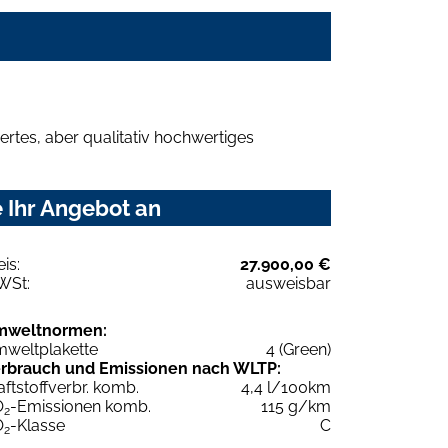
rtes, aber qualitativ hochwertiges
 Ihr Angebot an
eis:
27.900,00 €
WSt:
ausweisbar
mweltnormen:
weltplakette
4 (Green)
rbrauch und Emissionen nach WLTP:
aftstoffverbr. komb.
4,4 l/100km
O
-Emissionen komb.
115 g/km
2
O
-Klasse
C
2