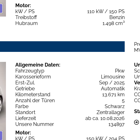
Motor:
kW / PS
110 kW / 150 PS
Treibstoff
Benzin
Hubraum
1.498 cm³
Pr
M
Allgemeine Daten:
U
Fahrzeugtyp
Pkw
Sc
Karosserieform
Limousine
Um
Erst-Zul.
Sep / 2025
Ve
Getriebe
Automatik
Kr
Kilometerstand
13.671 km
C
Anzahl der Türen
5
C
Farbe
Schwarz
St
Standort
Zentrallager
Lieferzeit
ab ca. 10.08.2026
Unsere Nummer
134897
Motor:
kW / PS
150 kW / 204 PS