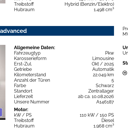
Treibstoff
Hybrid (Benzin/Elektro)
Hubraum
1.498 cm³
Pr
c advanced
M
Allgemeine Daten:
U
Fahrzeugtyp
Pkw
Um
Karosserieform
Limousine
St
Erst-Zul.
Okt / 2025
Getriebe
Automatik
Kilometerstand
22.049 km
Anzahl der Türen
5
Farbe
Schwarz
Standort
Zentrallager
Lieferzeit
ab ca. 10.08.2026
Unsere Nummer
A146187
Motor:
kW / PS
110 kW / 150 PS
Treibstoff
Diesel
Hubraum
1.968 cm³