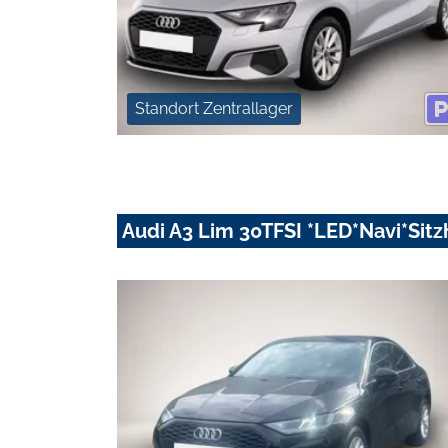
Standort Zentrallager
Audi A3 Lim 30TFSI *LED*Navi*Sitz