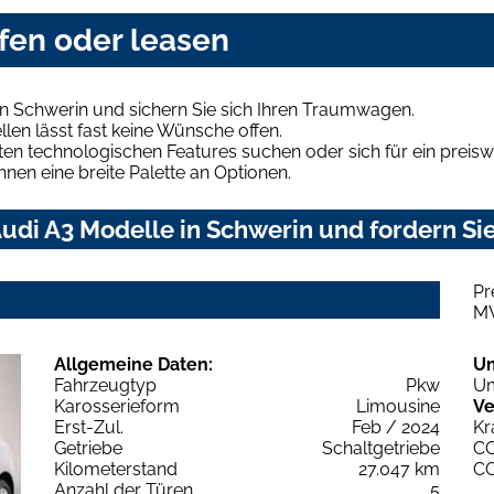
fen oder leasen
n Schwerin und sichern Sie sich Ihren Traumwagen.
len lässt fast keine Wünsche offen.
en technologischen Features suchen oder sich für ein preiswe
hnen eine breite Palette an Optionen.
udi A3 Modelle in Schwerin und fordern Sie
Pr
M
Allgemeine Daten:
U
Fahrzeugtyp
Pkw
Um
Karosserieform
Limousine
Ve
Erst-Zul.
Feb / 2024
Kr
Getriebe
Schaltgetriebe
C
Kilometerstand
27.047 km
C
Anzahl der Türen
5