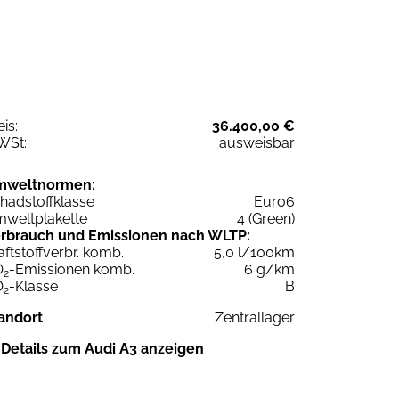
eis:
36.400,00 €
WSt:
ausweisbar
mweltnormen:
hadstoffklasse
Euro6
weltplakette
4 (Green)
rbrauch und Emissionen nach WLTP:
aftstoffverbr. komb.
5,0 l/100km
O
-Emissionen komb.
6 g/km
2
O
-Klasse
B
2
andort
Zentrallager
Details zum Audi A3 anzeigen