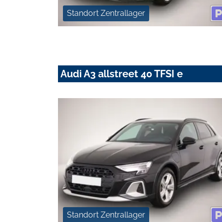
Standort Zentrallager
Audi A3 allstreet 40 TFSI e
Standort Zentrallager