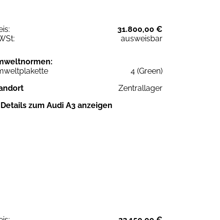
eis:
31.800,00 €
WSt:
ausweisbar
mweltnormen:
weltplakette
4 (Green)
andort
Zentrallager
Details zum Audi A3 anzeigen
eis:
23.150,00 €