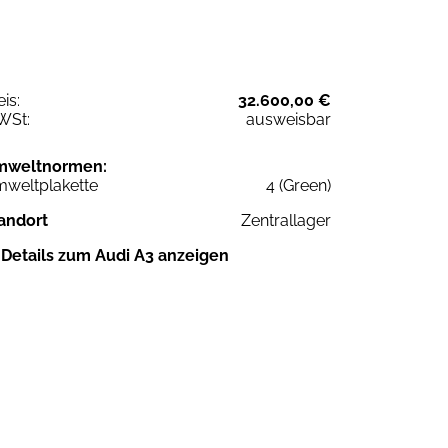
eis:
32.600,00 €
WSt:
ausweisbar
mweltnormen:
weltplakette
4 (Green)
andort
Zentrallager
Details zum Audi A3 anzeigen