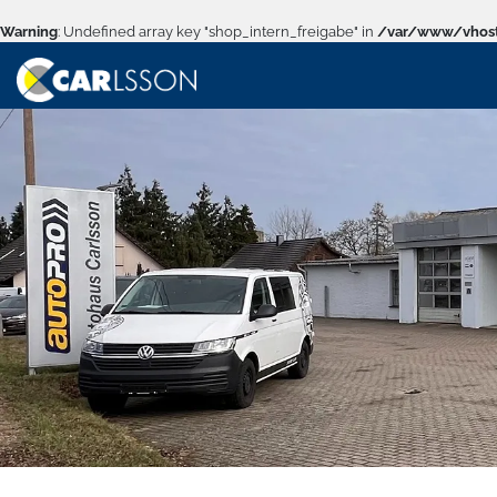
Warning
: Undefined array key "shop_intern_freigabe" in
/var/www/vhost