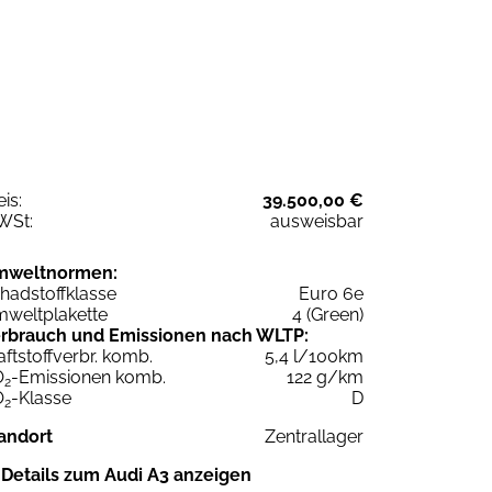
eis:
39.500,00 €
WSt:
ausweisbar
mweltnormen:
hadstoffklasse
Euro 6e
weltplakette
4 (Green)
rbrauch und Emissionen nach WLTP:
aftstoffverbr. komb.
5,4 l/100km
O
-Emissionen komb.
122 g/km
2
O
-Klasse
D
2
andort
Zentrallager
Details zum Audi A3 anzeigen