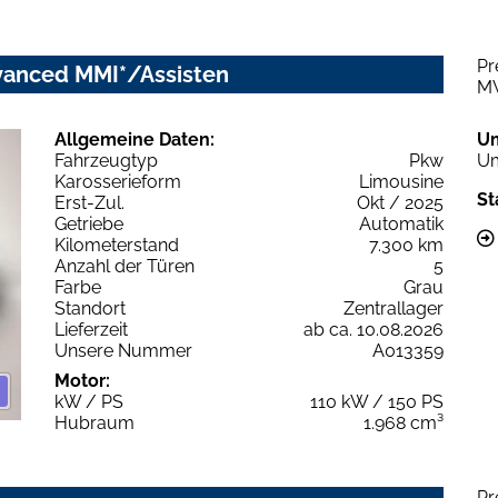
Pr
dvanced MMI*/Assisten
M
Allgemeine Daten:
U
Fahrzeugtyp
Pkw
Um
Karosserieform
Limousine
St
Erst-Zul.
Okt / 2025
Getriebe
Automatik
Kilometerstand
7.300 km
Anzahl der Türen
5
Farbe
Grau
Standort
Zentrallager
Lieferzeit
ab ca. 10.08.2026
Unsere Nummer
A013359
Motor:
kW / PS
110 kW / 150 PS
Hubraum
1.968 cm³
Pr