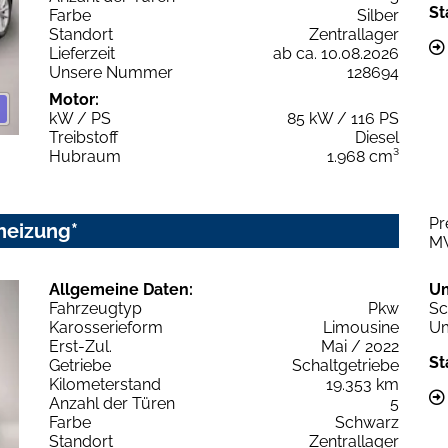
St
Farbe
Silber
Standort
Zentrallager
Lieferzeit
ab ca. 10.08.2026
Unsere Nummer
128694
Motor:
kW / PS
85 kW / 116 PS
Treibstoff
Diesel
Hubraum
1.968 cm³
Pr
heizung*
M
Allgemeine Daten:
U
Fahrzeugtyp
Pkw
Sc
Karosserieform
Limousine
Um
Erst-Zul.
Mai / 2022
St
Getriebe
Schaltgetriebe
Kilometerstand
19.353 km
Anzahl der Türen
5
Farbe
Schwarz
Standort
Zentrallager