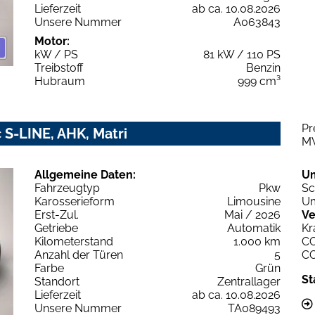
Lieferzeit
ab ca. 10.08.2026
Unsere Nummer
A063843
Motor:
kW / PS
81 kW / 110 PS
Treibstoff
Benzin
Hubraum
999 cm³
Pr
 S-LINE, AHK, Matri
M
Allgemeine Daten:
U
Fahrzeugtyp
Pkw
Sc
Karosserieform
Limousine
Um
Erst-Zul.
Mai / 2026
Ve
Getriebe
Automatik
Kr
Kilometerstand
1.000 km
C
Anzahl der Türen
5
C
Farbe
Grün
St
Standort
Zentrallager
Lieferzeit
ab ca. 10.08.2026
Unsere Nummer
TA089493