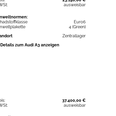
WSt:
ausweisbar
mweltnormen:
hadstoffklasse
Euro6
weltplakette
4 (Green)
andort
Zentrallager
Details zum Audi A3 anzeigen
eis:
37.400,00 €
WSt:
ausweisbar