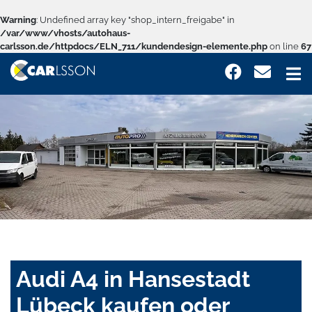
Warning
: Undefined array key "shop_intern_freigabe" in
/var/www/vhosts/autohaus-
carlsson.de/httpdocs/ELN_711/kundendesign-elemente.php
on line
67
Audi A4 in Hansestadt
Lübeck kaufen oder