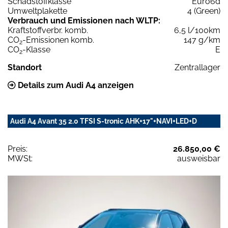
Schadstoffklasse
Euro6d
Umweltplakette
4 (Green)
Verbrauch und Emissionen nach WLTP:
Kraftstoffverbr. komb.
6,5 l/100km
CO
-Emissionen komb.
147 g/km
2
CO
-Klasse
E
2
Standort
Zentrallager
Details zum Audi A4 anzeigen
Audi A4 Avant 35 2.0 TFSI S-tronic AHK+17"+NAVI+LED+D
Preis:
26.850,00 €
MWSt:
ausweisbar