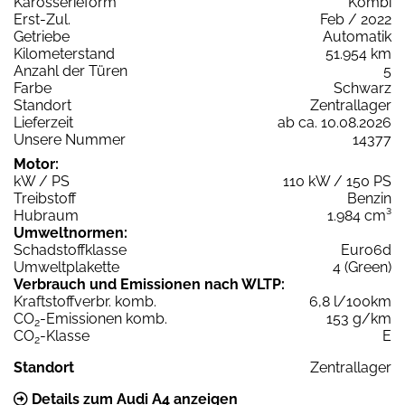
Karosserieform
Kombi
Erst-Zul.
Feb / 2022
Getriebe
Automatik
Kilometerstand
51.954 km
Anzahl der Türen
5
Farbe
Schwarz
Standort
Zentrallager
Lieferzeit
ab ca. 10.08.2026
Unsere Nummer
14377
Motor:
kW / PS
110 kW / 150 PS
Treibstoff
Benzin
Hubraum
1.984 cm³
Umweltnormen:
Schadstoffklasse
Euro6d
Umweltplakette
4 (Green)
Verbrauch und Emissionen nach WLTP:
Kraftstoffverbr. komb.
6,8 l/100km
CO
-Emissionen komb.
153 g/km
2
CO
-Klasse
E
2
Standort
Zentrallager
Details zum Audi A4 anzeigen