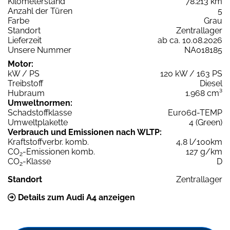
Kilometerstand
78.213 km
Anzahl der Türen
5
Farbe
Grau
Standort
Zentrallager
Lieferzeit
ab ca. 10.08.2026
Unsere Nummer
NA018185
Motor:
kW / PS
120 kW / 163 PS
Treibstoff
Diesel
Hubraum
1.968 cm³
Umweltnormen:
Schadstoffklasse
Euro6d-TEMP
Umweltplakette
4 (Green)
Verbrauch und Emissionen nach WLTP:
Kraftstoffverbr. komb.
4,8 l/100km
CO
-Emissionen komb.
127 g/km
2
CO
-Klasse
D
2
Standort
Zentrallager
Details zum Audi A4 anzeigen