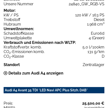
Unsere Nummer
24840_GW_RGB-VS
Motor:
kW / PS
120 kW / 163 PS
Treibstoff
Diesel
Hubraum
1.968 cm³
Umweltnormen:
Schadstoffklasse
Euro6d
Umweltplakette
4 (Green)
Verbrauch und Emissionen nach WLTP:
Kraftstoffverbr. komb.
5,0 l/100km
CO
-Emissionen komb.
131 g/km
2
CO
-Klasse
D
2
Standort
Zentrallager
Details zum Audi A4 anzeigen
Audi A4 Avant 35 TDI *LED Navi APC Plus Sitzh. DAB*
Preis:
25.500,00 €
MWSt:
ausweisbar