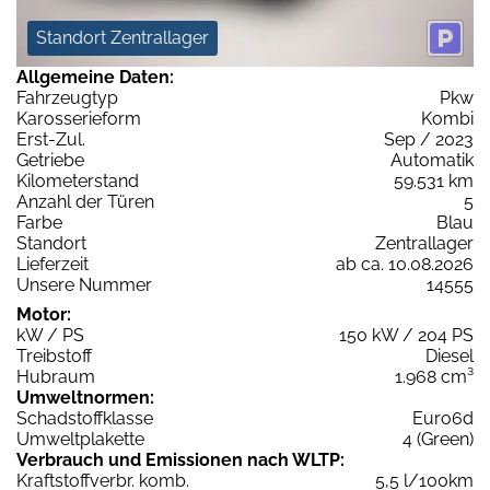
Standort Zentrallager
Allgemeine Daten:
Fahrzeugtyp
Pkw
Karosserieform
Kombi
Erst-Zul.
Sep / 2023
Getriebe
Automatik
Kilometerstand
59.531 km
Anzahl der Türen
5
Farbe
Blau
Standort
Zentrallager
Lieferzeit
ab ca. 10.08.2026
Unsere Nummer
14555
Motor:
kW / PS
150 kW / 204 PS
Treibstoff
Diesel
Hubraum
1.968 cm³
Umweltnormen:
Schadstoffklasse
Euro6d
Umweltplakette
4 (Green)
Verbrauch und Emissionen nach WLTP:
Kraftstoffverbr. komb.
5,5 l/100km