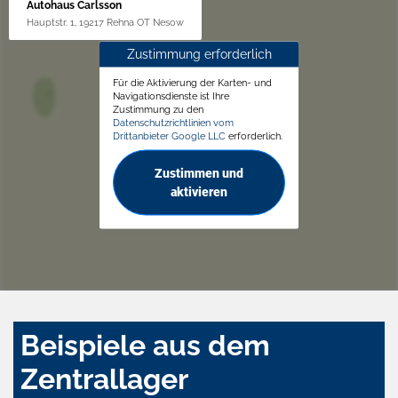
Autohaus Carlsson
Hauptstr. 1, 19217 Rehna OT Nesow
Zustimmung erforderlich
Für die Aktivierung der Karten- und
Navigationsdienste ist Ihre
Zustimmung zu den
Datenschutzrichtlinien vom
Drittanbieter Google LLC
erforderlich.
Zustimmen und
aktivieren
Beispiele aus dem
Zentrallager