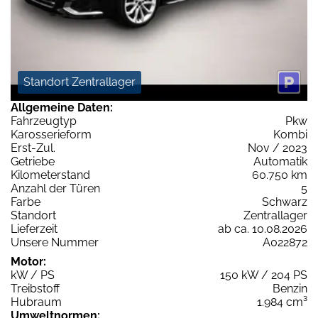
Standort Zentrallager
Allgemeine Daten:
Fahrzeugtyp
Pkw
Karosserieform
Kombi
Erst-Zul.
Nov / 2023
Getriebe
Automatik
Kilometerstand
60.750 km
Anzahl der Türen
5
Farbe
Schwarz
Standort
Zentrallager
Lieferzeit
ab ca. 10.08.2026
Unsere Nummer
A022872
Motor:
kW / PS
150 kW / 204 PS
Treibstoff
Benzin
Hubraum
1.984 cm³
Umweltnormen: