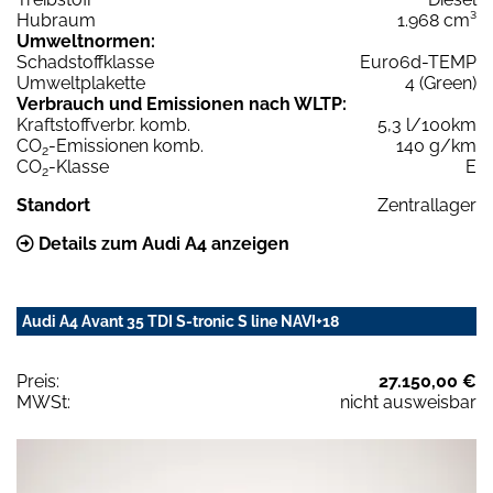
Hubraum
1.968 cm³
Umweltnormen:
Schadstoffklasse
Euro6d-TEMP
Umweltplakette
4 (Green)
Verbrauch und Emissionen nach WLTP:
Kraftstoffverbr. komb.
5,3 l/100km
CO
-Emissionen komb.
140 g/km
2
CO
-Klasse
E
2
Standort
Zentrallager
Details zum Audi A4 anzeigen
Audi A4 Avant 35 TDI S-tronic S line NAVI+18
Preis:
27.150,00 €
MWSt:
nicht ausweisbar