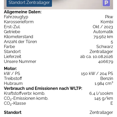
Standort Zentrallager
Allgemeine Daten:
Fahrzeugtyp
Pkw
Karosserieform
Kombi
Erst-Zul.
Okt / 2023
Getriebe
Automatik
Kilometerstand
79.562 km
Anzahl der Türen
5
Farbe
Schwarz
Standort
Zentrallager
Lieferzeit
ab ca. 10.08.2026
Unsere Nummer
406679
Motor:
kW / PS
150 kW / 204 PS
Treibstoff
Benzin
Hubraum
1.984 cm³
Verbrauch und Emissionen nach WLTP:
Kraftstoffverbr. komb.
6,4 l/100km
CO
-Emissionen komb.
145 g/km
2
CO
-Klasse
E
2
Standort
Zentrallager