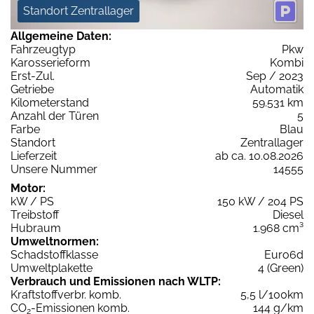
Standort Zentrallager
Allgemeine Daten:
Fahrzeugtyp
Pkw
Karosserieform
Kombi
Erst-Zul.
Sep / 2023
Getriebe
Automatik
Kilometerstand
59.531 km
Anzahl der Türen
5
Farbe
Blau
Standort
Zentrallager
Lieferzeit
ab ca. 10.08.2026
Unsere Nummer
14555
Motor:
kW / PS
150 kW / 204 PS
Treibstoff
Diesel
Hubraum
1.968 cm³
Umweltnormen:
Schadstoffklasse
Euro6d
Umweltplakette
4 (Green)
Verbrauch und Emissionen nach WLTP:
Kraftstoffverbr. komb.
5,5 l/100km
CO
-Emissionen komb.
144 g/km
2