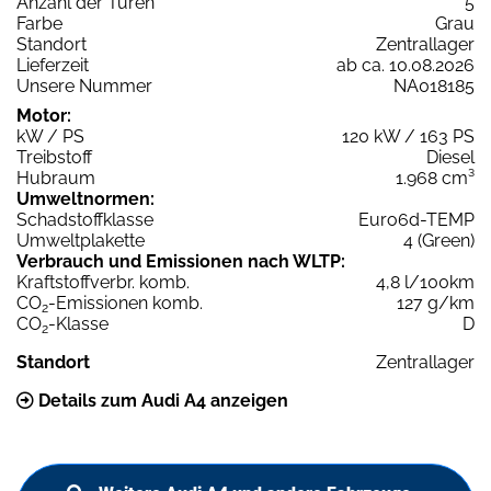
Anzahl der Türen
5
Farbe
Grau
Standort
Zentrallager
Lieferzeit
ab ca. 10.08.2026
Unsere Nummer
NA018185
Motor:
kW / PS
120 kW / 163 PS
Treibstoff
Diesel
Hubraum
1.968 cm³
Umweltnormen:
Schadstoffklasse
Euro6d-TEMP
Umweltplakette
4 (Green)
Verbrauch und Emissionen nach WLTP:
Kraftstoffverbr. komb.
4,8 l/100km
CO
-Emissionen komb.
127 g/km
2
CO
-Klasse
D
2
Standort
Zentrallager
Details zum Audi A4 anzeigen