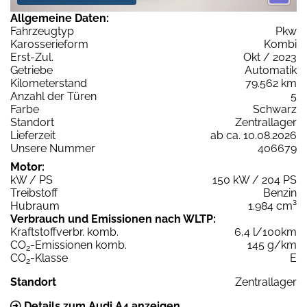
Allgemeine Daten:
Fahrzeugtyp
Pkw
Karosserieform
Kombi
Erst-Zul.
Okt / 2023
Getriebe
Automatik
Kilometerstand
79.562 km
Anzahl der Türen
5
Farbe
Schwarz
Standort
Zentrallager
Lieferzeit
ab ca. 10.08.2026
Unsere Nummer
406679
Motor:
kW / PS
150 kW / 204 PS
Treibstoff
Benzin
Hubraum
1.984 cm³
Verbrauch und Emissionen nach WLTP:
Kraftstoffverbr. komb.
6,4 l/100km
CO
-Emissionen komb.
145 g/km
2
CO
-Klasse
E
2
Standort
Zentrallager
Details zum Audi A4 anzeigen