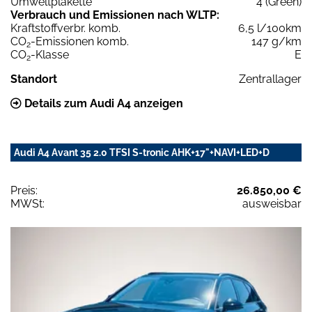
Umweltplakette
4 (Green)
Verbrauch und Emissionen nach WLTP:
Kraftstoffverbr. komb.
6,5 l/100km
CO
-Emissionen komb.
147 g/km
2
CO
-Klasse
E
2
Standort
Zentrallager
Details zum Audi A4 anzeigen
Audi A4 Avant 35 2.0 TFSI S-tronic AHK+17"+NAVI+LED+D
Preis:
26.850,00 €
MWSt:
ausweisbar