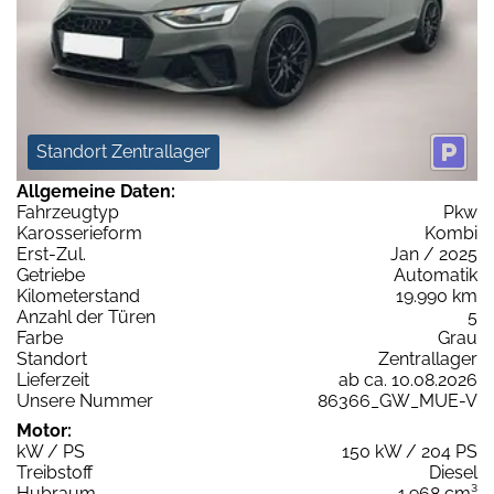
Standort Zentrallager
Allgemeine Daten:
Fahrzeugtyp
Pkw
Karosserieform
Kombi
Erst-Zul.
Jan / 2025
Getriebe
Automatik
Kilometerstand
19.990 km
Anzahl der Türen
5
Farbe
Grau
Standort
Zentrallager
Lieferzeit
ab ca. 10.08.2026
Unsere Nummer
86366_GW_MUE-V
Motor:
kW / PS
150 kW / 204 PS
Treibstoff
Diesel
Hubraum
1.968 cm³