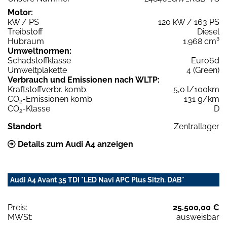
Motor:
kW / PS
120 kW / 163 PS
Treibstoff
Diesel
Hubraum
1.968 cm³
Umweltnormen:
Schadstoffklasse
Euro6d
Umweltplakette
4 (Green)
Verbrauch und Emissionen nach WLTP:
Kraftstoffverbr. komb.
5,0 l/100km
CO
-Emissionen komb.
131 g/km
2
CO
-Klasse
D
2
Standort
Zentrallager
Details zum Audi A4 anzeigen
Audi A4 Avant 35 TDI *LED Navi APC Plus Sitzh. DAB*
Preis:
25.500,00 €
MWSt:
ausweisbar