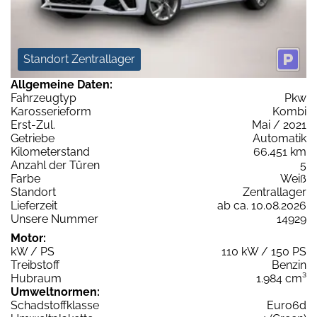
Standort Zentrallager
Allgemeine Daten:
Fahrzeugtyp
Pkw
Karosserieform
Kombi
Erst-Zul.
Mai / 2021
Getriebe
Automatik
Kilometerstand
66.451 km
Anzahl der Türen
5
Farbe
Weiß
Standort
Zentrallager
Lieferzeit
ab ca. 10.08.2026
Unsere Nummer
14929
Motor:
kW / PS
110 kW / 150 PS
Treibstoff
Benzin
Hubraum
1.984 cm³
Umweltnormen:
Schadstoffklasse
Euro6d