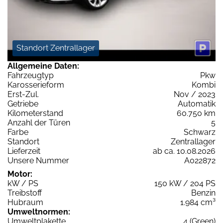
Standort Zentrallager
Allgemeine Daten:
Fahrzeugtyp
Pkw
Karosserieform
Kombi
Erst-Zul.
Nov / 2023
Getriebe
Automatik
Kilometerstand
60.750 km
Anzahl der Türen
5
Farbe
Schwarz
Standort
Zentrallager
Lieferzeit
ab ca. 10.08.2026
Unsere Nummer
A022872
Motor:
kW / PS
150 kW / 204 PS
Treibstoff
Benzin
Hubraum
1.984 cm³
Umweltnormen:
Umweltplakette
4 (Green)