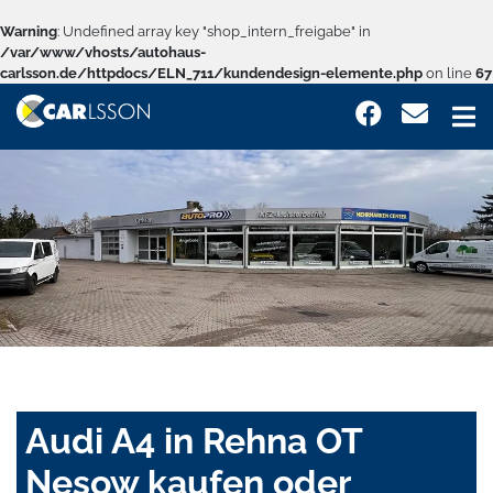
Warning
: Undefined array key "shop_intern_freigabe" in
/var/www/vhosts/autohaus-
carlsson.de/httpdocs/ELN_711/kundendesign-elemente.php
on line
67
Audi A4 in Rehna OT
Nesow kaufen oder