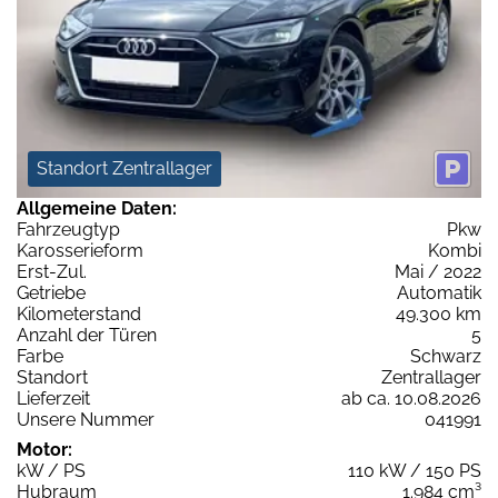
Standort Zentrallager
Allgemeine Daten:
Fahrzeugtyp
Pkw
Karosserieform
Kombi
Erst-Zul.
Mai / 2022
Getriebe
Automatik
Kilometerstand
49.300 km
Anzahl der Türen
5
Farbe
Schwarz
Standort
Zentrallager
Lieferzeit
ab ca. 10.08.2026
Unsere Nummer
041991
Motor:
kW / PS
110 kW / 150 PS
Hubraum
1.984 cm³