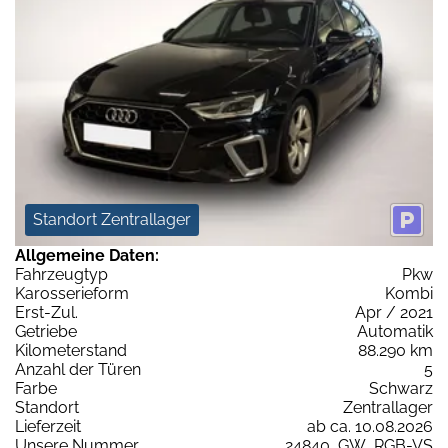
Standort Zentrallager
Allgemeine Daten:
Fahrzeugtyp
Pkw
Karosserieform
Kombi
Erst-Zul.
Apr / 2021
Getriebe
Automatik
Kilometerstand
88.290 km
Anzahl der Türen
5
Farbe
Schwarz
Standort
Zentrallager
Lieferzeit
ab ca. 10.08.2026
Unsere Nummer
24840_GW_RGB-VS