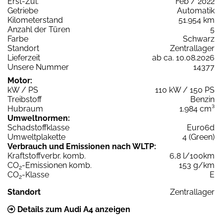
Erst-Zul.
Feb / 2022
Getriebe
Automatik
Kilometerstand
51.954 km
Anzahl der Türen
5
Farbe
Schwarz
Standort
Zentrallager
Lieferzeit
ab ca. 10.08.2026
Unsere Nummer
14377
Motor:
kW / PS
110 kW / 150 PS
Treibstoff
Benzin
Hubraum
1.984 cm³
Umweltnormen:
Schadstoffklasse
Euro6d
Umweltplakette
4 (Green)
Verbrauch und Emissionen nach WLTP:
Kraftstoffverbr. komb.
6,8 l/100km
CO
-Emissionen komb.
153 g/km
2
CO
-Klasse
E
2
Standort
Zentrallager
Details zum Audi A4 anzeigen