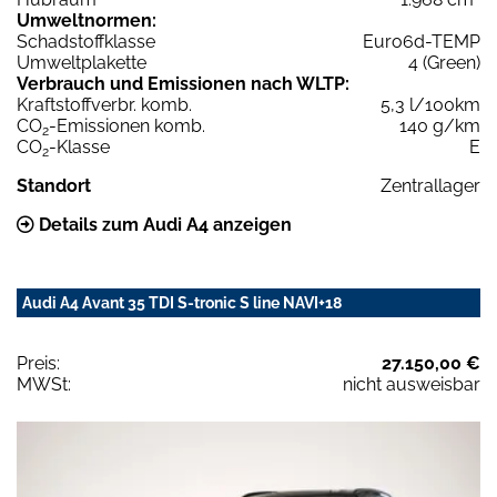
Umweltnormen:
Schadstoffklasse
Euro6d-TEMP
Umweltplakette
4 (Green)
Verbrauch und Emissionen nach WLTP:
Kraftstoffverbr. komb.
5,3 l/100km
CO
-Emissionen komb.
140 g/km
2
CO
-Klasse
E
2
Standort
Zentrallager
Details zum Audi A4 anzeigen
Audi A4 Avant 35 TDI S-tronic S line NAVI+18
Preis:
27.150,00 €
MWSt:
nicht ausweisbar