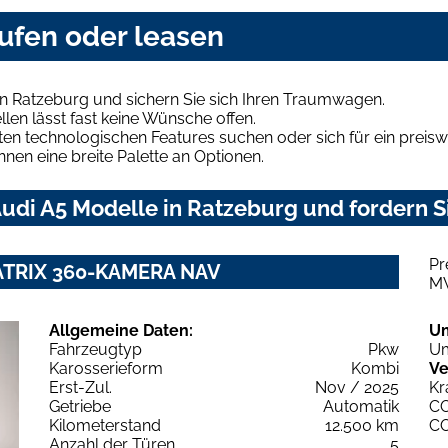
ufen oder leasen
in Ratzeburg und sichern Sie sich Ihren Traumwagen.
len lässt fast keine Wünsche offen.
en technologischen Features suchen oder sich für ein preiswe
hnen eine breite Palette an Optionen.
udi A5 Modelle in Ratzeburg und fordern S
Pr
 MATRIX 360-KAMERA NAV
M
Allgemeine Daten:
U
Fahrzeugtyp
Pkw
Um
Karosserieform
Kombi
Ve
Erst-Zul.
Nov / 2025
Kr
Getriebe
Automatik
C
Kilometerstand
12.500 km
C
Anzahl der Türen
5