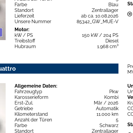
St
Farbe
Blau
Standort
Zentrallager
Lieferzeit
ab ca. 10.08.2026
Unsere Nummer
85342_GW_MUE-V
Motor:
kW / PS
150 kW / 204 PS
Treibstoff
Diesel
Hubraum
1.968 cm³
Pr
uattro
M
Allgemeine Daten:
U
Fahrzeugtyp
Pkw
Um
Karosserieform
Kombi
Ve
Erst-Zul.
Mär / 2026
Kr
Getriebe
Automatik
C
Kilometerstand
11.000 km
C
Anzahl der Türen
5
St
Farbe
Schwarz
Standort
Zentrallager