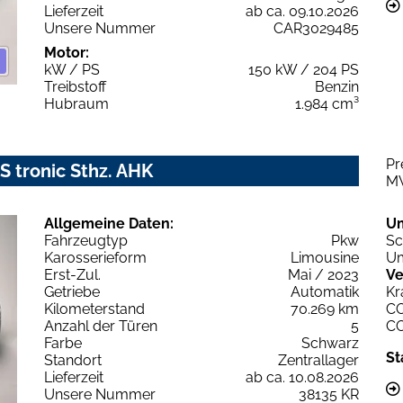
Lieferzeit
ab ca. 09.10.2026
Unsere Nummer
CAR3029485
Motor:
kW / PS
150 kW / 204 PS
Treibstoff
Benzin
Hubraum
1.984 cm³
Pr
S tronic Sthz. AHK
M
Allgemeine Daten:
U
Fahrzeugtyp
Pkw
Sc
Karosserieform
Limousine
Um
Erst-Zul.
Mai / 2023
Ve
Getriebe
Automatik
Kr
Kilometerstand
70.269 km
C
Anzahl der Türen
5
C
Farbe
Schwarz
St
Standort
Zentrallager
Lieferzeit
ab ca. 10.08.2026
Unsere Nummer
38135 KR