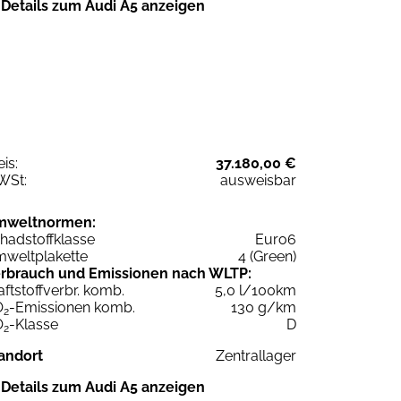
Details zum Audi A5 anzeigen
eis:
37.180,00 €
WSt:
ausweisbar
mweltnormen:
hadstoffklasse
Euro6
weltplakette
4 (Green)
rbrauch und Emissionen nach WLTP:
aftstoffverbr. komb.
5,0 l/100km
O
-Emissionen komb.
130 g/km
2
O
-Klasse
D
2
andort
Zentrallager
Details zum Audi A5 anzeigen