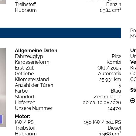
Treibstoff
Benzin
Hubraum
1.984 cm³
Pr
M
Allgemeine Daten:
U
Fahrzeugtyp
Pkw
Um
Karosserieform
Kombi
Ve
Erst-Zul.
Okt / 2025
Kr
Getriebe
Automatik
C
Kilometerstand
25.931 km
C
Anzahl der Türen
5
St
Farbe
Blau
Standort
Zentrallager
Lieferzeit
ab ca. 10.08.2026
Unsere Nummer
14470
Motor:
kW / PS
150 kW / 204 PS
Treibstoff
Diesel
Hubraum
1.968 cm³