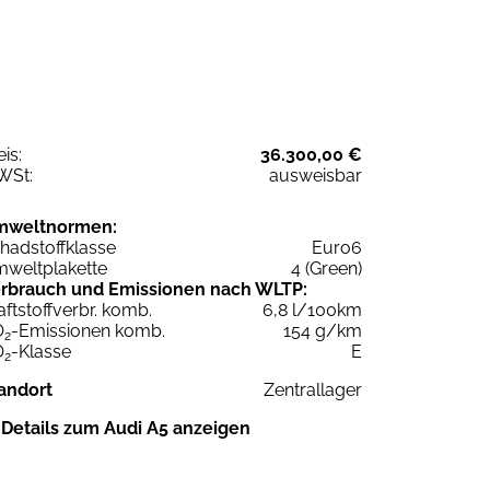
eis:
36.300,00 €
WSt:
ausweisbar
mweltnormen:
hadstoffklasse
Euro6
weltplakette
4 (Green)
rbrauch und Emissionen nach WLTP:
aftstoffverbr. komb.
6,8 l/100km
O
-Emissionen komb.
154 g/km
2
O
-Klasse
E
2
andort
Zentrallager
Details zum Audi A5 anzeigen