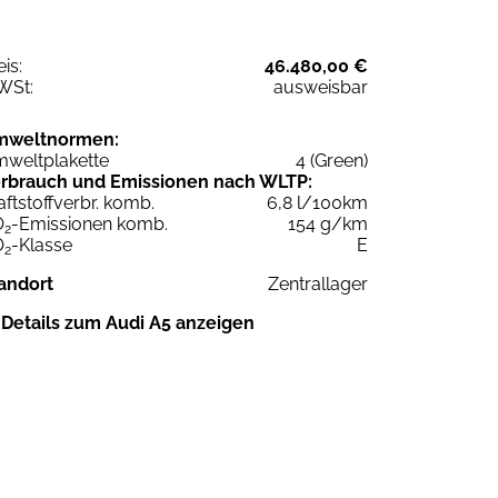
eis:
46.480,00 €
WSt:
ausweisbar
mweltnormen:
weltplakette
4 (Green)
rbrauch und Emissionen nach WLTP:
aftstoffverbr. komb.
6,8 l/100km
O
-Emissionen komb.
154 g/km
2
O
-Klasse
E
2
andort
Zentrallager
Details zum Audi A5 anzeigen