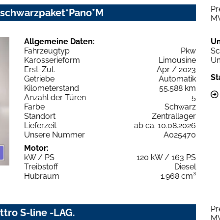
Pr
c schwarzpaket*Pano*M
M
Allgemeine Daten:
U
Fahrzeugtyp
Pkw
Sc
Karosserieform
Limousine
Um
Erst-Zul.
Apr / 2023
St
Getriebe
Automatik
Kilometerstand
55.588 km
Anzahl der Türen
5
Farbe
Schwarz
Standort
Zentrallager
Lieferzeit
ab ca. 10.08.2026
Unsere Nummer
A025470
Motor:
kW / PS
120 kW / 163 PS
Treibstoff
Diesel
Hubraum
1.968 cm³
Pr
ttro S-line -LAG.
M