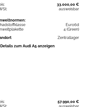
eis:
33.000,00 €
WSt:
ausweisbar
mweltnormen:
hadstoffklasse
Euro6d
weltplakette
4 (Green)
andort
Zentrallager
Details zum Audi A5 anzeigen
eis:
57.990,00 €
WSt:
ausweisbar