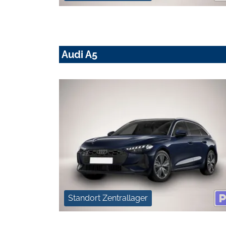
Audi A5
Standort Zentrallager