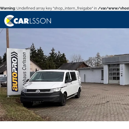
Warning
: Undefined array key "shop_intern_freigabe" in
/var/www/vhost