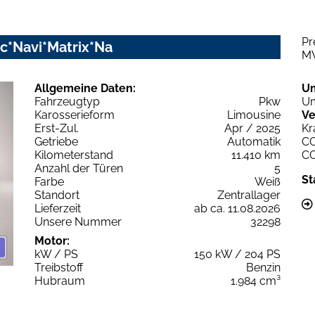
Pr
nic*Navi*Matrix*Na
M
Allgemeine Daten:
U
Fahrzeugtyp
Pkw
Um
Karosserieform
Limousine
Ve
Erst-Zul.
Apr / 2025
Kr
Getriebe
Automatik
C
Kilometerstand
11.410 km
C
Anzahl der Türen
5
St
Farbe
Weiß
Standort
Zentrallager
Lieferzeit
ab ca. 11.08.2026
Unsere Nummer
32298
Motor:
kW / PS
150 kW / 204 PS
Treibstoff
Benzin
Hubraum
1.984 cm³