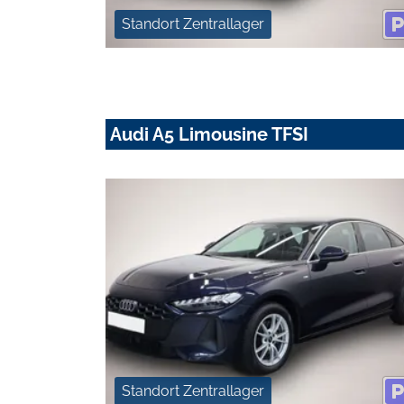
Standort Zentrallager
Audi A5 Limousine TFSI
Standort Zentrallager