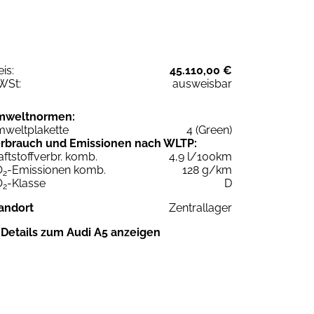
eis:
45.110,00 €
WSt:
ausweisbar
mweltnormen:
weltplakette
4 (Green)
rbrauch und Emissionen nach WLTP:
aftstoffverbr. komb.
4,9 l/100km
O
-Emissionen komb.
128 g/km
2
O
-Klasse
D
2
andort
Zentrallager
Details zum Audi A5 anzeigen