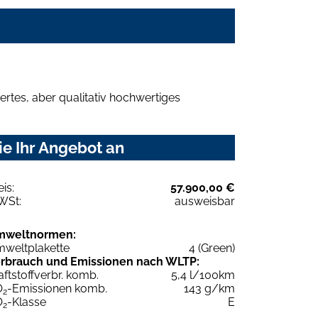
rtes, aber qualitativ hochwertiges
ie Ihr Angebot an
eis:
57.900,00 €
WSt:
ausweisbar
mweltnormen:
weltplakette
4 (Green)
rbrauch und Emissionen nach WLTP:
aftstoffverbr. komb.
5,4 l/100km
O
-Emissionen komb.
143 g/km
2
O
-Klasse
E
2