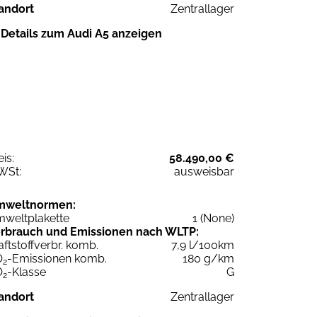
andort
Zentrallager
Details zum Audi A5 anzeigen
eis:
58.490,00 €
WSt:
ausweisbar
mweltnormen:
weltplakette
1 (None)
rbrauch und Emissionen nach WLTP:
aftstoffverbr. komb.
7,9 l/100km
O
-Emissionen komb.
180 g/km
2
O
-Klasse
G
2
andort
Zentrallager