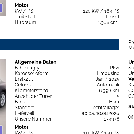
Motor:
kW / PS
120 kW / 163 PS
Treibstoff
Diesel
Hubraum
1.968 cm³
Pr
M
Allgemeine Daten:
U
Fahrzeugtyp
Pkw
Sc
Karosserieform
Limousine
Um
Erst-Zul.
Jan / 2025
Ve
Getriebe
Automatik
Kr
Kilometerstand
6.396 km
C
Anzahl der Türen
5
C
Farbe
Blau
St
Standort
Zentrallager
Lieferzeit
ab ca. 10.08.2026
Unsere Nummer
133978
Motor:
kW / PS
110 kW / 150 PS