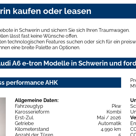
rin kaufen oder leasen
ebote in Schwerin und sichern Sie sich Ihren Traumwagen.
len lässt fast keine Wünsche offen.
en technologischen Features suchen oder sich für ein preiswe
hnen eine breite Palette an Optionen.
di A6 e-tron Modelle in Schwerin und ford
Pr
ness performance AHK
M
Allgemeine Daten:
U
Fahrzeugtyp
Pkw
Sc
Karosserieform
Kombi
Um
Erst-Zul.
Mai / 2026
Ve
Getriebe
Automatik
En
Kilometerstand
4.990 km
C
Anzahl der Türen
5
C