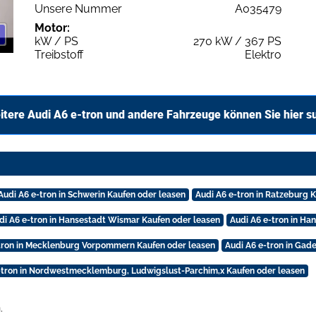
Unsere Nummer
A035479
Motor:
kW / PS
270 kW / 367 PS
Treibstoff
Elektro
itere Audi A6 e-tron und andere Fahrzeuge können Sie hier s
Audi A6 e-tron in Schwerin Kaufen oder leasen
Audi A6 e-tron in Ratzeburg 
di A6 e-tron in Hansestadt Wismar Kaufen oder leasen
Audi A6 e-tron in Ha
tron in Mecklenburg Vorpommern Kaufen oder leasen
Audi A6 e-tron in Gad
-tron in Nordwestmecklemburg, Ludwigslust-Parchim,x Kaufen oder leasen
.