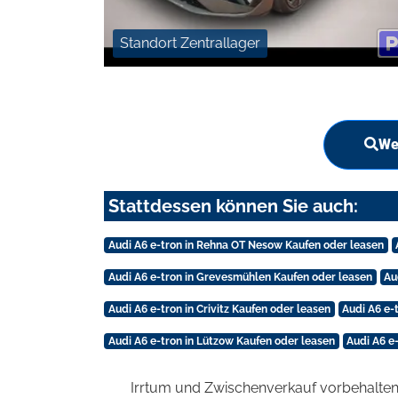
Standort Zentrallager
We
Stattdessen können Sie auch:
Audi A6 e-tron in Rehna OT Nesow Kaufen oder leasen
Audi A6 e-tron in Grevesmühlen Kaufen oder leasen
Au
Audi A6 e-tron in Crivitz Kaufen oder leasen
Audi A6 e-
Audi A6 e-tron in Lützow Kaufen oder leasen
Audi A6 e
Irrtum und Zwischenverkauf vorbehalten