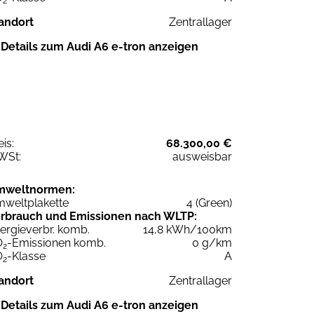
2
andort
Zentrallager
Details zum Audi A6 e-tron anzeigen
eis:
68.300,00 €
WSt:
ausweisbar
mweltnormen:
weltplakette
4 (Green)
rbrauch und Emissionen nach WLTP:
ergieverbr. komb.
14,8 kWh/100km
O
-Emissionen komb.
0 g/km
2
O
-Klasse
A
2
andort
Zentrallager
Details zum Audi A6 e-tron anzeigen