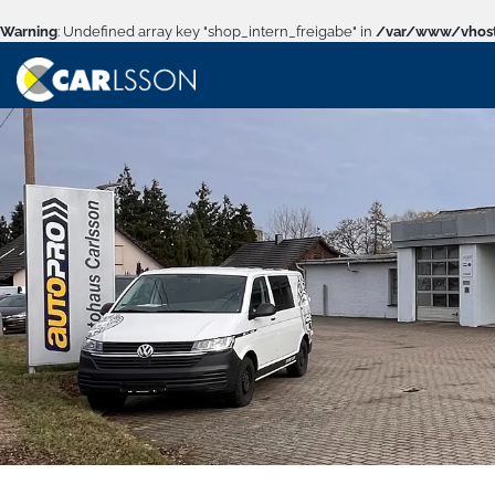
Warning
: Undefined array key "shop_intern_freigabe" in
/var/www/vhost