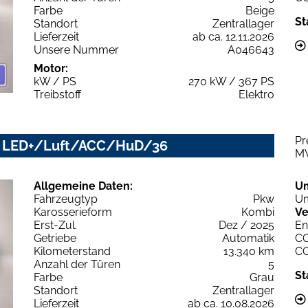
Farbe
Beige
St
Standort
Zentrallager
Lieferzeit
ab ca. 12.11.2026
Unsere Nummer
A046643
Motor:
kW / PS
270 kW / 367 PS
Treibstoff
Elektro
Pr
ce LED+/Luft/ACC/HuD/36
M
Allgemeine Daten:
U
Fahrzeugtyp
Pkw
Um
Karosserieform
Kombi
Ve
Erst-Zul.
Dez / 2025
En
Getriebe
Automatik
C
Kilometerstand
13.340 km
C
Anzahl der Türen
5
St
Farbe
Grau
Standort
Zentrallager
Lieferzeit
ab ca. 10.08.2026