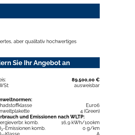
rtes, aber qualitativ hochwertiges
ern Sie Ihr Angebot an
eis:
89.500,00 €
WSt:
ausweisbar
mweltnormen:
hadstoffklasse
Euro6
weltplakette
4 (Green)
rbrauch und Emissionen nach WLTP:
ergieverbr. komb.
16,9 kWh/100km
O
-Emissionen komb.
0 g/km
2
O
-Klasse
A