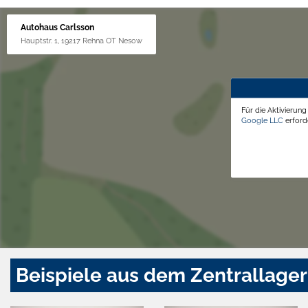
Autohaus Carlsson
Hauptstr. 1, 19217 Rehna OT Nesow
Für die Aktivierun
Google LLC
erforde
Beispiele aus dem Zentrallager