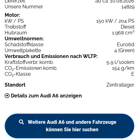
Lieferzeit
ab ca. 10.08.2026
Unsere Nummer
14829
Motor:
kW / PS
150 kW / 204 PS
Treibstoff
Diesel
Hubraum
1.968 cm³
Umweltnormen:
Schadstoffklasse
Euro6d
Umweltplakette
4 (Green)
Verbrauch und Emissionen nach WLTP:
Kraftstoffverbr. komb.
5,9 l/100km
CO
-Emissionen komb.
154 g/km
2
CO
-Klasse
E
2
Standort
Zentrallager
Details zum Audi A6 anzeigen
Weitere Audi A6 und andere Fahrzeuge
können Sie hier suchen