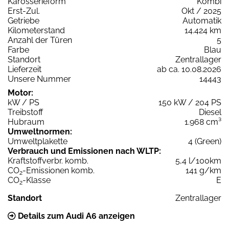
Karosserieform
Kombi
Erst-Zul.
Okt / 2025
Getriebe
Automatik
Kilometerstand
14.424 km
Anzahl der Türen
5
Farbe
Blau
Standort
Zentrallager
Lieferzeit
ab ca. 10.08.2026
Unsere Nummer
14443
Motor:
kW / PS
150 kW / 204 PS
Treibstoff
Diesel
Hubraum
1.968 cm³
Umweltnormen:
Umweltplakette
4 (Green)
Verbrauch und Emissionen nach WLTP:
Kraftstoffverbr. komb.
5,4 l/100km
CO
-Emissionen komb.
141 g/km
2
CO
-Klasse
E
2
Standort
Zentrallager
Details zum Audi A6 anzeigen