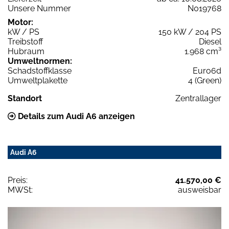
Unsere Nummer
N019768
Motor:
kW / PS
150 kW / 204 PS
Treibstoff
Diesel
Hubraum
1.968 cm³
Umweltnormen:
Schadstoffklasse
Euro6d
Umweltplakette
4 (Green)
Standort
Zentrallager
Details zum Audi A6 anzeigen
Audi A6
Preis:
41.570,00 €
MWSt:
ausweisbar