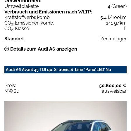
Umweltnormen:
Umweltplakette
4 (Green)
Verbrauch und Emissionen nach WLTP:
Kraftstoffverbr. komb.
5,4 l/100km
CO
-Emissionen komb.
141 g/km
2
CO
-Klasse
E
2
Standort
Zentrallager
Details zum Audi A6 anzeigen
Audi A6 Avant 45 TDI qu. S-tronic S-Line *Pano*LED*Na
Preis:
50.600,00 €
MWSt:
ausweisbar