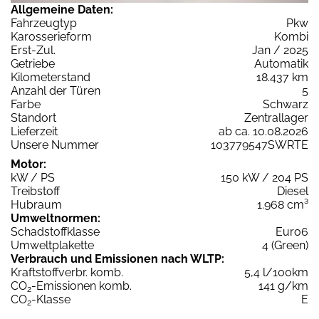
Allgemeine Daten:
Fahrzeugtyp
Pkw
Karosserieform
Kombi
Erst-Zul.
Jan / 2025
Getriebe
Automatik
Kilometerstand
18.437 km
Anzahl der Türen
5
Farbe
Schwarz
Standort
Zentrallager
Lieferzeit
ab ca. 10.08.2026
Unsere Nummer
103779547SWRTE
Motor:
kW / PS
150 kW / 204 PS
Treibstoff
Diesel
Hubraum
1.968 cm³
Umweltnormen:
Schadstoffklasse
Euro6
Umweltplakette
4 (Green)
Verbrauch und Emissionen nach WLTP:
Kraftstoffverbr. komb.
5,4 l/100km
CO
-Emissionen komb.
141 g/km
2
CO
-Klasse
E
2