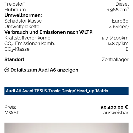
Treibstoff
Diesel
Hubraum
1.968 cm³
Umweltnormen:
Schadstoffklasse
Euro6d
Umweltplakette
4 (Green)
Verbrauch und Emissionen nach WLTP:
Kraftstoffverbr. komb.
5,7 l/100km
CO
-Emissionen komb.
148 g/km
2
CO
-Klasse
E
2
Standort
Zentrallager
Details zum Audi A6 anzeigen
Audi A6 Avant TFSI S-Tronic Design*Head_up*Matrix
Preis:
50.400,00 €
MWSt:
ausweisbar