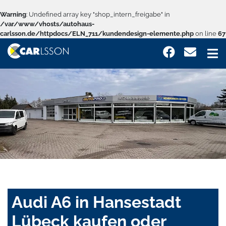
Warning
: Undefined array key "shop_intern_freigabe" in
/var/www/vhosts/autohaus-
carlsson.de/httpdocs/ELN_711/kundendesign-elemente.php
on line
67
Audi A6 in Hansestadt
Lübeck kaufen oder