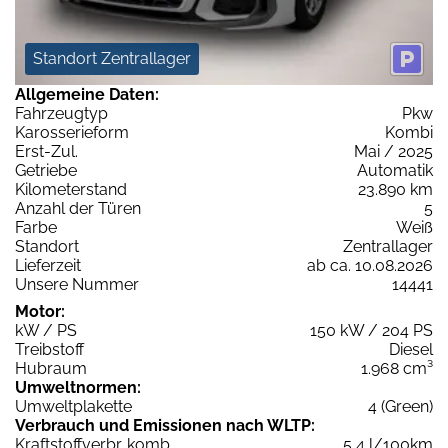
Standort Zentrallager
Allgemeine Daten:
Fahrzeugtyp
Pkw
Karosserieform
Kombi
Erst-Zul.
Mai / 2025
Getriebe
Automatik
Kilometerstand
23.890 km
Anzahl der Türen
5
Farbe
Weiß
Standort
Zentrallager
Lieferzeit
ab ca. 10.08.2026
Unsere Nummer
14441
Motor:
kW / PS
150 kW / 204 PS
Treibstoff
Diesel
Hubraum
1.968 cm³
Umweltnormen:
Umweltplakette
4 (Green)
Verbrauch und Emissionen nach WLTP:
Kraftstoffverbr. komb.
5,4 l/100km