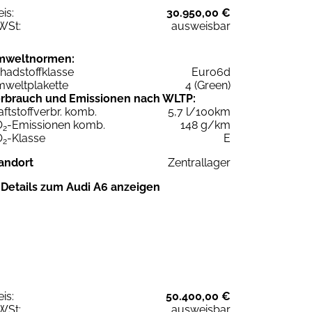
eis:
30.950,00 €
WSt:
ausweisbar
mweltnormen:
hadstoffklasse
Euro6d
weltplakette
4 (Green)
rbrauch und Emissionen nach WLTP:
aftstoffverbr. komb.
5,7 l/100km
O
-Emissionen komb.
148 g/km
2
O
-Klasse
E
2
andort
Zentrallager
Details zum Audi A6 anzeigen
eis:
50.400,00 €
WSt:
ausweisbar