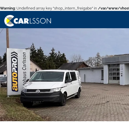
Warning
: Undefined array key "shop_intern_freigabe" in
/var/www/vhost