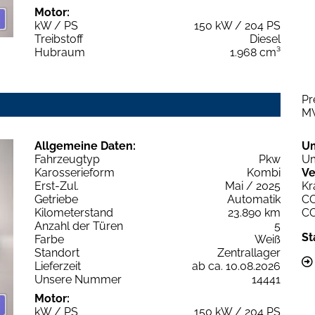
Motor:
kW / PS
150 kW / 204 PS
Treibstoff
Diesel
Hubraum
1.968 cm³
Pr
M
Allgemeine Daten:
U
Fahrzeugtyp
Pkw
Um
Karosserieform
Kombi
Ve
Erst-Zul.
Mai / 2025
Kr
Getriebe
Automatik
C
Kilometerstand
23.890 km
C
Anzahl der Türen
5
St
Farbe
Weiß
Standort
Zentrallager
Lieferzeit
ab ca. 10.08.2026
Unsere Nummer
14441
Motor:
kW / PS
150 kW / 204 PS