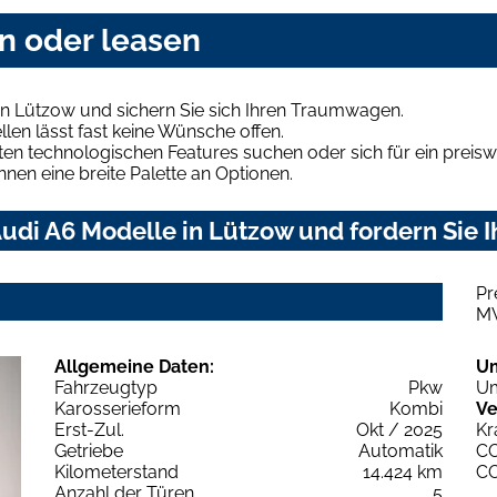
n oder leasen
in Lützow und sichern Sie sich Ihren Traumwagen.
len lässt fast keine Wünsche offen.
en technologischen Features suchen oder sich für ein preiswe
hnen eine breite Palette an Optionen.
udi A6 Modelle in Lützow und fordern Sie I
Pr
M
Allgemeine Daten:
U
Fahrzeugtyp
Pkw
Um
Karosserieform
Kombi
Ve
Erst-Zul.
Okt / 2025
Kr
Getriebe
Automatik
C
Kilometerstand
14.424 km
C
Anzahl der Türen
5