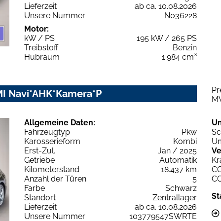
Lieferzeit
ab ca. 10.08.2026
Unsere Nummer
N036228
Motor:
kW / PS
195 kW / 265 PS
Treibstoff
Benzin
Hubraum
1.984 cm³
Pr
MMI Navi*AHK*Kamera*P
M
Allgemeine Daten:
U
Fahrzeugtyp
Pkw
Sc
Karosserieform
Kombi
Um
Erst-Zul.
Jan / 2025
Ve
Getriebe
Automatik
Kr
Kilometerstand
18.437 km
C
Anzahl der Türen
5
C
Farbe
Schwarz
St
Standort
Zentrallager
Lieferzeit
ab ca. 10.08.2026
Unsere Nummer
103779547SWRTE