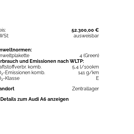
eis:
52.300,00 €
WSt:
ausweisbar
mweltnormen:
weltplakette
4 (Green)
rbrauch und Emissionen nach WLTP:
aftstoffverbr. komb.
5,4 l/100km
O
-Emissionen komb.
141 g/km
2
O
-Klasse
E
2
andort
Zentrallager
Details zum Audi A6 anzeigen