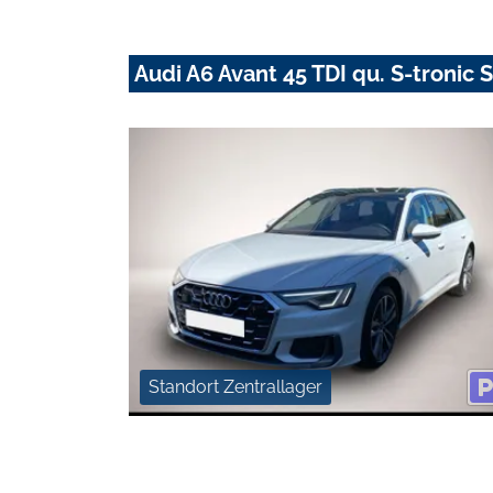
Audi A6 Avant 45 TDI qu. S-tronic
Standort Zentrallager