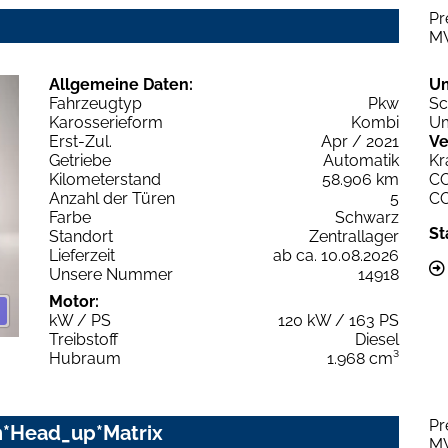
Pr
M
Allgemeine Daten:
U
Fahrzeugtyp
Pkw
Sc
Karosserieform
Kombi
Um
Erst-Zul.
Apr / 2021
Ve
Getriebe
Automatik
Kr
Kilometerstand
58.906 km
C
Anzahl der Türen
5
C
Farbe
Schwarz
St
Standort
Zentrallager
Lieferzeit
ab ca. 10.08.2026
Unsere Nummer
14918
Motor:
kW / PS
120 kW / 163 PS
Treibstoff
Diesel
Hubraum
1.968 cm³
Pr
gn*Head_up*Matrix
M