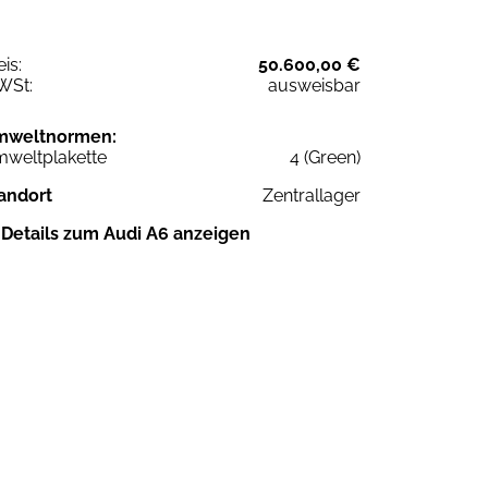
eis:
50.600,00 €
WSt:
ausweisbar
mweltnormen:
weltplakette
4 (Green)
andort
Zentrallager
Details zum Audi A6 anzeigen