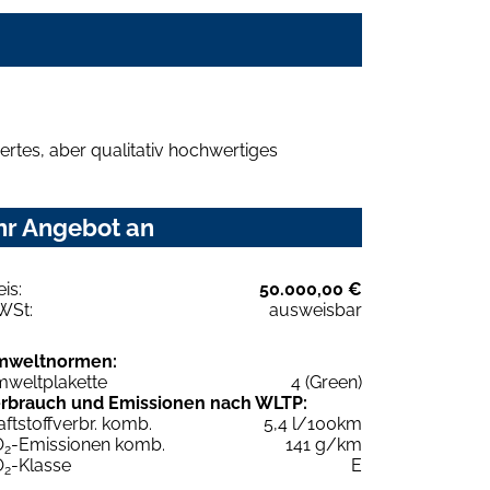
rtes, aber qualitativ hochwertiges
hr Angebot an
eis:
50.000,00 €
WSt:
ausweisbar
mweltnormen:
weltplakette
4 (Green)
rbrauch und Emissionen nach WLTP:
aftstoffverbr. komb.
5,4 l/100km
O
-Emissionen komb.
141 g/km
2
O
-Klasse
E
2