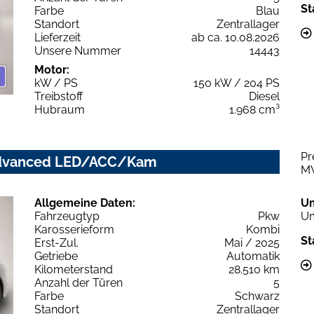
St
Farbe
Blau
Standort
Zentrallager
Lieferzeit
ab ca. 10.08.2026
Unsere Nummer
14443
Motor:
kW / PS
150 kW / 204 PS
Treibstoff
Diesel
Hubraum
1.968 cm³
Pr
c advanced LED/ACC/Kam
M
Allgemeine Daten:
U
Fahrzeugtyp
Pkw
Um
Karosserieform
Kombi
St
Erst-Zul.
Mai / 2025
Getriebe
Automatik
Kilometerstand
28.510 km
Anzahl der Türen
5
Farbe
Schwarz
Standort
Zentrallager