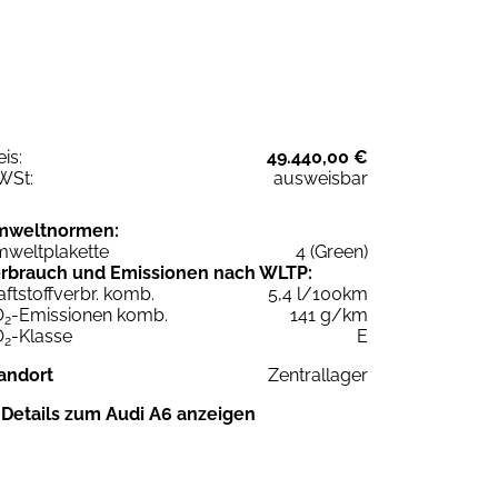
eis:
49.440,00 €
WSt:
ausweisbar
mweltnormen:
weltplakette
4 (Green)
rbrauch und Emissionen nach WLTP:
aftstoffverbr. komb.
5,4 l/100km
O
-Emissionen komb.
141 g/km
2
O
-Klasse
E
2
andort
Zentrallager
Details zum Audi A6 anzeigen