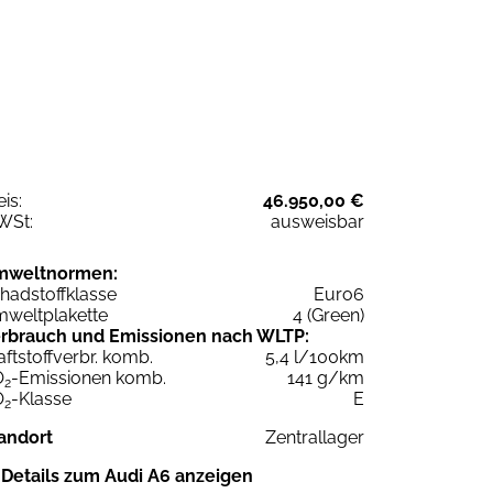
eis:
46.950,00 €
WSt:
ausweisbar
mweltnormen:
hadstoffklasse
Euro6
weltplakette
4 (Green)
rbrauch und Emissionen nach WLTP:
aftstoffverbr. komb.
5,4 l/100km
O
-Emissionen komb.
141 g/km
2
O
-Klasse
E
2
andort
Zentrallager
Details zum Audi A6 anzeigen