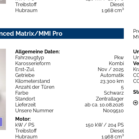
Treibstoff
Diesel
Hubraum
1.968 cm³
Pr
vanced Matrix/MMI Pro
M
Allgemeine Daten:
U
Fahrzeugtyp
Pkw
Um
Karosserieform
Kombi
Ve
Erst-Zul.
Nov / 2025
Kr
Getriebe
Automatik
C
Kilometerstand
23.300 km
C
Anzahl der Türen
5
St
Farbe
Schwarz
Standort
Zentrallager
Lieferzeit
ab ca. 10.08.2026
Unsere Nummer
N009510
Motor:
kW / PS
150 kW / 204 PS
Treibstoff
Diesel
Hubraum
1.968 cm³