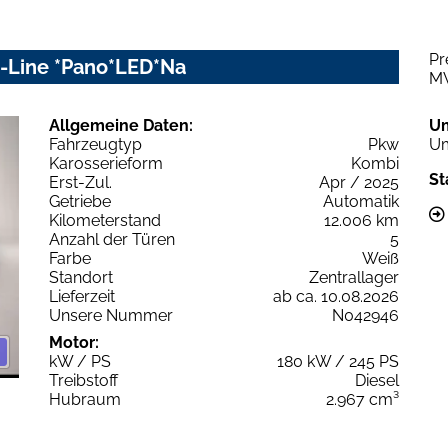
Pr
 S-Line *Pano*LED*Na
M
Allgemeine Daten:
U
Fahrzeugtyp
Pkw
Um
Karosserieform
Kombi
St
Erst-Zul.
Apr / 2025
Getriebe
Automatik
Kilometerstand
12.006 km
Anzahl der Türen
5
Farbe
Weiß
Standort
Zentrallager
Lieferzeit
ab ca. 10.08.2026
Unsere Nummer
N042946
Motor:
kW / PS
180 kW / 245 PS
Treibstoff
Diesel
Hubraum
2.967 cm³