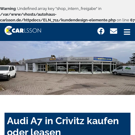
Warning
: Undefined array key "shop_intern_freigabe" in
/var/www/vhosts/autohaus-
carlsson.de/httpdocs/ELN_711/kundendesign-elemente.php
on line
67
Audi A7 in Crivitz kaufen
oder leasen