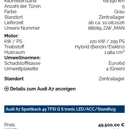
Kilometerstand
68.190 km
Anzahl der Türen
5
Farbe
Grau
Standort
Zentrallager
Lieferzeit
ab ca. 10.08.2026
Unsere Nummer
88689_GW_MAN
Motor:
kW / PS
220 kW / 299 PS
Treibstoff
Hybrid (Benzin/Elektro)
Hubraum
1.984 cm³
Umweltnormen:
Schadstoffklasse
Euro6d
Umweltplakette
4 (Green)
Standort
Zentrallager
Details zum Audi A7 anzeigen
Audi A7 Sportback 45 TFSI Q S tronic LED/ACC/Standhzg
Preis:
49.500,00 €