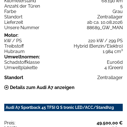
Kilometerstand
68.190 km
Anzahl der Türen
5
Farbe
Grau
Standort
Zentrallager
Lieferzeit
ab ca. 10.08.2026
Unsere Nummer
88689_GW_MAN
Motor:
kW / PS
220 kW / 299 PS
Treibstoff
Hybrid (Benzin/Elektro)
Hubraum
1.984 cm³
Umweltnormen:
Schadstoffklasse
Euro6d
Umweltplakette
4 (Green)
Standort
Zentrallager
Details zum Audi A7 anzeigen
Audi A7 Sportback 45 TFSI Q S tronic LED/ACC/Standhzg
Preis:
49.500,00 €