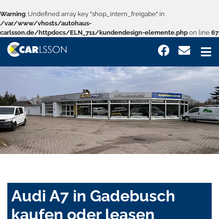
Warning
: Undefined array key "shop_intern_freigabe" in
/var/www/vhosts/autohaus-
carlsson.de/httpdocs/ELN_711/kundendesign-elemente.php
on line
67
Audi A7 in Gadebusch
kaufen oder leasen