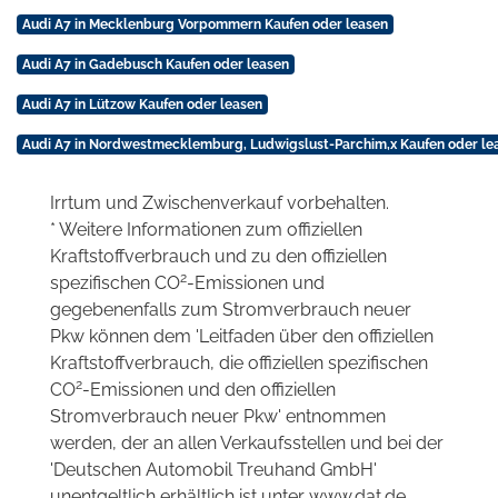
Audi A7 in Mecklenburg Vorpommern Kaufen oder leasen
Audi A7 in Gadebusch Kaufen oder leasen
Audi A7 in Lützow Kaufen oder leasen
Audi A7 in Nordwestmecklemburg, Ludwigslust-Parchim,x Kaufen oder le
Irrtum und Zwischenverkauf vorbehalten.
* Weitere Informationen zum offiziellen
Kraftstoffverbrauch und zu den offiziellen
2
spezifischen CO
-Emissionen und
gegebenenfalls zum Stromverbrauch neuer
Pkw können dem 'Leitfaden über den offiziellen
Kraftstoffverbrauch, die offiziellen spezifischen
2
CO
-Emissionen und den offiziellen
Stromverbrauch neuer Pkw' entnommen
werden, der an allen Verkaufsstellen und bei der
'Deutschen Automobil Treuhand GmbH'
unentgeltlich erhältlich ist unter www.dat.de.