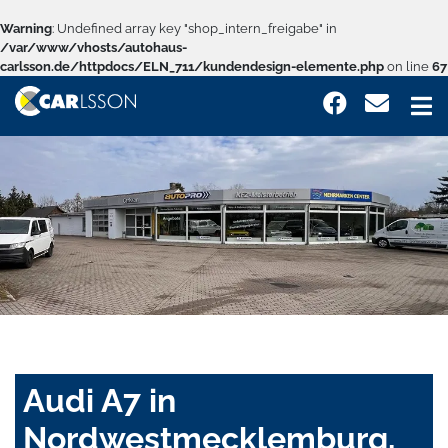
Warning
: Undefined array key "shop_intern_freigabe" in
/var/www/vhosts/autohaus-
carlsson.de/httpdocs/ELN_711/kundendesign-elemente.php
on line
67
Audi A7 in
Nordwestmecklemburg,