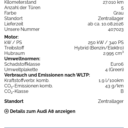
Kilometerstand
27.010 km
Anzahl der Türen
5
Farbe
Grau
Standort
Zentrallager
Lieferzeit
ab ca. 10.08.2026
Unsere Nummer
407023
Motor:
kW / PS
250 kW / 340 PS
Treibstoff
Hybrid (Benzin/Elektro)
Hubraum
2.995 cm³
Umweltnormen:
Schadstoffklasse
Euro6
Umweltplakette
4 (Green)
Verbrauch und Emissionen nach WLTP:
Kraftstoffverbr. komb.
1,9 l/100km
CO
-Emissionen komb.
43 g/km
2
CO
-Klasse
B
2
Standort
Zentrallager
Details zum Audi A8 anzeigen