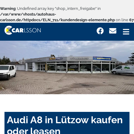
Warning
: Undefined array key "shop_intern_freigabe" in
/var/www/vhosts/autohaus-
carlsson.de/httpdocs/ELN_711/kundendesign-elemente.php
on line
67
Audi A8 in Lützow kaufen
oder leasen