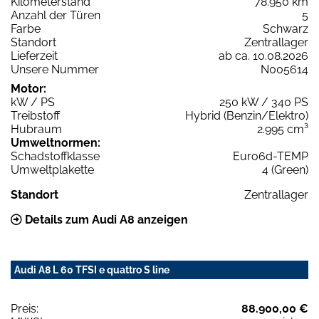
Kilometerstand
78.950 km
Anzahl der Türen
5
Farbe
Schwarz
Standort
Zentrallager
Lieferzeit
ab ca. 10.08.2026
Unsere Nummer
N005614
Motor:
kW / PS
250 kW / 340 PS
Treibstoff
Hybrid (Benzin/Elektro)
Hubraum
2.995 cm³
Umweltnormen:
Schadstoffklasse
Euro6d-TEMP
Umweltplakette
4 (Green)
Standort
Zentrallager
Details zum Audi A8 anzeigen
Audi A8 L 60 TFSI e quattro S line
Preis:
88.900,00 €