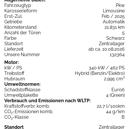
Fahrzeugtyp
Pkw
Karosserieform
Limousine
Erst-Zul.
Feb / 2025
Getriebe
Automatik
Kilometerstand
21.831 km
Anzahl der Türen
5
Farbe
Schwarz
Standort
Zentrallager
Lieferzeit
ab ca. 10.08.2026
Unsere Nummer
132364
Motor:
kW / PS
340 kW / 462 PS
Treibstoff
Hybrid (Benzin/Elektro)
Hubraum
2.995 cm³
Umweltnormen:
Schadstoffklasse
Euro6
Umweltplakette
4 (Green)
Verbrauch und Emissionen nach WLTP:
Kraftstoffverbr. komb.
22,7 l/100km
CO
-Emissionen komb.
44 g/km
2
CO
-Klasse
B
2
Standort
Zentrallager