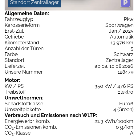
Standort Zentrallager
Allgemeine Daten:
Fahrzeugtyp
Pkw
Karosserieform
Sportwagen
Erst-Zul.
Jan / 2025
Getriebe
Automatik
Kilometerstand
13.976 km
Anzahl der Türen
5
Farbe
Schwarz
Standort
Zentrallager
Lieferzeit
ab ca. 10.08.2026
Unsere Nummer
128479
Motor:
kW / PS
350 kW / 476 PS
Treibstoff
Elektro
Umweltnormen:
Schadstoffklasse
Euro6
Umweltplakette
4 (Green)
Verbrauch und Emissionen nach WLTP:
Energieverbr. komb.
21,3 kWh/100km
CO
-Emissionen komb.
0 g/km
2
CO
-Klasse
A
2