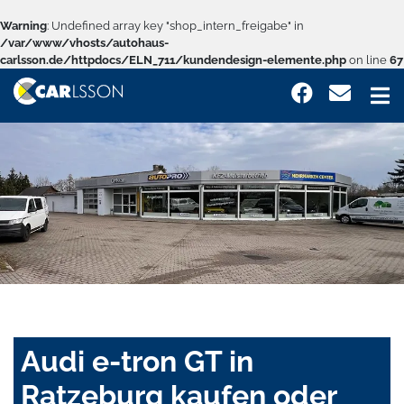
Warning
: Undefined array key "shop_intern_freigabe" in
/var/www/vhosts/autohaus-
carlsson.de/httpdocs/ELN_711/kundendesign-elemente.php
on line
67
Audi e-tron GT in
Ratzeburg kaufen oder