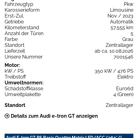
Fahrzeugtyp
Pkw
Karosserieform
Limousine
Erst-Zul.
Nov / 2023
Getriebe
Automatik
Kilometerstand
57.555 km
Anzahl der Türen
5
Farbe
Grau
Standort
Zentrallager
Lieferzeit
ab ca. 10.08.2026
Unsere Nummer
7001546
Motor:
kW / PS
350 kW / 476 PS
Treibstoff
Elektro
Umweltnormen:
Schadstoffklasse
Euro6d
Umweltplakette
4 (Green)
Standort
Zentrallager
Details zum Audi e-tron GT anzeigen
Audi E-tron GT RS Basis Quattro Matrix LED/ACC/360°/I