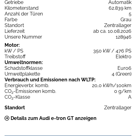
Getriebe
Automatik
Kilometerstand
62.839 km
Anzahl der Türen
5
Farbe
Grau
Standort
Zentrallager
Lieferzeit
ab ca. 10.08.2026
Unsere Nummer
128946
Motor:
kW / PS
350 kW / 476 PS
Treibstoff
Elektro
Umweltnormen:
Schadstoffklasse
Euro6
Umweltplakette
4 (Green)
Verbrauch und Emissionen nach WLTP:
Energieverbr. komb.
20,0 kWh/100km
CO
-Emissionen komb.
0 g/km
2
CO
-Klasse
A
2
Standort
Zentrallager
Details zum Audi e-tron GT anzeigen