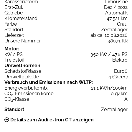
Karosserieform
Limousine
Erst-Zul.
Dez / 2022
Getriebe
Automatik
Kilometerstand
47.521 km
Farbe
Grau
Standort
Zentrallager
Lieferzeit
ab ca. 10.08.2026
Unsere Nummer
38071 KR
Motor:
kW / PS
350 kW / 476 PS
Treibstoff
Elektro
Umweltnormen:
Schadstoffklasse
Euro6
Umweltplakette
4 (Green)
Verbrauch und Emissionen nach WLTP:
Energieverbr. komb.
21,1 kWh/100km
CO
-Emissionen komb.
0 g/km
2
CO
-Klasse
A
2
Standort
Zentrallager
Details zum Audi e-tron GT anzeigen