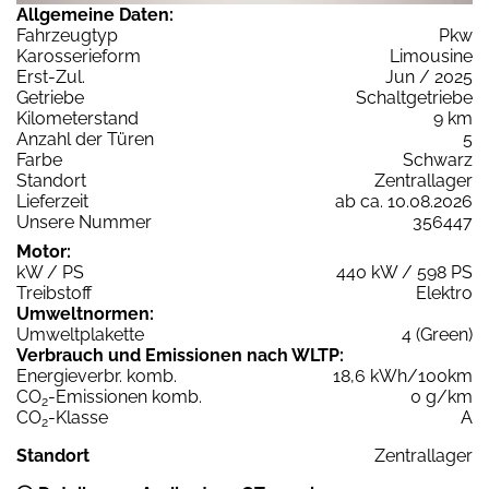
Allgemeine Daten:
Fahrzeugtyp
Pkw
Karosserieform
Limousine
Erst-Zul.
Jun / 2025
Getriebe
Schaltgetriebe
Kilometerstand
9 km
Anzahl der Türen
5
Farbe
Schwarz
Standort
Zentrallager
Lieferzeit
ab ca. 10.08.2026
Unsere Nummer
356447
Motor:
kW / PS
440 kW / 598 PS
Treibstoff
Elektro
Umweltnormen:
Umweltplakette
4 (Green)
Verbrauch und Emissionen nach WLTP:
Energieverbr. komb.
18,6 kWh/100km
CO
-Emissionen komb.
0 g/km
2
CO
-Klasse
A
2
Standort
Zentrallager