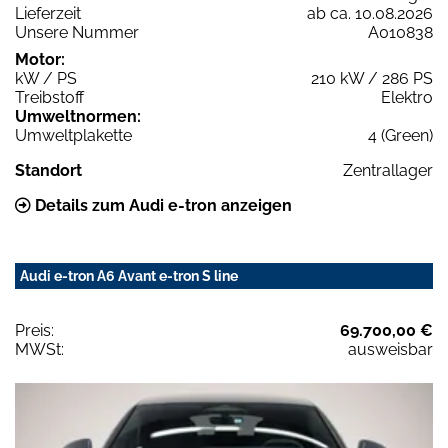
Lieferzeit
ab ca. 10.08.2026
Unsere Nummer
A010838
Motor:
kW / PS
210 kW / 286 PS
Treibstoff
Elektro
Umweltnormen:
Umweltplakette
4 (Green)
Standort
Zentrallager
Details zum Audi e-tron anzeigen
Audi e-tron A6 Avant e-tron S line
Preis:
69.700,00 €
MWSt:
ausweisbar