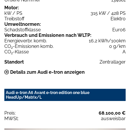
Motor:
kW / PS
315 kW / 428 PS
Treibstoff
Elektro
Umweltnormen:
Schadstoffklasse
Euro6
Verbrauch und Emissionen nach WLTP:
Energieverbr. komb.
16,2 kWh/100km
CO
-Emissionen komb.
0 g/km
2
CO
-Klasse
A
2
Standort
Zentrallager
Details zum Audi e-tron anzeigen
Audi e-tron A6 Avant e-tron edition one blue
HeadUp/Matrix/L
Preis:
68.100,00 €
MWSt:
ausweisbar