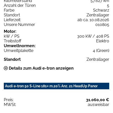
Kilometerstand
57.627 km
Anzahl der Türen
5
Farbe
Schwarz
Standort
Zentrallager
Lieferzeit
ab ca. 10.08.2026
Unsere Nummer
010805
Motor:
kW / PS
300 kW / 408 PS
Treibstoff
Elektro
Umweltnormen:
Umweltplakette
4 (Green)
Standort
Zentrallager
Details zum Audi e-tron anzeigen
Audi e-tron 50 S-Line 181¤ m.20% Anz. 21 HeadUp Panor
Preis:
31.060,00 €
MWSt:
ausweisbar