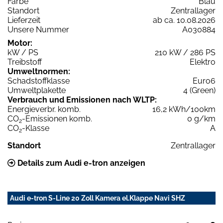
Farbe
Blau
Standort
Zentrallager
Lieferzeit
ab ca. 10.08.2026
Unsere Nummer
A030884
Motor:
kW / PS
210 kW / 286 PS
Treibstoff
Elektro
Umweltnormen:
Schadstoffklasse
Euro6
Umweltplakette
4 (Green)
Verbrauch und Emissionen nach WLTP:
Energieverbr. komb.
16,2 kWh/100km
CO
-Emissionen komb.
0 g/km
2
CO
-Klasse
A
2
Standort
Zentrallager
Details zum Audi e-tron anzeigen
Audi e-tron S-Line 20 Zoll Kamera el.Klappe Navi SHZ