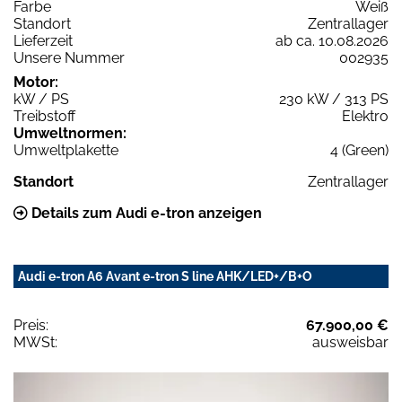
Farbe
Weiß
Standort
Zentrallager
Lieferzeit
ab ca. 10.08.2026
Unsere Nummer
002935
Motor:
kW / PS
230 kW / 313 PS
Treibstoff
Elektro
Umweltnormen:
Umweltplakette
4 (Green)
Standort
Zentrallager
Details zum Audi e-tron anzeigen
Audi e-tron A6 Avant e-tron S line AHK/LED+/B+O
Preis:
67.900,00 €
MWSt:
ausweisbar