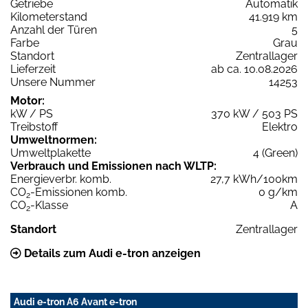
Getriebe
Automatik
Kilometerstand
41.919 km
Anzahl der Türen
5
Farbe
Grau
Standort
Zentrallager
Lieferzeit
ab ca. 10.08.2026
Unsere Nummer
14253
Motor:
kW / PS
370 kW / 503 PS
Treibstoff
Elektro
Umweltnormen:
Umweltplakette
4 (Green)
Verbrauch und Emissionen nach WLTP:
Energieverbr. komb.
27,7 kWh/100km
CO
-Emissionen komb.
0 g/km
2
CO
-Klasse
A
2
Standort
Zentrallager
Details zum Audi e-tron anzeigen
Audi e-tron A6 Avant e-tron