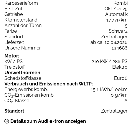
Karosserieform
Kombi
Erst-Zul.
Okt / 2025
Getriebe
Automatik
Kilometerstand
17.779 km
Anzahl der Türen
5
Farbe
Schwarz
Standort
Zentrallager
Lieferzeit
ab ca. 10.08.2026
Unsere Nummer
134686
Motor:
kW / PS
210 kW / 286 PS
Treibstoff
Elektro
Umweltnormen:
Schadstoffklasse
Euro6
Verbrauch und Emissionen nach WLTP:
Energieverbr. komb.
15,1 kWh/100km
CO
-Emissionen komb.
0 g/km
2
CO
-Klasse
A
2
Standort
Zentrallager
Details zum Audi e-tron anzeigen