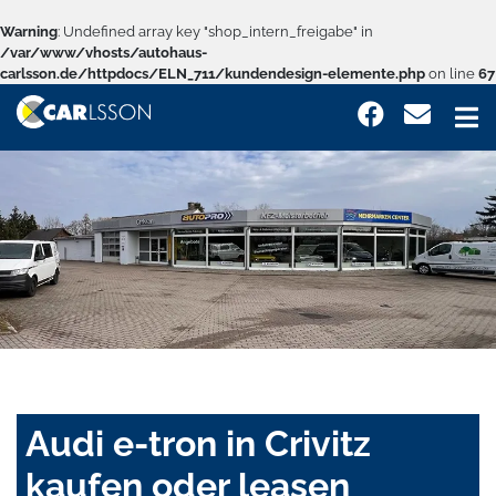
Warning
: Undefined array key "shop_intern_freigabe" in
/var/www/vhosts/autohaus-
carlsson.de/httpdocs/ELN_711/kundendesign-elemente.php
on line
67
Audi e-tron in Crivitz
kaufen oder leasen