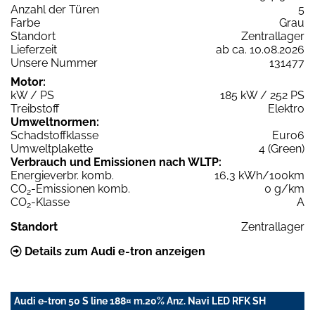
Anzahl der Türen
5
Farbe
Grau
Standort
Zentrallager
Lieferzeit
ab ca. 10.08.2026
Unsere Nummer
131477
Motor:
kW / PS
185 kW / 252 PS
Treibstoff
Elektro
Umweltnormen:
Schadstoffklasse
Euro6
Umweltplakette
4 (Green)
Verbrauch und Emissionen nach WLTP:
Energieverbr. komb.
16,3 kWh/100km
CO
-Emissionen komb.
0 g/km
2
CO
-Klasse
A
2
Standort
Zentrallager
Details zum Audi e-tron anzeigen
Audi e-tron 50 S line 188¤ m.20% Anz. Navi LED RFK SH