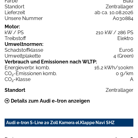
Farbe
Blau
Standort
Zentrallager
Lieferzeit
ab ca. 10.08.2026
Unsere Nummer
A030884
Motor:
kW / PS
210 kW / 286 PS
Treibstoff
Elektro
Umweltnormen:
Schadstoffklasse
Euro6
Umweltplakette
4 (Green)
Verbrauch und Emissionen nach WLTP:
Energieverbr. komb.
16,2 kWh/100km
CO
-Emissionen komb.
0 g/km
2
CO
-Klasse
A
2
Standort
Zentrallager
Details zum Audi e-tron anzeigen
Audi e-tron S-Line 20 Zoll Kamera el.Klappe Navi SHZ