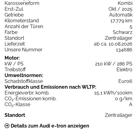
Karosserieform
Kombi
Erst-Zul.
Okt / 2025
Getriebe
Automatik
Kilometerstand
17.779 km
Anzahl der Türen
5
Farbe
Schwarz
Standort
Zentrallager
Lieferzeit
ab ca. 10.08.2026
Unsere Nummer
134686
Motor:
kW / PS
210 kW / 286 PS
Treibstoff
Elektro
Umweltnormen:
Schadstoffklasse
Euro6
Verbrauch und Emissionen nach WLTP:
Energieverbr. komb.
15,1 kWh/100km
CO
-Emissionen komb.
0 g/km
2
CO
-Klasse
A
2
Standort
Zentrallager
Details zum Audi e-tron anzeigen