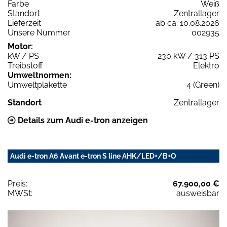
Farbe
Weiß
Standort
Zentrallager
Lieferzeit
ab ca. 10.08.2026
Unsere Nummer
002935
Motor:
kW / PS
230 kW / 313 PS
Treibstoff
Elektro
Umweltnormen:
Umweltplakette
4 (Green)
Standort
Zentrallager
Details zum Audi e-tron anzeigen
Audi e-tron A6 Avant e-tron S line AHK/LED+/B+O
Preis:
67.900,00 €
MWSt:
ausweisbar