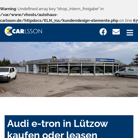
Warning
: Undefined array key "shop_intern_freigabe" in
/var/www/vhosts/autohaus-
carlsson.de/httpdocs/ELN_711/kundendesign-elemente.php
on line
67
Audi e-tron in Lützow
kaufen oder leasen