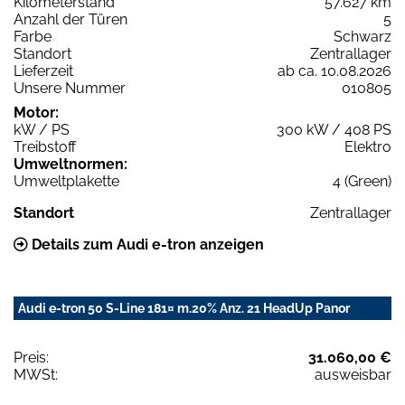
Kilometerstand
57.627 km
Anzahl der Türen
5
Farbe
Schwarz
Standort
Zentrallager
Lieferzeit
ab ca. 10.08.2026
Unsere Nummer
010805
Motor:
kW / PS
300 kW / 408 PS
Treibstoff
Elektro
Umweltnormen:
Umweltplakette
4 (Green)
Standort
Zentrallager
Details zum Audi e-tron anzeigen
Audi e-tron 50 S-Line 181¤ m.20% Anz. 21 HeadUp Panor
Preis:
31.060,00 €
MWSt:
ausweisbar