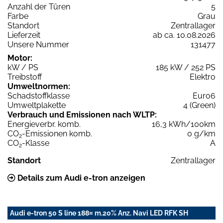
Anzahl der Türen
5
Farbe
Grau
Standort
Zentrallager
Lieferzeit
ab ca. 10.08.2026
Unsere Nummer
131477
Motor:
kW / PS
185 kW / 252 PS
Treibstoff
Elektro
Umweltnormen:
Schadstoffklasse
Euro6
Umweltplakette
4 (Green)
Verbrauch und Emissionen nach WLTP:
Energieverbr. komb.
16,3 kWh/100km
CO
-Emissionen komb.
0 g/km
2
CO
-Klasse
A
2
Standort
Zentrallager
Details zum Audi e-tron anzeigen
Audi e-tron 50 S line 188¤ m.20% Anz. Navi LED RFK SH