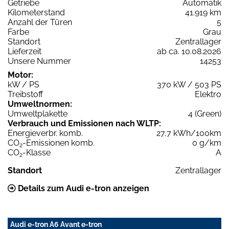
Getriebe
Automatik
Kilometerstand
41.919 km
Anzahl der Türen
5
Farbe
Grau
Standort
Zentrallager
Lieferzeit
ab ca. 10.08.2026
Unsere Nummer
14253
Motor:
kW / PS
370 kW / 503 PS
Treibstoff
Elektro
Umweltnormen:
Umweltplakette
4 (Green)
Verbrauch und Emissionen nach WLTP:
Energieverbr. komb.
27,7 kWh/100km
CO
-Emissionen komb.
0 g/km
2
CO
-Klasse
A
2
Standort
Zentrallager
Details zum Audi e-tron anzeigen
Audi e-tron A6 Avant e-tron