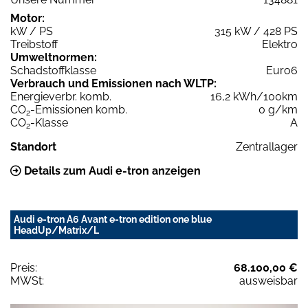
Motor:
kW / PS
315 kW / 428 PS
Treibstoff
Elektro
Umweltnormen:
Schadstoffklasse
Euro6
Verbrauch und Emissionen nach WLTP:
Energieverbr. komb.
16,2 kWh/100km
CO
-Emissionen komb.
0 g/km
2
CO
-Klasse
A
2
Standort
Zentrallager
Details zum Audi e-tron anzeigen
Audi e-tron A6 Avant e-tron edition one blue
HeadUp/Matrix/L
Preis:
68.100,00 €
MWSt:
ausweisbar