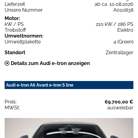
Lieferzeit
ab ca. 10.08.2026
Unsere Nummer
A010838
Motor:
kW / PS
210 kW / 286 PS
Treibstoff
Elektro
Umweltnormen:
Umweltplakette
4 (Green)
Standort
Zentrallager
Details zum Audi e-tron anzeigen
Audi e-tron A6 Avant e-tron S line
Preis:
69.700,00 €
MWSt:
ausweisbar