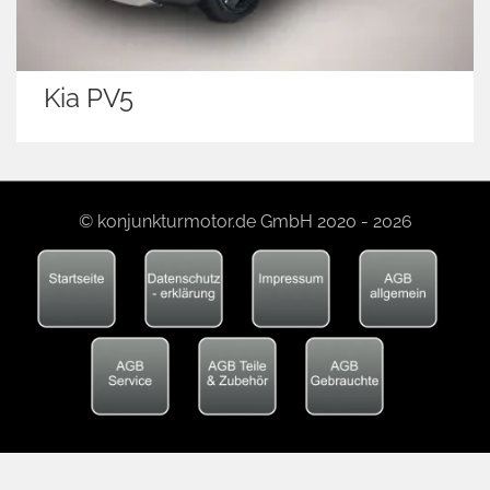
Kia PV5
© konjunkturmotor.de GmbH 2020 - 2026