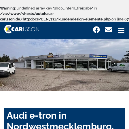
Warning
: Undefined array key "shop_intern_freigabe" in
/var/www/vhosts/autohaus-
carlsson.de/httpdocs/ELN_711/kundendesign-elemente.php
on line
67
Audi e-tron in
Nordwestmecklemburg,