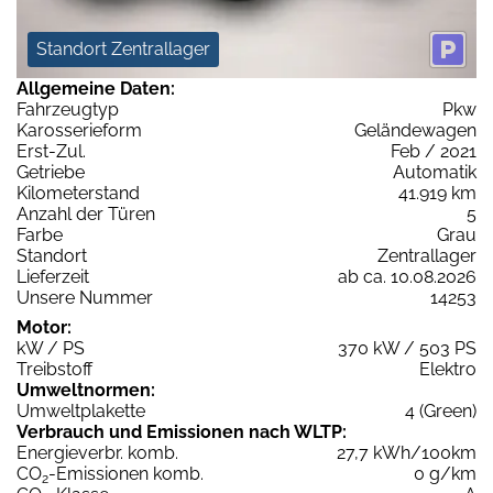
Standort Zentrallager
Allgemeine Daten:
Fahrzeugtyp
Pkw
Karosserieform
Geländewagen
Erst-Zul.
Feb / 2021
Getriebe
Automatik
Kilometerstand
41.919 km
Anzahl der Türen
5
Farbe
Grau
Standort
Zentrallager
Lieferzeit
ab ca. 10.08.2026
Unsere Nummer
14253
Motor:
kW / PS
370 kW / 503 PS
Treibstoff
Elektro
Umweltnormen:
Umweltplakette
4 (Green)
Verbrauch und Emissionen nach WLTP:
Energieverbr. komb.
27,7 kWh/100km
CO
-Emissionen komb.
0 g/km
2