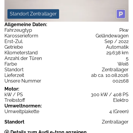
Standort Zentrallager
Allgemeine Daten:
Fahrzeugtyp
Pkw
Karosserieform
Geländewagen
Erst-Zul.
Sep / 2022
Getriebe
Automatik
Kilometerstand
29.638 km
Anzahl der Türen
5
Farbe
Weiß
Standort
Zentrallager
Lieferzeit
ab ca. 10.08.2026
Unsere Nummer
002168
Motor:
kW / PS
300 kW / 408 PS
Treibstoff
Elektro
Umweltnormen:
Umweltplakette
4 (Green)
Standort
Zentrallager
Details zum Audi e-tron anzeigen