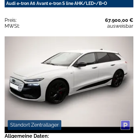
Audi e-tron A6 Avant e-tron S line AHK/LED+/B+O
Preis:
67.900,00 €
MWSt:
ausweisbar
Standort Zentrallager
Allgemeine Daten: