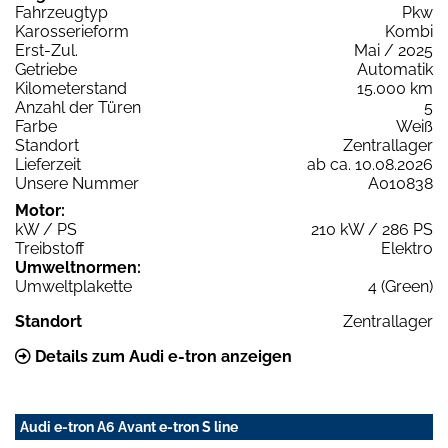
Fahrzeugtyp
Pkw
Karosserieform
Kombi
Erst-Zul.
Mai / 2025
Getriebe
Automatik
Kilometerstand
15.000 km
Anzahl der Türen
5
Farbe
Weiß
Standort
Zentrallager
Lieferzeit
ab ca. 10.08.2026
Unsere Nummer
A010838
Motor:
kW / PS
210 kW / 286 PS
Treibstoff
Elektro
Umweltnormen:
Umweltplakette
4 (Green)
Standort
Zentrallager
Details zum Audi e-tron anzeigen
Audi e-tron A6 Avant e-tron S line