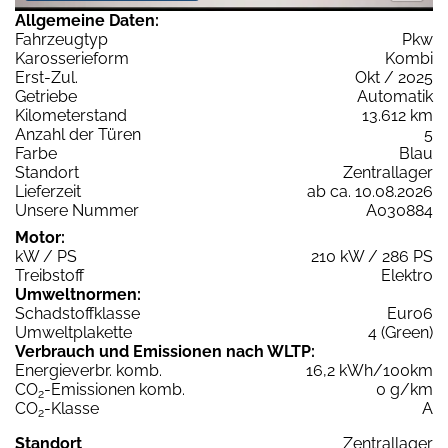
Allgemeine Daten:
Fahrzeugtyp
Pkw
Karosserieform
Kombi
Erst-Zul.
Okt / 2025
Getriebe
Automatik
Kilometerstand
13.612 km
Anzahl der Türen
5
Farbe
Blau
Standort
Zentrallager
Lieferzeit
ab ca. 10.08.2026
Unsere Nummer
A030884
Motor:
kW / PS
210 kW / 286 PS
Treibstoff
Elektro
Umweltnormen:
Schadstoffklasse
Euro6
Umweltplakette
4 (Green)
Verbrauch und Emissionen nach WLTP:
Energieverbr. komb.
16,2 kWh/100km
CO
-Emissionen komb.
0 g/km
2
CO
-Klasse
A
2
Standort
Zentrallager