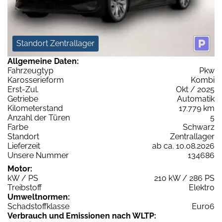
Standort Zentrallager
Allgemeine Daten:
Fahrzeugtyp
Pkw
Karosserieform
Kombi
Erst-Zul.
Okt / 2025
Getriebe
Automatik
Kilometerstand
17.779 km
Anzahl der Türen
5
Farbe
Schwarz
Standort
Zentrallager
Lieferzeit
ab ca. 10.08.2026
Unsere Nummer
134686
Motor:
kW / PS
210 kW / 286 PS
Treibstoff
Elektro
Umweltnormen:
Schadstoffklasse
Euro6
Verbrauch und Emissionen nach WLTP: