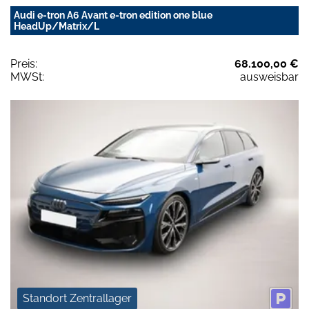
Audi e-tron A6 Avant e-tron edition one blue
HeadUp/Matrix/L
Preis:
68.100,00 €
MWSt:
ausweisbar
Standort Zentrallager