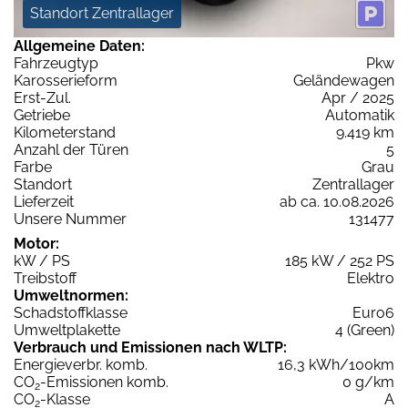
Standort Zentrallager
Allgemeine Daten:
Fahrzeugtyp
Pkw
Karosserieform
Geländewagen
Erst-Zul.
Apr / 2025
Getriebe
Automatik
Kilometerstand
9.419 km
Anzahl der Türen
5
Farbe
Grau
Standort
Zentrallager
Lieferzeit
ab ca. 10.08.2026
Unsere Nummer
131477
Motor:
kW / PS
185 kW / 252 PS
Treibstoff
Elektro
Umweltnormen:
Schadstoffklasse
Euro6
Umweltplakette
4 (Green)
Verbrauch und Emissionen nach WLTP:
Energieverbr. komb.
16,3 kWh/100km
CO
-Emissionen komb.
0 g/km
2
CO
-Klasse
A
2