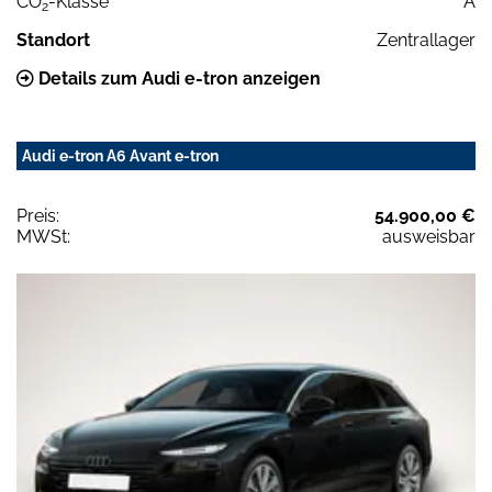
CO
-Klasse
A
2
Standort
Zentrallager
Details zum Audi e-tron anzeigen
Audi e-tron A6 Avant e-tron
Preis:
54.900,00 €
MWSt:
ausweisbar