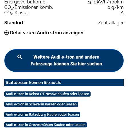
Energieverbr. komb.
15,1 kWh/100km
CO
-Emissionen komb.
0 g/km
2
CO
-Klasse
A
2
Standort
Zentrallager
Details zum Audi e-tron anzeigen
Weitere Audi e-tron und andere
Fahrzeuge können Sie hier suchen
Stattdessen können Sie auch:
Audi e-tron in Rehna OT Nesow Kaufen oder leasen
Audi e-tron in Schwerin Kaufen oder leasen
Audi e-tron in Ratzeburg Kaufen oder leasen
Audi e-tron in Grevesmühlen Kaufen oder leasen