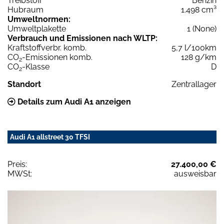
Treibstoff
Benzin
Hubraum
1.498 cm³
Umweltnormen:
Umweltplakette
1 (None)
Verbrauch und Emissionen nach WLTP:
Kraftstoffverbr. komb.
5,7 l/100km
CO
-Emissionen komb.
128 g/km
2
CO
-Klasse
D
2
Standort
Zentrallager
Details zum Audi A1 anzeigen
Audi A1 allstreet 30 TFSI
Preis:
27.400,00 €
MWSt:
ausweisbar