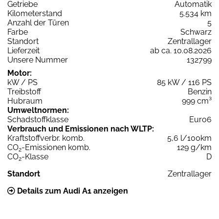
Getriebe
Automatik
Kilometerstand
5.534 km
Anzahl der Türen
5
Farbe
Schwarz
Standort
Zentrallager
Lieferzeit
ab ca. 10.08.2026
Unsere Nummer
132799
Motor:
kW / PS
85 kW / 116 PS
Treibstoff
Benzin
Hubraum
999 cm³
Umweltnormen:
Schadstoffklasse
Euro6
Verbrauch und Emissionen nach WLTP:
Kraftstoffverbr. komb.
5,6 l/100km
CO
-Emissionen komb.
129 g/km
2
CO
-Klasse
D
2
Standort
Zentrallager
Details zum Audi A1 anzeigen