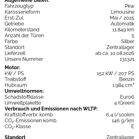
Allgemeine Daten:
Fahrzeugtyp
Pkw
Karosserieform
Limousine
Erst-Zul.
Mai / 2025
Getriebe
Automatik
Kilometerstand
11.849 km
Anzahl der Türen
5
Farbe
Silber
Standort
Zentrallager
Lieferzeit
ab ca. 10.08.2026
Unsere Nummer
131321
Motor:
kW / PS
152 kW / 207 PS
Treibstoff
Benzin
Hubraum
1.984 cm³
Umweltnormen:
Schadstoffklasse
Euro6
Umweltplakette
4 (Green)
Verbrauch und Emissionen nach WLTP:
Kraftstoffverbr. komb.
6,4 l/100km
CO
-Emissionen komb.
146 g/km
2
CO
-Klasse
E
2
Standort
Zentrallager