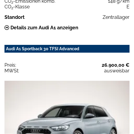
CO
-Emissionen komb.
148 g/km
2
CO
-Klasse
E
2
Standort
Zentrallager
Details zum Audi A1 anzeigen
Audi A1 Sportback 30 TFSI Advanced
Preis:
26.900,00 €
MWSt:
ausweisbar