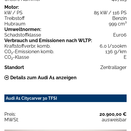
Motor:
kW / PS
85 kW / 116 PS
Treibstoff
Benzin
Hubraum
999 cm³
Umweltnormen:
Schadstoffklasse
Euro6
Verbrauch und Emissionen nach WLTP:
Kraftstoffverbr. komb.
6,0 l/100km
CO
-Emissionen komb.
136 g/km
2
CO
-Klasse
E
2
Standort
Zentrallager
Details zum Audi A1 anzeigen
Audi A1 Citycarver 30 TFSI
Preis:
20.900,00 €
MWSt:
ausweisbar