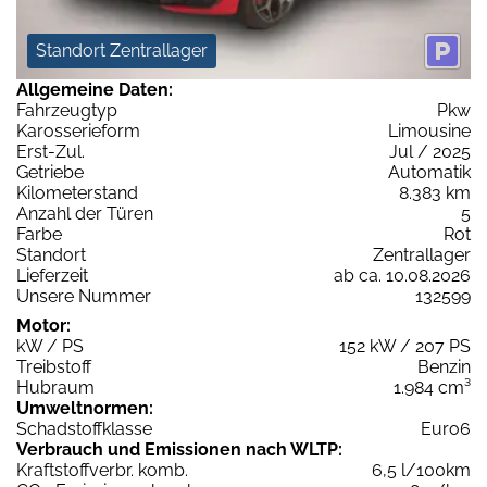
Standort Zentrallager
Allgemeine Daten:
Fahrzeugtyp
Pkw
Karosserieform
Limousine
Erst-Zul.
Jul / 2025
Getriebe
Automatik
Kilometerstand
8.383 km
Anzahl der Türen
5
Farbe
Rot
Standort
Zentrallager
Lieferzeit
ab ca. 10.08.2026
Unsere Nummer
132599
Motor:
kW / PS
152 kW / 207 PS
Treibstoff
Benzin
Hubraum
1.984 cm³
Umweltnormen:
Schadstoffklasse
Euro6
Verbrauch und Emissionen nach WLTP:
Kraftstoffverbr. komb.
6,5 l/100km