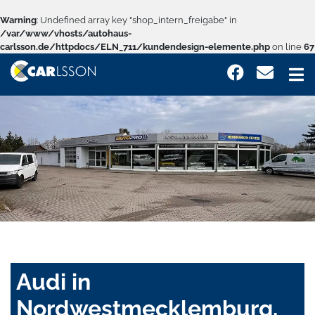
Warning
: Undefined array key "shop_intern_freigabe" in
/var/www/vhosts/autohaus-
carlsson.de/httpdocs/ELN_711/kundendesign-elemente.php
on line
67
Audi in
Nordwestmecklemburg,