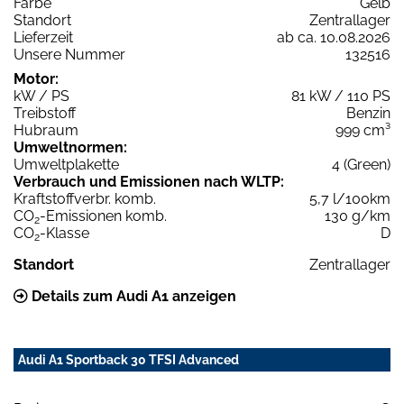
Farbe
Gelb
Standort
Zentrallager
Lieferzeit
ab ca. 10.08.2026
Unsere Nummer
132516
Motor:
kW / PS
81 kW / 110 PS
Treibstoff
Benzin
Hubraum
999 cm³
Umweltnormen:
Umweltplakette
4 (Green)
Verbrauch und Emissionen nach WLTP:
Kraftstoffverbr. komb.
5,7 l/100km
CO
-Emissionen komb.
130 g/km
2
CO
-Klasse
D
2
Standort
Zentrallager
Details zum Audi A1 anzeigen
Audi A1 Sportback 30 TFSI Advanced