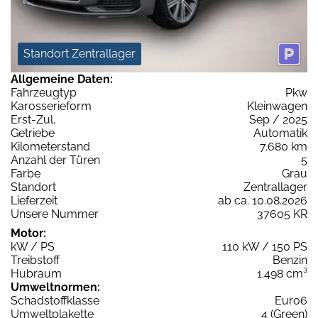
Standort Zentrallager
Allgemeine Daten:
Fahrzeugtyp
Pkw
Karosserieform
Kleinwagen
Erst-Zul.
Sep / 2025
Getriebe
Automatik
Kilometerstand
7.680 km
Anzahl der Türen
5
Farbe
Grau
Standort
Zentrallager
Lieferzeit
ab ca. 10.08.2026
Unsere Nummer
37605 KR
Motor:
kW / PS
110 kW / 150 PS
Treibstoff
Benzin
Hubraum
1.498 cm³
Umweltnormen:
Schadstoffklasse
Euro6
Umweltplakette
4 (Green)