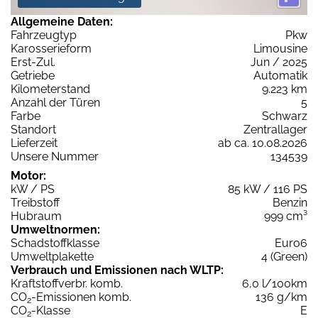
Allgemeine Daten:
Fahrzeugtyp
Pkw
Karosserieform
Limousine
Erst-Zul.
Jun / 2025
Getriebe
Automatik
Kilometerstand
9.223 km
Anzahl der Türen
5
Farbe
Schwarz
Standort
Zentrallager
Lieferzeit
ab ca. 10.08.2026
Unsere Nummer
134539
Motor:
kW / PS
85 kW / 116 PS
Treibstoff
Benzin
Hubraum
999 cm³
Umweltnormen:
Schadstoffklasse
Euro6
Umweltplakette
4 (Green)
Verbrauch und Emissionen nach WLTP:
Kraftstoffverbr. komb.
6,0 l/100km
CO
-Emissionen komb.
136 g/km
2
CO
-Klasse
E
2