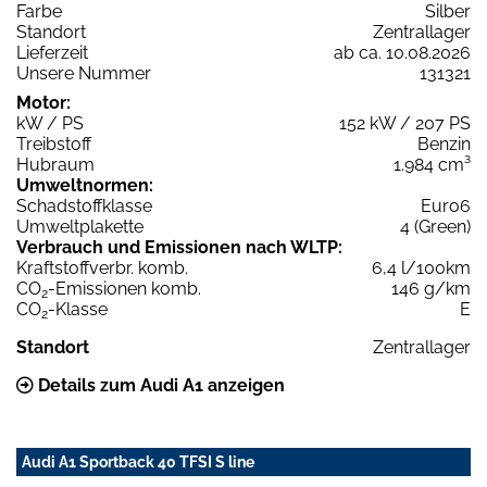
Farbe
Silber
Standort
Zentrallager
Lieferzeit
ab ca. 10.08.2026
Unsere Nummer
131321
Motor:
kW / PS
152 kW / 207 PS
Treibstoff
Benzin
Hubraum
1.984 cm³
Umweltnormen:
Schadstoffklasse
Euro6
Umweltplakette
4 (Green)
Verbrauch und Emissionen nach WLTP:
Kraftstoffverbr. komb.
6,4 l/100km
CO
-Emissionen komb.
146 g/km
2
CO
-Klasse
E
2
Standort
Zentrallager
Details zum Audi A1 anzeigen
Audi A1 Sportback 40 TFSI S line