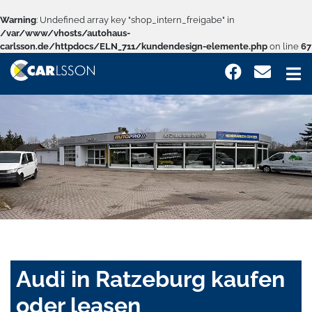
Warning
: Undefined array key "shop_intern_freigabe" in
/var/www/vhosts/autohaus-
carlsson.de/httpdocs/ELN_711/kundendesign-elemente.php
on line
67
Audi in Ratzeburg kaufen
oder leasen