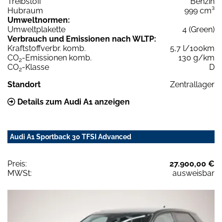
Treibstoff
Benzin
Hubraum
999 cm³
Umweltnormen:
Umweltplakette
4 (Green)
Verbrauch und Emissionen nach WLTP:
Kraftstoffverbr. komb.
5,7 l/100km
CO
-Emissionen komb.
130 g/km
2
CO
-Klasse
D
2
Standort
Zentrallager
Details zum Audi A1 anzeigen
Audi A1 Sportback 30 TFSI Advanced
Preis:
27.900,00 €
MWSt:
ausweisbar