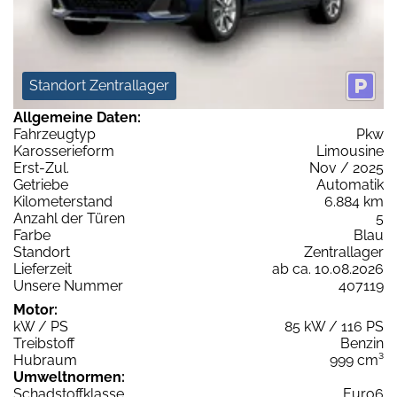
Standort Zentrallager
Allgemeine Daten:
Fahrzeugtyp
Pkw
Karosserieform
Limousine
Erst-Zul.
Nov / 2025
Getriebe
Automatik
Kilometerstand
6.884 km
Anzahl der Türen
5
Farbe
Blau
Standort
Zentrallager
Lieferzeit
ab ca. 10.08.2026
Unsere Nummer
407119
Motor:
kW / PS
85 kW / 116 PS
Treibstoff
Benzin
Hubraum
999 cm³
Umweltnormen:
Schadstoffklasse
Euro6