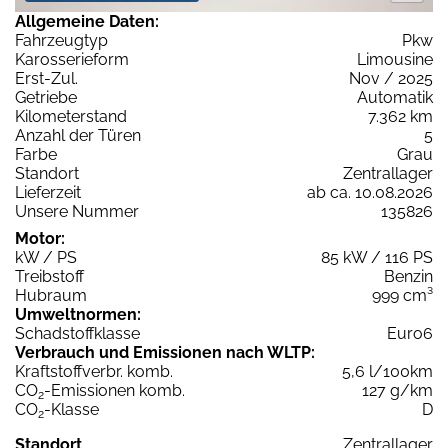
Allgemeine Daten:
Fahrzeugtyp
Pkw
Karosserieform
Limousine
Erst-Zul.
Nov / 2025
Getriebe
Automatik
Kilometerstand
7.362 km
Anzahl der Türen
5
Farbe
Grau
Standort
Zentrallager
Lieferzeit
ab ca. 10.08.2026
Unsere Nummer
135826
Motor:
kW / PS
85 kW / 116 PS
Treibstoff
Benzin
Hubraum
999 cm³
Umweltnormen:
Schadstoffklasse
Euro6
Verbrauch und Emissionen nach WLTP:
Kraftstoffverbr. komb.
5,6 l/100km
CO
-Emissionen komb.
127 g/km
2
CO
-Klasse
D
2
Standort
Zentrallager