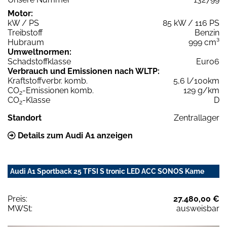
Motor:
kW / PS
85 kW / 116 PS
Treibstoff
Benzin
Hubraum
999 cm³
Umweltnormen:
Schadstoffklasse
Euro6
Verbrauch und Emissionen nach WLTP:
Kraftstoffverbr. komb.
5,6 l/100km
CO
-Emissionen komb.
129 g/km
2
CO
-Klasse
D
2
Standort
Zentrallager
Details zum Audi A1 anzeigen
Audi A1 Sportback 25 TFSI S tronic LED ACC SONOS Kame
Preis:
27.480,00 €
MWSt:
ausweisbar