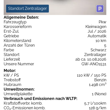
Standort Zentrallager
Allgemeine Daten:
Fahrzeugtyp
Pkw
Karosserieform
Kleinwagen
Erst-Zul.
Jul / 2026
Getriebe
Automatik
Kilometerstand
10 km
Anzahl der Türen
5
Farbe
Schwarz
Standort
Zentrallager
Lieferzeit
ab ca. 10.08.2026
Unsere Nummer
GW-ANO1531
Motor:
kW / PS
110 kW / 150 PS
Treibstoff
Benzin
Hubraum
1.498 cm³
Umweltnormen:
Umweltplakette
1 (None)
Verbrauch und Emissionen nach WLTP:
Kraftstoffverbr. komb.
5,7 l/100km
CO
-Emissionen komb.
128 g/km
2