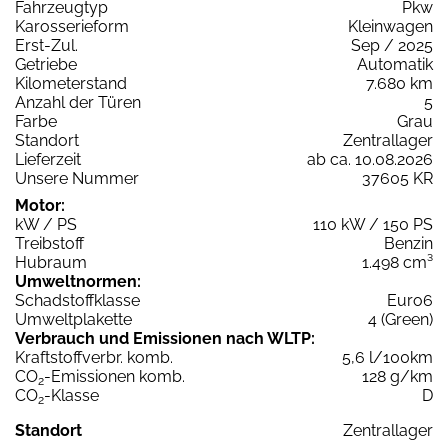
Fahrzeugtyp
Pkw
Karosserieform
Kleinwagen
Erst-Zul.
Sep / 2025
Getriebe
Automatik
Kilometerstand
7.680 km
Anzahl der Türen
5
Farbe
Grau
Standort
Zentrallager
Lieferzeit
ab ca. 10.08.2026
Unsere Nummer
37605 KR
Motor:
kW / PS
110 kW / 150 PS
Treibstoff
Benzin
Hubraum
1.498 cm³
Umweltnormen:
Schadstoffklasse
Euro6
Umweltplakette
4 (Green)
Verbrauch und Emissionen nach WLTP:
Kraftstoffverbr. komb.
5,6 l/100km
CO
-Emissionen komb.
128 g/km
2
CO
-Klasse
D
2
Standort
Zentrallager