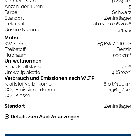
Kilometerstand
9.223 km
Anzahl der Türen
5
Farbe
Schwarz
Standort
Zentrallager
Lieferzeit
ab ca. 10.08.2026
Unsere Nummer
134539
Motor:
kW / PS
85 kW / 116 PS
Treibstoff
Benzin
Hubraum
999 cm³
Umweltnormen:
Schadstoffklasse
Euro6
Umweltplakette
4 (Green)
Verbrauch und Emissionen nach WLTP:
Kraftstoffverbr. komb.
6,0 l/100km
CO
-Emissionen komb.
136 g/km
2
CO
-Klasse
E
2
Standort
Zentrallager
Details zum Audi A1 anzeigen