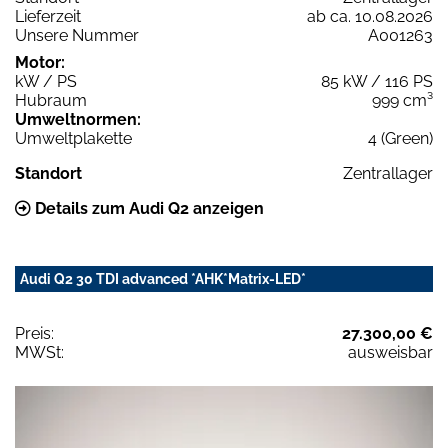
Lieferzeit
ab ca. 10.08.2026
Unsere Nummer
A001263
Motor:
kW / PS
85 kW / 116 PS
Hubraum
999 cm³
Umweltnormen:
Umweltplakette
4 (Green)
Standort
Zentrallager
Details zum Audi Q2 anzeigen
Audi Q2 30 TDI advanced *AHK*Matrix-LED*
Preis:
27.300,00 €
MWSt:
ausweisbar