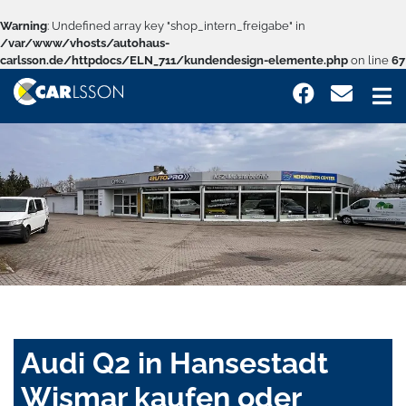
Warning
: Undefined array key "shop_intern_freigabe" in
/var/www/vhosts/autohaus-
carlsson.de/httpdocs/ELN_711/kundendesign-elemente.php
on line
67
Audi Q2 in Hansestadt
Wismar kaufen oder