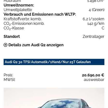
Hubraum
1.498 cm³
Umweltnormen:
Umweltplakette
4 (Green)
Verbrauch und Emissionen nach WLTP:
Kraftstoffverbr. komb.
6,2 l/100km
CO
-Emissionen komb.
142 g/km
2
CO
-Klasse
C
2
Standort
Zentrallager
Details zum Audi Q2 anzeigen
Audi Q2 30 TFSI Automatik/1Hand/Nur 25T Gelaufen
Preis:
20.690,00 €
MWSt:
ausweisbar