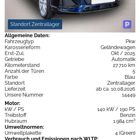
Standort Zentrallager
Allgemeine Daten:
Fahrzeugtyp
Pkw
Karosserieform
Geländewagen
Erst-Zul.
Okt / 2025
Getriebe
Automatik
Kilometerstand
27.710 km
Anzahl der Türen
5
Farbe
Blau
Standort
Zentrallager
Lieferzeit
ab ca. 10.08.2026
Unsere Nummer
14449
Motor:
kW / PS
140 kW / 190 PS
Treibstoff
Benzin
Hubraum
1.984 cm³
Umweltnormen:
Umweltplakette
4 (Green)
Verbrauch und Emissionen nach WLTP: