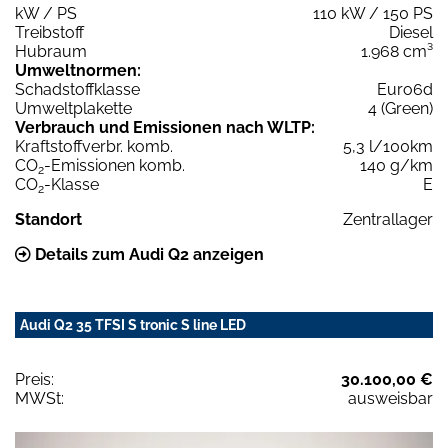
kW / PS
110 kW / 150 PS
Treibstoff
Diesel
Hubraum
1.968 cm³
Umweltnormen:
Schadstoffklasse
Euro6d
Umweltplakette
4 (Green)
Verbrauch und Emissionen nach WLTP:
Kraftstoffverbr. komb.
5,3 l/100km
CO
-Emissionen komb.
140 g/km
2
CO
-Klasse
E
2
Standort
Zentrallager
Details zum Audi Q2 anzeigen
Audi Q2 35 TFSI S tronic S line LED
Preis:
30.100,00 €
MWSt:
ausweisbar