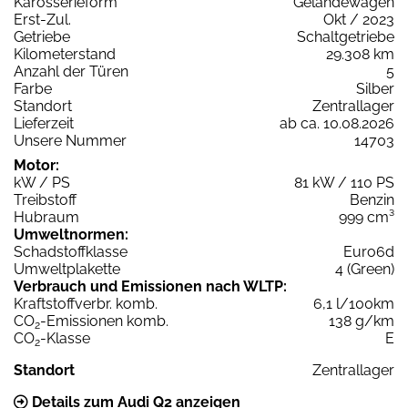
Karosserieform
Geländewagen
Erst-Zul.
Okt / 2023
Getriebe
Schaltgetriebe
Kilometerstand
29.308 km
Anzahl der Türen
5
Farbe
Silber
Standort
Zentrallager
Lieferzeit
ab ca. 10.08.2026
Unsere Nummer
14703
Motor:
kW / PS
81 kW / 110 PS
Treibstoff
Benzin
Hubraum
999 cm³
Umweltnormen:
Schadstoffklasse
Euro6d
Umweltplakette
4 (Green)
Verbrauch und Emissionen nach WLTP:
Kraftstoffverbr. komb.
6,1 l/100km
CO
-Emissionen komb.
138 g/km
2
CO
-Klasse
E
2
Standort
Zentrallager
Details zum Audi Q2 anzeigen