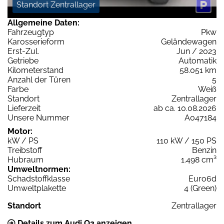
Standort Zentrallager
Allgemeine Daten:
Fahrzeugtyp
Pkw
Karosserieform
Geländewagen
Erst-Zul.
Jun / 2023
Getriebe
Automatik
Kilometerstand
58.051 km
Anzahl der Türen
5
Farbe
Weiß
Standort
Zentrallager
Lieferzeit
ab ca. 10.08.2026
Unsere Nummer
A047184
Motor:
kW / PS
110 kW / 150 PS
Treibstoff
Benzin
Hubraum
1.498 cm³
Umweltnormen:
Schadstoffklasse
Euro6d
Umweltplakette
4 (Green)
Standort
Zentrallager
Details zum Audi Q2 anzeigen