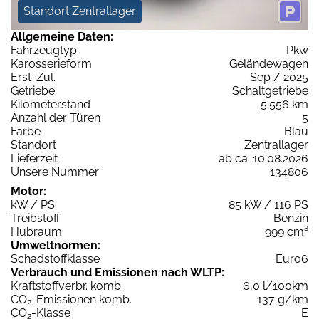
Standort Zentrallager
Allgemeine Daten:
Fahrzeugtyp
Pkw
Karosserieform
Geländewagen
Erst-Zul.
Sep / 2025
Getriebe
Schaltgetriebe
Kilometerstand
5.556 km
Anzahl der Türen
5
Farbe
Blau
Standort
Zentrallager
Lieferzeit
ab ca. 10.08.2026
Unsere Nummer
134806
Motor:
kW / PS
85 kW / 116 PS
Treibstoff
Benzin
Hubraum
999 cm³
Umweltnormen:
Schadstoffklasse
Euro6
Verbrauch und Emissionen nach WLTP:
Kraftstoffverbr. komb.
6,0 l/100km
CO
-Emissionen komb.
137 g/km
2
CO
-Klasse
E
2