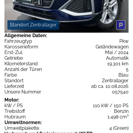
Standort Zentrallager
Allgemeine Daten:
Fahrzeugtyp
Pkw
Karosserieform
Geländewagen
Erst-Zul.
Mai / 2024
Getriebe
Automatik
Kilometerstand
19.301 km
Anzahl der Türen
5
Farbe
Blau
Standort
Zentrallager
Lieferzeit
ab ca. 10.08.2026
Unsere Nummer
057540
Motor:
kW / PS
110 kW / 150 PS
Treibstoff
Benzin
Hubraum
1.498 cm³
Umweltnormen:
Umweltplakette
4 (Green)