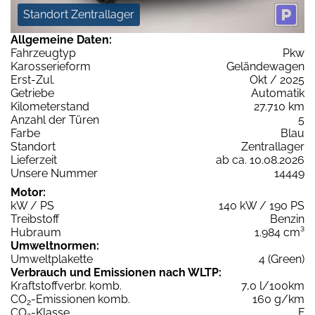
Standort Zentrallager
Allgemeine Daten:
Fahrzeugtyp
Pkw
Karosserieform
Geländewagen
Erst-Zul.
Okt / 2025
Getriebe
Automatik
Kilometerstand
27.710 km
Anzahl der Türen
5
Farbe
Blau
Standort
Zentrallager
Lieferzeit
ab ca. 10.08.2026
Unsere Nummer
14449
Motor:
kW / PS
140 kW / 190 PS
Treibstoff
Benzin
Hubraum
1.984 cm³
Umweltnormen:
Umweltplakette
4 (Green)
Verbrauch und Emissionen nach WLTP:
Kraftstoffverbr. komb.
7,0 l/100km
CO
-Emissionen komb.
160 g/km
2
CO
-Klasse
F