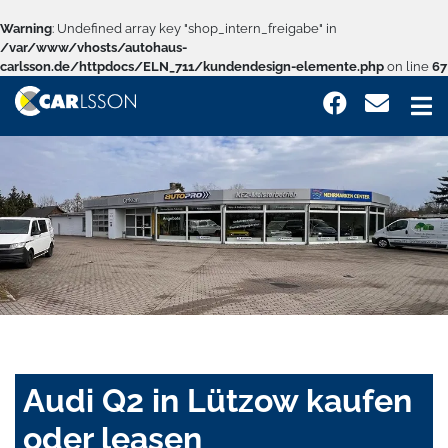
Warning
: Undefined array key "shop_intern_freigabe" in
/var/www/vhosts/autohaus-
carlsson.de/httpdocs/ELN_711/kundendesign-elemente.php
on line
67
Audi Q2 in Lützow kaufen
oder leasen