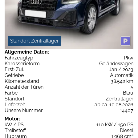
Standort Zentrallager
Allgemeine Daten:
Fahrzeugtyp
Pkw
Karosserieform
Geländewagen
Erst-Zul.
Jan / 2023
Getriebe
Automatik
Kilometerstand
38.542 km
Anzahl der Türen
5
Farbe
Blau
Standort
Zentrallager
Lieferzeit
ab ca. 10.08.2026
Unsere Nummer
14407
Motor:
kW / PS
110 kW / 150 PS
Treibstoff
Diesel
Hubraum
1.968 cm³