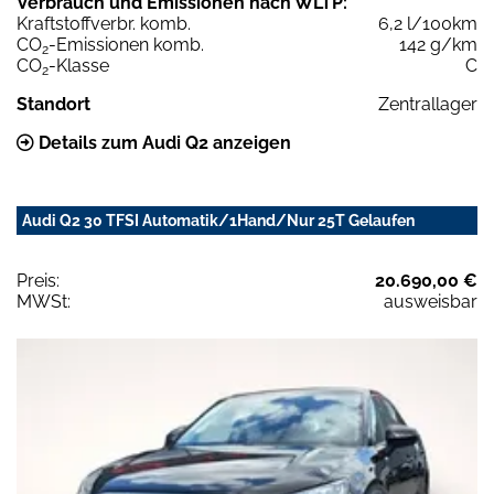
Verbrauch und Emissionen nach WLTP:
Kraftstoffverbr. komb.
6,2 l/100km
CO
-Emissionen komb.
142 g/km
2
CO
-Klasse
C
2
Standort
Zentrallager
Details zum Audi Q2 anzeigen
Audi Q2 30 TFSI Automatik/1Hand/Nur 25T Gelaufen
Preis:
20.690,00 €
MWSt:
ausweisbar