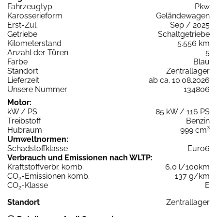
Fahrzeugtyp
Pkw
Karosserieform
Geländewagen
Erst-Zul.
Sep / 2025
Getriebe
Schaltgetriebe
Kilometerstand
5.556 km
Anzahl der Türen
5
Farbe
Blau
Standort
Zentrallager
Lieferzeit
ab ca. 10.08.2026
Unsere Nummer
134806
Motor:
kW / PS
85 kW / 116 PS
Treibstoff
Benzin
Hubraum
999 cm³
Umweltnormen:
Schadstoffklasse
Euro6
Verbrauch und Emissionen nach WLTP:
Kraftstoffverbr. komb.
6,0 l/100km
CO
-Emissionen komb.
137 g/km
2
CO
-Klasse
E
2
Standort
Zentrallager