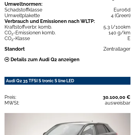
Umweltnormen:
Schadstoffklasse
Euro6d
Umweltplakette
4 (Green)
Verbrauch und Emissionen nach WLTP:
Kraftstoffverbr. komb.
5,3 l/100km
CO
-Emissionen komb.
140 g/km
2
CO
-Klasse
E
2
Standort
Zentrallager
Details zum Audi Q2 anzeigen
Audi Q2 35 TFSI S tronic S line LED
Preis:
30.100,00 €
MWSt:
ausweisbar