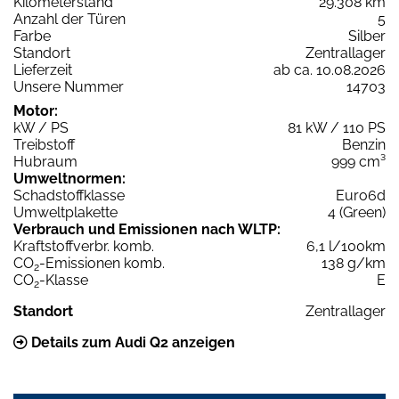
Kilometerstand
29.308 km
Anzahl der Türen
5
Farbe
Silber
Standort
Zentrallager
Lieferzeit
ab ca. 10.08.2026
Unsere Nummer
14703
Motor:
kW / PS
81 kW / 110 PS
Treibstoff
Benzin
Hubraum
999 cm³
Umweltnormen:
Schadstoffklasse
Euro6d
Umweltplakette
4 (Green)
Verbrauch und Emissionen nach WLTP:
Kraftstoffverbr. komb.
6,1 l/100km
CO
-Emissionen komb.
138 g/km
2
CO
-Klasse
E
2
Standort
Zentrallager
Details zum Audi Q2 anzeigen