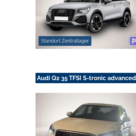
Standort Zentrallager
Audi Q2 35 TFSI S-tronic advanced