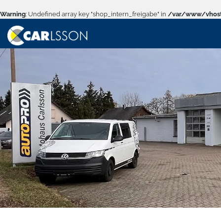
Warning
: Undefined array key "shop_intern_freigabe" in
/var/www/vhost