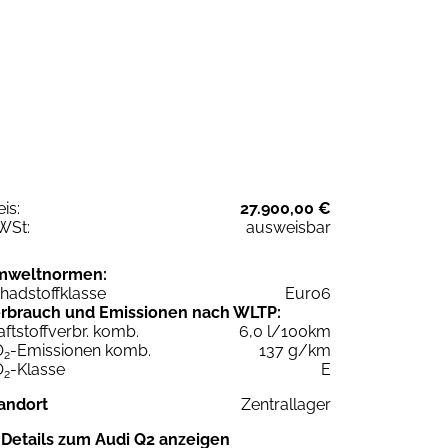
eis:
27.900,00 €
WSt:
ausweisbar
mweltnormen:
hadstoffklasse
Euro6
rbrauch und Emissionen nach WLTP:
aftstoffverbr. komb.
6,0 l/100km
O
-Emissionen komb.
137 g/km
2
O
-Klasse
E
2
andort
Zentrallager
Details zum Audi Q2 anzeigen