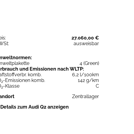
eis:
27.060,00 €
WSt:
ausweisbar
mweltnormen:
weltplakette
4 (Green)
rbrauch und Emissionen nach WLTP:
aftstoffverbr. komb.
6,2 l/100km
O
-Emissionen komb.
142 g/km
2
O
-Klasse
C
2
andort
Zentrallager
Details zum Audi Q2 anzeigen