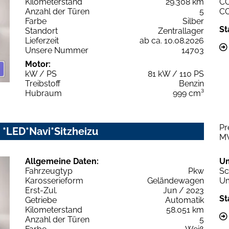
Kilometerstand
29.308 km
C
Anzahl der Türen
5
C
Farbe
Silber
St
Standort
Zentrallager
Lieferzeit
ab ca. 10.08.2026
Unsere Nummer
14703
Motor:
kW / PS
81 kW / 110 PS
Treibstoff
Benzin
Hubraum
999 cm³
Pr
 *LED*Navi*Sitzheizu
M
Allgemeine Daten:
U
Fahrzeugtyp
Pkw
Sc
Karosserieform
Geländewagen
Um
Erst-Zul.
Jun / 2023
St
Getriebe
Automatik
Kilometerstand
58.051 km
Anzahl der Türen
5