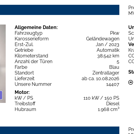
Pr
M
Allgemeine Daten:
U
Fahrzeugtyp
Pkw
Sc
Karosserieform
Geländewagen
Um
Erst-Zul.
Jan / 2023
Ve
Getriebe
Automatik
Kr
Kilometerstand
38.542 km
C
Anzahl der Türen
5
C
Farbe
Blau
St
Standort
Zentrallager
Lieferzeit
ab ca. 10.08.2026
Unsere Nummer
14407
Motor:
kW / PS
110 kW / 150 PS
Treibstoff
Diesel
Hubraum
1.968 cm³
Pr