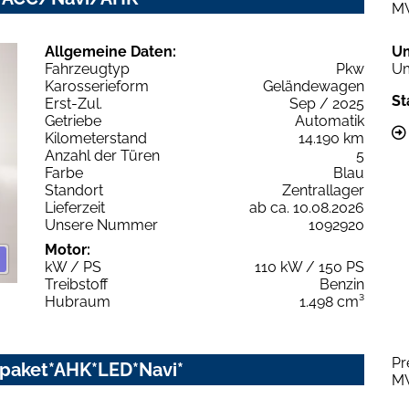
M
Allgemeine Daten:
U
Fahrzeugtyp
Pkw
Um
Karosserieform
Geländewagen
St
Erst-Zul.
Sep / 2025
Getriebe
Automatik
Kilometerstand
14.190 km
Anzahl der Türen
5
Farbe
Blau
Standort
Zentrallager
Lieferzeit
ab ca. 10.08.2026
Unsere Nummer
1092920
Motor:
kW / PS
110 kW / 150 PS
Treibstoff
Benzin
Hubraum
1.498 cm³
Pr
zpaket*AHK*LED*Navi*
M