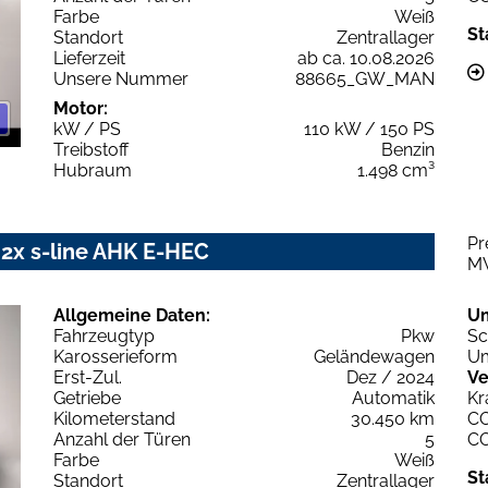
Farbe
Weiß
St
Standort
Zentrallager
Lieferzeit
ab ca. 10.08.2026
Unsere Nummer
88665_GW_MAN
Motor:
kW / PS
110 kW / 150 PS
Treibstoff
Benzin
Hubraum
1.498 cm³
Pr
 2x s-line AHK E-HEC
M
Allgemeine Daten:
U
Fahrzeugtyp
Pkw
Sc
Karosserieform
Geländewagen
Um
Erst-Zul.
Dez / 2024
Ve
Getriebe
Automatik
Kr
Kilometerstand
30.450 km
C
Anzahl der Türen
5
C
Farbe
Weiß
St
Standort
Zentrallager