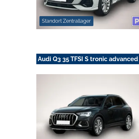
Standort Zentrallager
Audi Q3 35 TFSI S tronic advanc