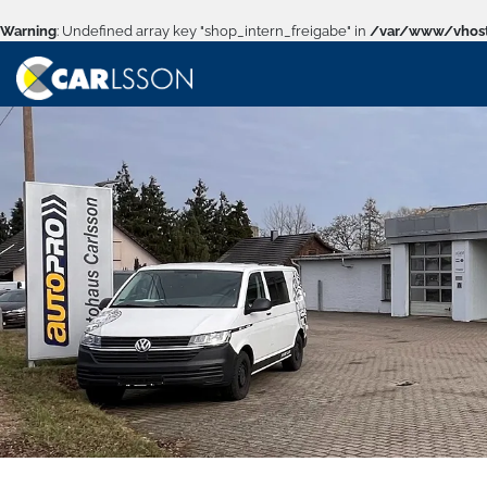
Warning
: Undefined array key "shop_intern_freigabe" in
/var/www/vhost