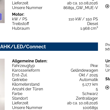
Lieferzeit
ab ca. 10.08.2026
Unsere Nummer
86891_GW_MUE-V
Motor:
kW / PS
110 kW / 150 PS
Treibstoff
Diesel
Hubraum
1.968 cm³
Pr
ed AHK/LED/Connect
M
Allgemeine Daten:
U
Fahrzeugtyp
Pkw
Sc
Karosserieform
Geländewagen
Um
Erst-Zul.
Okt / 2025
St
Getriebe
Automatik
Kilometerstand
5.177 km
Anzahl der Türen
5
Farbe
Schwarz
Standort
Zentrallager
Lieferzeit
ab ca. 10.08.2026
Unsere Nummer
1006891