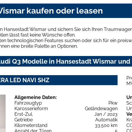
Wismar kaufen oder leasen
in Hansestadt Wismar und sichern Sie sich Ihren Traumwagen
len lässt fast keine Wünsche offen.
en technologischen Features suchen oder sich für ein preiswe
hnen eine breite Palette an Optionen.
udi Q3 Modelle in Hansestadt Wismar und f
Pr
MERA LED NAVI SHZ
M
Allgemeine Daten:
U
Fahrzeugtyp
Pkw
Sc
Karosserieform
Geländewagen
Um
Erst-Zul.
Jan / 2023
Ve
Getriebe
Automatik
Kr
Kilometerstand
33.500 km
C
Anzahl der Türen
5
C