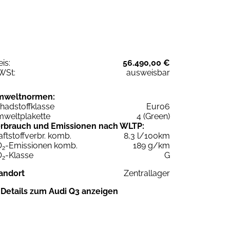
eis:
56.490,00 €
WSt:
ausweisbar
mweltnormen:
hadstoffklasse
Euro6
weltplakette
4 (Green)
rbrauch und Emissionen nach WLTP:
aftstoffverbr. komb.
8,3 l/100km
O
-Emissionen komb.
189 g/km
2
O
-Klasse
G
2
andort
Zentrallager
Details zum Audi Q3 anzeigen