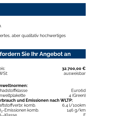
.
rtes, aber qualitativ hochwertiges
ordern Sie Ihr Angebot an
eis:
32.700,00 €
WSt:
ausweisbar
mweltnormen:
hadstoffklasse
Euro6d
weltplakette
4 (Green)
rbrauch und Emissionen nach WLTP:
aftstoffverbr. komb.
6,4 l/100km
O
-Emissionen komb.
146 g/km
2
O
-Klasse
F