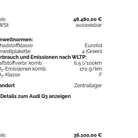
eis:
48.480,00 €
WSt:
ausweisbar
mweltnormen:
hadstoffklasse
Euro6d
weltplakette
4 (Green)
rbrauch und Emissionen nach WLTP:
aftstoffverbr. komb.
6,5 l/100km
O
-Emissionen komb.
170 g/km
2
O
-Klasse
F
2
andort
Zentrallager
Details zum Audi Q3 anzeigen
eis:
36.100,00 €