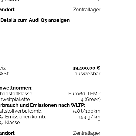
2
andort
Zentrallager
Details zum Audi Q3 anzeigen
eis:
39.400,00 €
WSt:
ausweisbar
mweltnormen:
hadstoffklasse
Euro6d-TEMP
weltplakette
4 (Green)
rbrauch und Emissionen nach WLTP:
aftstoffverbr. komb.
5,8 l/100km
O
-Emissionen komb.
153 g/km
2
O
-Klasse
E
2
andort
Zentrallager