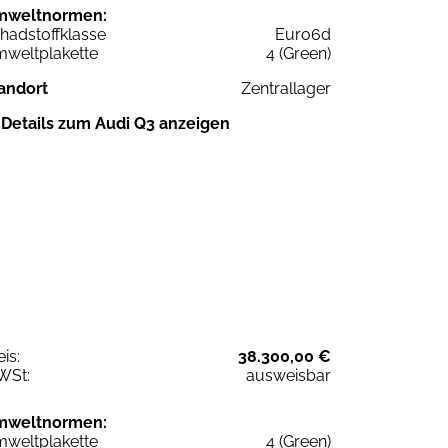
mweltnormen:
hadstoffklasse
Euro6d
weltplakette
4 (Green)
andort
Zentrallager
Details zum Audi Q3 anzeigen
eis:
38.300,00 €
WSt:
ausweisbar
mweltnormen:
weltplakette
4 (Green)