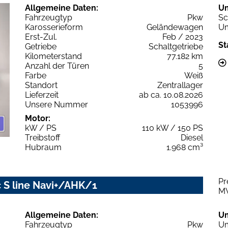
Allgemeine Daten:
U
Fahrzeugtyp
Pkw
Sc
Karosserieform
Geländewagen
Um
Erst-Zul.
Feb / 2023
St
Getriebe
Schaltgetriebe
Kilometerstand
77.182 km
Anzahl der Türen
5
Farbe
Weiß
Standort
Zentrallager
Lieferzeit
ab ca. 10.08.2026
Unsere Nummer
1053996
Motor:
kW / PS
110 kW / 150 PS
Treibstoff
Diesel
Hubraum
1.968 cm³
Pr
c S line Navi+/AHK/1
M
Allgemeine Daten:
U
Fahrzeugtyp
Pkw
Um