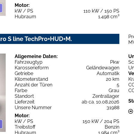
Motor:
kW / PS
110 kW / 150 PS
Hubraum
1.498 cm³
Pr
ro S line TechPro+HUD+M.
M
Allgemeine Daten:
U
Fahrzeugtyp
Pkw
Sc
Karosserieform
Geländewagen
Um
Getriebe
Automatik
Ve
Kilometerstand
20 km
Kr
Anzahl der Türen
5
C
Farbe
Grau
C
Standort
Zentrallager
St
Lieferzeit
ab ca. 10.08.2026
Unsere Nummer
31988
Motor:
kW / PS
150 kW / 204 PS
Treibstoff
Benzin
Hubraum
1.984 cm³