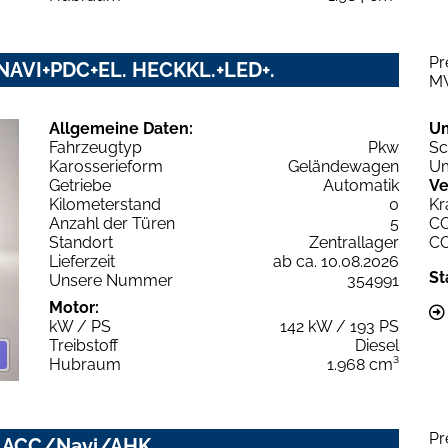
Pr
NAVI+PDC+EL. HECKKL.+LED+.
M
Allgemeine Daten:
U
Fahrzeugtyp
Pkw
Sc
Karosserieform
Geländewagen
Um
Getriebe
Automatik
Ve
Kilometerstand
0
Kr
Anzahl der Türen
5
C
Standort
Zentrallager
C
Lieferzeit
ab ca. 10.08.2026
St
Unsere Nummer
354991
Motor:
kW / PS
142 kW / 193 PS
Treibstoff
Diesel
Hubraum
1.968 cm³
Pr
ed ACC/Navi/AHK