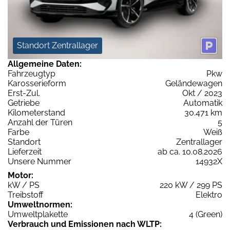
Standort Zentrallager
Allgemeine Daten:
Fahrzeugtyp
Pkw
Karosserieform
Geländewagen
Erst-Zul.
Okt / 2023
Getriebe
Automatik
Kilometerstand
30.471 km
Anzahl der Türen
5
Farbe
Weiß
Standort
Zentrallager
Lieferzeit
ab ca. 10.08.2026
Unsere Nummer
14932X
Motor:
kW / PS
220 kW / 299 PS
Treibstoff
Elektro
Umweltnormen:
Umweltplakette
4 (Green)
Verbrauch und Emissionen nach WLTP: