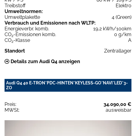
Treibstoff
Elektro
Umweltnormen:
Umweltplakette
4 (Green)
Verbrauch und Emissionen nach WLTP:
Energieverbr. komb.
19,2 kWh/100km
CO
-Emissionen komb.
0 g/km
2
CO
-Klasse
A
2
Standort
Zentrallager
Details zum Audi Q4 anzeigen
Audi Q4 40 E-TRON*PDC-HINTEN*KEYLESS-GO*NAVI*LED*3-
ZO
Preis:
34.090,00 €
MWSt:
ausweisbar