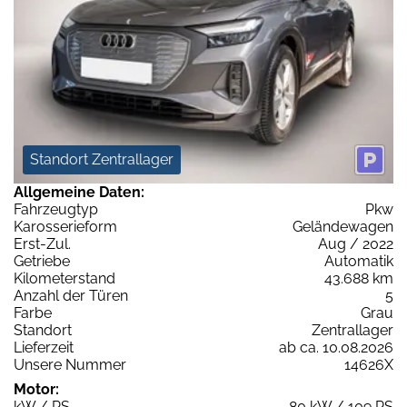
Standort Zentrallager
Allgemeine Daten:
Fahrzeugtyp
Pkw
Karosserieform
Geländewagen
Erst-Zul.
Aug / 2022
Getriebe
Automatik
Kilometerstand
43.688 km
Anzahl der Türen
5
Farbe
Grau
Standort
Zentrallager
Lieferzeit
ab ca. 10.08.2026
Unsere Nummer
14626X
Motor:
kW / PS
80 kW / 109 PS