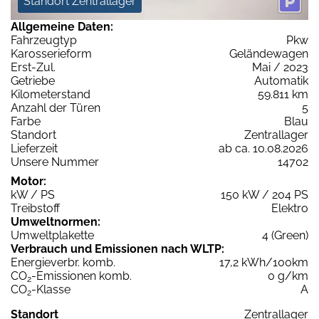
Standort Zentrallager
Allgemeine Daten:
Fahrzeugtyp
Pkw
Karosserieform
Geländewagen
Erst-Zul.
Mai / 2023
Getriebe
Automatik
Kilometerstand
59.811 km
Anzahl der Türen
5
Farbe
Blau
Standort
Zentrallager
Lieferzeit
ab ca. 10.08.2026
Unsere Nummer
14702
Motor:
kW / PS
150 kW / 204 PS
Treibstoff
Elektro
Umweltnormen:
Umweltplakette
4 (Green)
Verbrauch und Emissionen nach WLTP:
Energieverbr. komb.
17,2 kWh/100km
CO
-Emissionen komb.
0 g/km
2
CO
-Klasse
A
2
Standort
Zentrallager