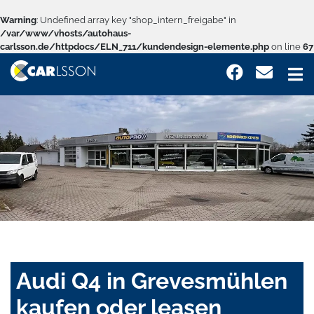
Warning
: Undefined array key "shop_intern_freigabe" in
/var/www/vhosts/autohaus-
carlsson.de/httpdocs/ELN_711/kundendesign-elemente.php
on line
67
Audi Q4 in Grevesmühlen
kaufen oder leasen