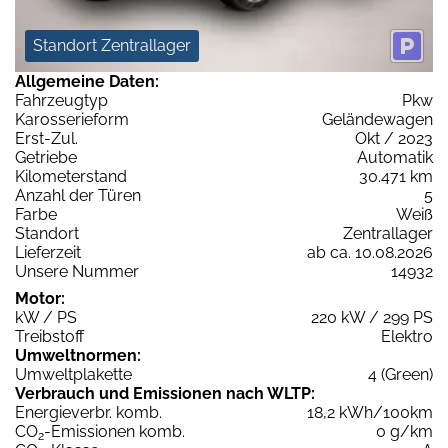
Standort Zentrallager
Allgemeine Daten:
Fahrzeugtyp
Pkw
Karosserieform
Geländewagen
Erst-Zul.
Okt / 2023
Getriebe
Automatik
Kilometerstand
30.471 km
Anzahl der Türen
5
Farbe
Weiß
Standort
Zentrallager
Lieferzeit
ab ca. 10.08.2026
Unsere Nummer
14932
Motor:
kW / PS
220 kW / 299 PS
Treibstoff
Elektro
Umweltnormen:
Umweltplakette
4 (Green)
Verbrauch und Emissionen nach WLTP:
Energieverbr. komb.
18,2 kWh/100km
CO
-Emissionen komb.
0 g/km
2