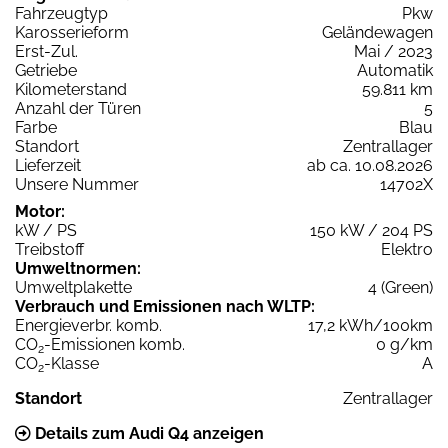
Fahrzeugtyp
Pkw
Karosserieform
Geländewagen
Erst-Zul.
Mai / 2023
Getriebe
Automatik
Kilometerstand
59.811 km
Anzahl der Türen
5
Farbe
Blau
Standort
Zentrallager
Lieferzeit
ab ca. 10.08.2026
Unsere Nummer
14702X
Motor:
kW / PS
150 kW / 204 PS
Treibstoff
Elektro
Umweltnormen:
Umweltplakette
4 (Green)
Verbrauch und Emissionen nach WLTP:
Energieverbr. komb.
17,2 kWh/100km
CO
-Emissionen komb.
0 g/km
2
CO
-Klasse
A
2
Standort
Zentrallager
Details zum Audi Q4 anzeigen