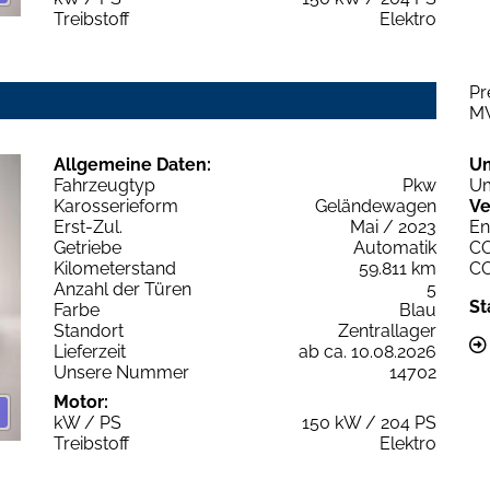
Treibstoff
Elektro
Pr
M
Allgemeine Daten:
U
Fahrzeugtyp
Pkw
Um
Karosserieform
Geländewagen
Ve
Erst-Zul.
Mai / 2023
En
Getriebe
Automatik
C
Kilometerstand
59.811 km
C
Anzahl der Türen
5
St
Farbe
Blau
Standort
Zentrallager
Lieferzeit
ab ca. 10.08.2026
Unsere Nummer
14702
Motor:
kW / PS
150 kW / 204 PS
Treibstoff
Elektro