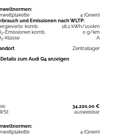
mweltnormen:
weltplakette
4 (Green)
rbrauch und Emissionen nach WLTP:
ergieverbr. komb.
18,2 kWh/100km
O
-Emissionen komb.
0 g/km
2
O
-Klasse
A
2
andort
Zentrallager
Details zum Audi Q4 anzeigen
eis:
34.220,00 €
WSt:
ausweisbar
mweltnormen:
weltplakette
4 (Green)