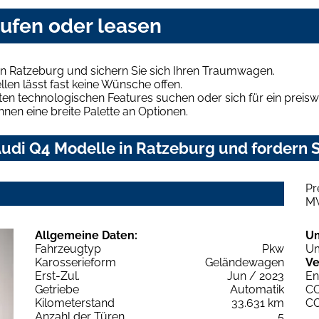
aufen oder leasen
in Ratzeburg und sichern Sie sich Ihren Traumwagen.
len lässt fast keine Wünsche offen.
en technologischen Features suchen oder sich für ein preiswe
hnen eine breite Palette an Optionen.
udi Q4 Modelle in Ratzeburg und fordern S
Pr
M
Allgemeine Daten:
U
Fahrzeugtyp
Pkw
Um
Karosserieform
Geländewagen
Ve
Erst-Zul.
Jun / 2023
En
Getriebe
Automatik
C
Kilometerstand
33.631 km
C
Anzahl der Türen
5