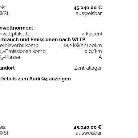
eis:
45.040,00 €
WSt:
ausweisbar
mweltnormen:
weltplakette
4 (Green)
rbrauch und Emissionen nach WLTP:
ergieverbr. komb.
18,2 kWh/100km
O
-Emissionen komb.
0 g/km
2
O
-Klasse
A
2
andort
Zentrallager
Details zum Audi Q4 anzeigen
eis:
45.040,00 €
WSt:
ausweisbar