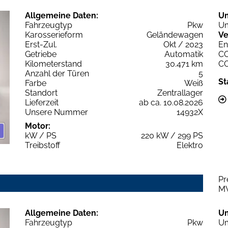
Allgemeine Daten:
U
Fahrzeugtyp
Pkw
Um
Karosserieform
Geländewagen
Ve
Erst-Zul.
Okt / 2023
En
Getriebe
Automatik
C
Kilometerstand
30.471 km
C
Anzahl der Türen
5
St
Farbe
Weiß
Standort
Zentrallager
Lieferzeit
ab ca. 10.08.2026
Unsere Nummer
14932X
Motor:
kW / PS
220 kW / 299 PS
Treibstoff
Elektro
Pr
M
Allgemeine Daten:
U
Fahrzeugtyp
Pkw
Um