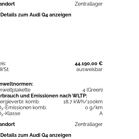
andort
Zentrallager
Details zum Audi Q4 anzeigen
eis:
44.190,00 €
WSt:
ausweisbar
mweltnormen:
weltplakette
4 (Green)
rbrauch und Emissionen nach WLTP:
ergieverbr. komb.
18,7 kWh/100km
O
-Emissionen komb.
0 g/km
2
O
-Klasse
A
2
andort
Zentrallager
Details zum Audi Q4 anzeigen