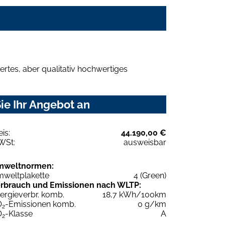
rtes, aber qualitativ hochwertiges
ie Ihr Angebot an
eis:
44.190,00 €
WSt:
ausweisbar
mweltnormen:
weltplakette
4 (Green)
rbrauch und Emissionen nach WLTP:
ergieverbr. komb.
18,7 kWh/100km
O
-Emissionen komb.
0 g/km
2
O
-Klasse
A
2