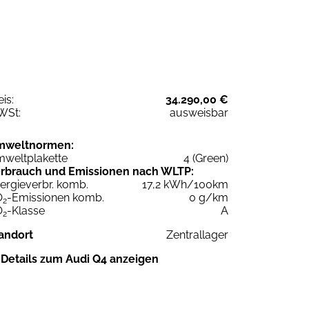
eis:
34.290,00 €
WSt:
ausweisbar
mweltnormen:
weltplakette
4 (Green)
rbrauch und Emissionen nach WLTP:
ergieverbr. komb.
17,2 kWh/100km
O
-Emissionen komb.
0 g/km
2
O
-Klasse
A
2
andort
Zentrallager
Details zum Audi Q4 anzeigen