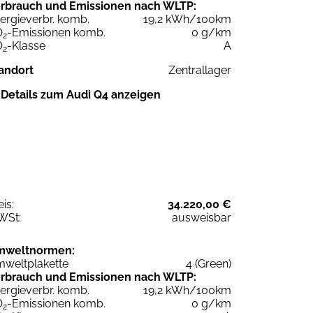
rbrauch und Emissionen nach WLTP:
ergieverbr. komb.
19,2 kWh/100km
O
-Emissionen komb.
0 g/km
2
O
-Klasse
A
2
andort
Zentrallager
Details zum Audi Q4 anzeigen
eis:
34.220,00 €
WSt:
ausweisbar
mweltnormen:
weltplakette
4 (Green)
rbrauch und Emissionen nach WLTP:
ergieverbr. komb.
19,2 kWh/100km
O
-Emissionen komb.
0 g/km
2