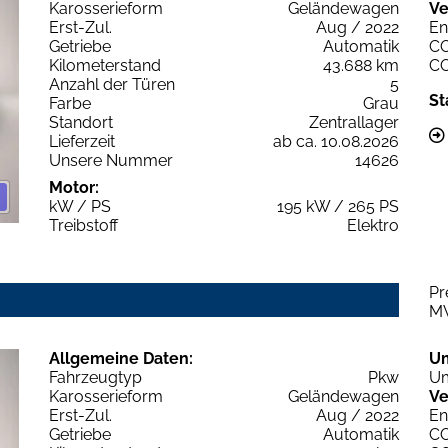
Karosserieform
Geländewagen
Ve
Erst-Zul.
Aug / 2022
En
Getriebe
Automatik
C
Kilometerstand
43.688 km
C
Anzahl der Türen
5
St
Farbe
Grau
Standort
Zentrallager
Lieferzeit
ab ca. 10.08.2026
Unsere Nummer
14626
Motor:
kW / PS
195 kW / 265 PS
Treibstoff
Elektro
Pr
M
Allgemeine Daten:
U
Fahrzeugtyp
Pkw
Um
Karosserieform
Geländewagen
Ve
Erst-Zul.
Aug / 2022
En
Getriebe
Automatik
C