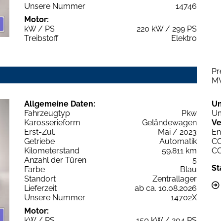
Unsere Nummer
14746
Motor:
kW / PS
220 kW / 299 PS
Treibstoff
Elektro
Pr
M
Allgemeine Daten:
U
Fahrzeugtyp
Pkw
Um
Karosserieform
Geländewagen
Ve
Erst-Zul.
Mai / 2023
En
Getriebe
Automatik
C
Kilometerstand
59.811 km
C
Anzahl der Türen
5
St
Farbe
Blau
Standort
Zentrallager
Lieferzeit
ab ca. 10.08.2026
Unsere Nummer
14702X
Motor:
kW / PS
150 kW / 204 PS