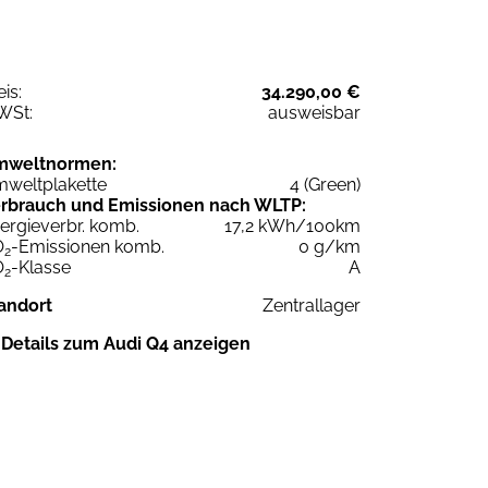
eis:
34.290,00 €
WSt:
ausweisbar
mweltnormen:
weltplakette
4 (Green)
rbrauch und Emissionen nach WLTP:
ergieverbr. komb.
17,2 kWh/100km
O
-Emissionen komb.
0 g/km
2
O
-Klasse
A
2
andort
Zentrallager
Details zum Audi Q4 anzeigen