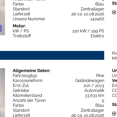
St
Farbe
Blau
Standort
Zentrallager
Lieferzeit
ab ca. 10.08.2026
Unsere Nummer
14746X
Motor:
kW / PS
220 kW / 299 PS
Treibstoff
Elektro
Pr
M
Allgemeine Daten:
U
Fahrzeugtyp
Pkw
Um
Karosserieform
Geländewagen
Ve
Erst-Zul.
Jun / 2023
En
Getriebe
Automatik
C
Kilometerstand
33.631 km
C
Anzahl der Türen
5
St
Farbe
Blau
Standort
Zentrallager
Lieferzeit
ab ca. 10.08.2026