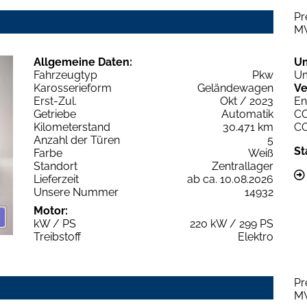
Pr
M
Allgemeine Daten:
U
Fahrzeugtyp
Pkw
Um
Karosserieform
Geländewagen
Ve
Erst-Zul.
Okt / 2023
En
Getriebe
Automatik
C
Kilometerstand
30.471 km
C
Anzahl der Türen
5
St
Farbe
Weiß
Standort
Zentrallager
Lieferzeit
ab ca. 10.08.2026
Unsere Nummer
14932
Motor:
kW / PS
220 kW / 299 PS
Treibstoff
Elektro
Pr
M