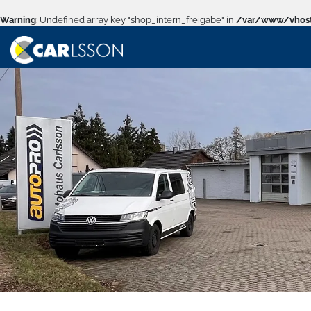
Warning
: Undefined array key "shop_intern_freigabe" in
/var/www/vhost