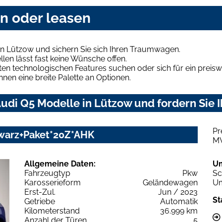
en oder leasen
in Lützow und sichern Sie sich Ihren Traumwagen.
len lässt fast keine Wünsche offen.
en technologischen Features suchen oder sich für ein preiswe
hnen eine breite Palette an Optionen.
udi Q5 Modelle in Lützow und fordern Sie 
Pr
chwarz+Paket*20Z*AHK
M
Allgemeine Daten:
U
Fahrzeugtyp
Pkw
Sc
Karosserieform
Geländewagen
Um
Erst-Zul.
Jun / 2023
St
Getriebe
Automatik
Kilometerstand
36.999 km
Anzahl der Türen
5