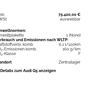
eis:
75.420,00 €
WSt:
ausweisbar
mweltnormen:
weltplakette
1 (None)
rbrauch und Emissionen nach WLTP:
aftstoffverbr. komb.
6,1 l/100km
O
-Emissionen komb.
160 g/km
2
O
-Klasse
F
2
andort
Zentrallager
Details zum Audi Q5 anzeigen