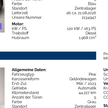
Farbe
Blau
Standort
Zentrallager
Lieferzeit
ab ca. 21.08.2026
Unsere Nummer
2134947
Motor:
kW / PS
120 kW / 163 PS
Treibstoff
Diesel
Hubraum
1.968 cm³
Pr
M
Allgemeine Daten:
U
Fahrzeugtyp
Pkw
Sc
Karosserieform
Geländewagen
Um
Erst-Zul.
Mär / 2023
Ve
Getriebe
Automatik
Kr
Kilometerstand
44.227 km
C
Anzahl der Türen
5
C
Farbe
Grau
St
Standort
Zentrallager