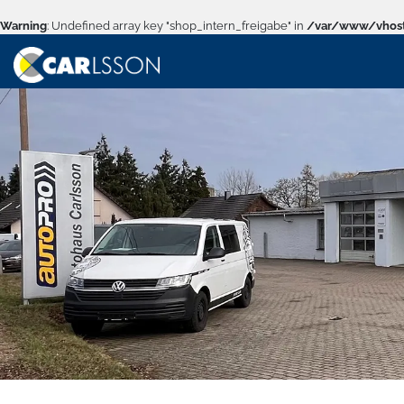
Warning
: Undefined array key "shop_intern_freigabe" in
/var/www/vhost