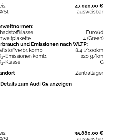
eis:
47.020,00 €
WSt:
ausweisbar
mweltnormen:
hadstoffklasse
Euro6d
weltplakette
4 (Green)
rbrauch und Emissionen nach WLTP:
aftstoffverbr. komb.
8,4 l/100km
O
-Emissionen komb.
220 g/km
2
O
-Klasse
G
2
andort
Zentrallager
Details zum Audi Q5 anzeigen
eis:
35.880,00 €
WSt:
ausweisbar