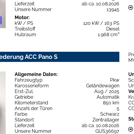
Lieferzeit
ab ca. 10.08.2026
Unsere Nummer
13945
Motor:
kW / PS
120 kW / 163 PS
Treibstoff
Diesel
Hubraum
1.968 cm³
Pr
tfederung ACC Pano S
M
Allgemeine Daten:
U
Fahrzeugtyp
Pkw
Sc
Karosserieform
Geländewagen
Um
Erst-Zul.
Aug / 2025
Ve
Getriebe
Automatik
Kr
Kilometerstand
850 km
C
Anzahl der Türen
5
C
Farbe
Schwarz
St
Standort
Zentrallager
Lieferzeit
ab ca. 10.08.2026
Unsere Nummer
GUS36697