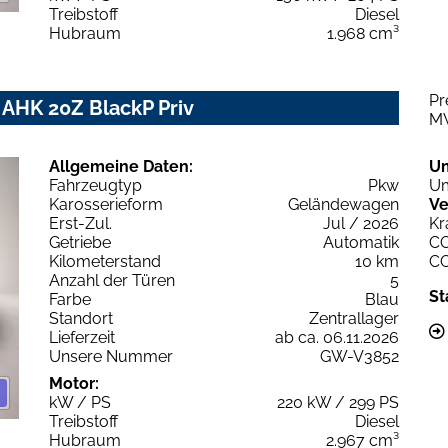
Treibstoff
Diesel
Hubraum
1.968 cm³
Pr
 AHK 20Z BlackP Priv
M
Allgemeine Daten:
U
Fahrzeugtyp
Pkw
Um
Karosserieform
Geländewagen
Ve
Erst-Zul.
Jul / 2026
Kr
Getriebe
Automatik
C
Kilometerstand
10 km
C
Anzahl der Türen
5
St
Farbe
Blau
Standort
Zentrallager
Lieferzeit
ab ca. 06.11.2026
Unsere Nummer
GW-V3852
Motor:
kW / PS
220 kW / 299 PS
Treibstoff
Diesel
Hubraum
2.967 cm³