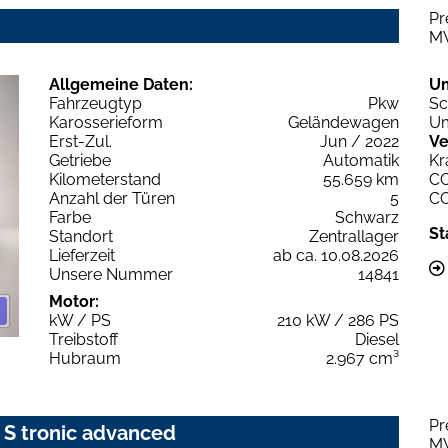
Pr
M
Allgemeine Daten:
U
Fahrzeugtyp
Pkw
Sc
Karosserieform
Geländewagen
Um
Erst-Zul.
Jun / 2022
Ve
Getriebe
Automatik
Kr
Kilometerstand
55.659 km
C
Anzahl der Türen
5
C
Farbe
Schwarz
St
Standort
Zentrallager
Lieferzeit
ab ca. 10.08.2026
Unsere Nummer
14841
Motor:
kW / PS
210 kW / 286 PS
Treibstoff
Diesel
Hubraum
2.967 cm³
Pr
0 S tronic advanced
M