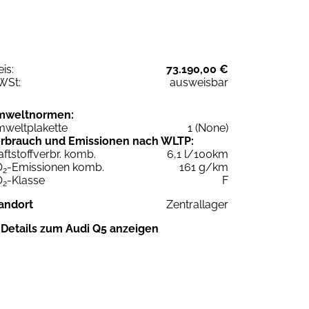
eis:
73.190,00 €
WSt:
ausweisbar
mweltnormen:
weltplakette
1 (None)
rbrauch und Emissionen nach WLTP:
aftstoffverbr. komb.
6,1 l/100km
O
-Emissionen komb.
161 g/km
2
O
-Klasse
F
2
andort
Zentrallager
Details zum Audi Q5 anzeigen