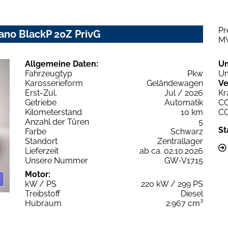
Pr
Pano BlackP 20Z PrivG
M
Allgemeine Daten:
U
Fahrzeugtyp
Pkw
Um
Karosserieform
Geländewagen
Ve
Erst-Zul.
Jul / 2026
Kr
Getriebe
Automatik
C
Kilometerstand
10 km
C
Anzahl der Türen
5
St
Farbe
Schwarz
Standort
Zentrallager
Lieferzeit
ab ca. 02.10.2026
Unsere Nummer
GW-V1715
Motor:
kW / PS
220 kW / 299 PS
Treibstoff
Diesel
Hubraum
2.967 cm³