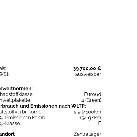
eis:
39.700,00 €
WSt:
ausweisbar
mweltnormen:
hadstoffklasse
Euro6d
weltplakette
4 (Green)
rbrauch und Emissionen nach WLTP:
aftstoffverbr. komb.
5,9 l/100km
O
-Emissionen komb.
154 g/km
2
O
-Klasse
E
2
andort
Zentrallager