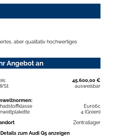
rtes, aber qualitativ hochwertiges
Ihr Angebot an
eis:
45.600,00 €
WSt:
ausweisbar
mweltnormen:
hadstoffklasse
Euro6c
weltplakette
4 (Green)
andort
Zentrallager
Details zum Audi Q5 anzeigen