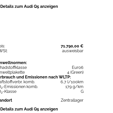
Details zum Audi Q5 anzeigen
eis:
71.790,00 €
WSt:
ausweisbar
mweltnormen:
hadstoffklasse
Euro6
weltplakette
4 (Green)
rbrauch und Emissionen nach WLTP:
aftstoffverbr. komb.
6,7 l/100km
O
-Emissionen komb.
179 g/km
2
O
-Klasse
G
2
andort
Zentrallager
Details zum Audi Q5 anzeigen