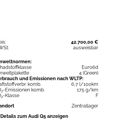
eis:
42.700,00 €
WSt:
ausweisbar
mweltnormen:
hadstoffklasse
Euro6d
weltplakette
4 (Green)
rbrauch und Emissionen nach WLTP:
aftstoffverbr. komb.
6,7 l/100km
O
-Emissionen komb.
175 g/km
2
O
-Klasse
F
2
andort
Zentrallager
Details zum Audi Q5 anzeigen