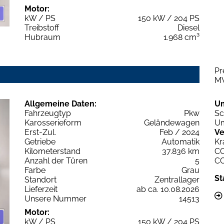
Motor:
kW / PS
150 kW / 204 PS
Treibstoff
Diesel
Hubraum
1.968 cm³
Pr
M
Allgemeine Daten:
U
Fahrzeugtyp
Pkw
Sc
Karosserieform
Geländewagen
Um
Erst-Zul.
Feb / 2024
Ve
Getriebe
Automatik
Kr
Kilometerstand
37.836 km
C
Anzahl der Türen
5
C
Farbe
Grau
St
Standort
Zentrallager
Lieferzeit
ab ca. 10.08.2026
Unsere Nummer
14513
Motor:
kW / PS
150 kW / 204 PS