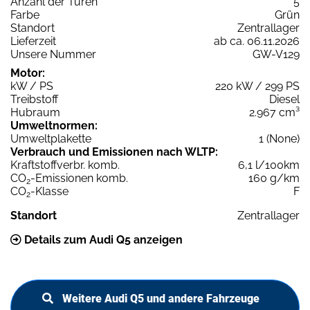
Anzahl der Türen
5
Farbe
Grün
Standort
Zentrallager
Lieferzeit
ab ca. 06.11.2026
Unsere Nummer
GW-V129
Motor:
kW / PS
220 kW / 299 PS
Treibstoff
Diesel
Hubraum
2.967 cm³
Umweltnormen:
Umweltplakette
1 (None)
Verbrauch und Emissionen nach WLTP:
Kraftstoffverbr. komb.
6,1 l/100km
CO
-Emissionen komb.
160 g/km
2
CO
-Klasse
F
2
Standort
Zentrallager
Details zum Audi Q5 anzeigen
Weitere Audi Q5 und andere Fahrzeuge