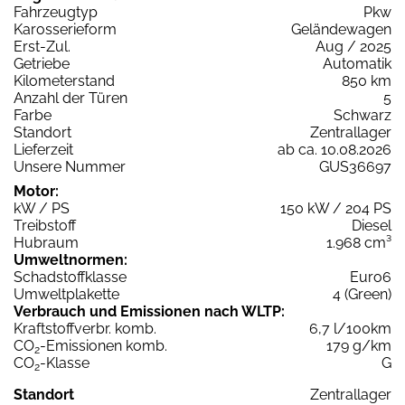
Fahrzeugtyp
Pkw
Karosserieform
Geländewagen
Erst-Zul.
Aug / 2025
Getriebe
Automatik
Kilometerstand
850 km
Anzahl der Türen
5
Farbe
Schwarz
Standort
Zentrallager
Lieferzeit
ab ca. 10.08.2026
Unsere Nummer
GUS36697
Motor:
kW / PS
150 kW / 204 PS
Treibstoff
Diesel
Hubraum
1.968 cm³
Umweltnormen:
Schadstoffklasse
Euro6
Umweltplakette
4 (Green)
Verbrauch und Emissionen nach WLTP:
Kraftstoffverbr. komb.
6,7 l/100km
CO
-Emissionen komb.
179 g/km
2
CO
-Klasse
G
2
Standort
Zentrallager