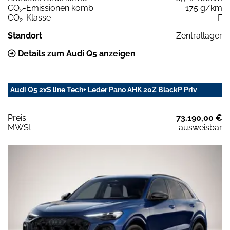
CO
-Emissionen komb.
175 g/km
2
CO
-Klasse
F
2
Standort
Zentrallager
Details zum Audi Q5 anzeigen
Audi Q5 2xS line Tech+ Leder Pano AHK 20Z BlackP Priv
Preis:
73.190,00 €
MWSt:
ausweisbar