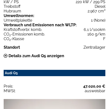
kW / PS
220 kW / 299 PS
Treibstoff
Diesel
Hubraum
2.967 cm³
Umweltnormen:
Umweltplakette
1 (None)
Verbrauch und Emissionen nach WLTP:
Kraftstoffverbr. komb.
6,1 l/100km
CO
-Emissionen komb.
160 g/km
2
CO
-Klasse
F
2
Standort
Zentrallager
Details zum Audi Q5 anzeigen
Audi Q5
Preis:
47.020,00 €
MWSt:
ausweisbar