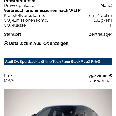
Umweltnormen:
Umweltplakette
1 (None)
Verbrauch und Emissionen nach WLTP:
Kraftstoffverbr. komb.
6,1 l/100km
CO
-Emissionen komb.
161 g/km
2
CO
-Klasse
F
2
Standort
Zentrallager
Details zum Audi Q5 anzeigen
Audi Q5 Sportback 2xS line Tech Pano BlackP 20Z PrivG
Preis:
75.420,00 €
MWSt:
ausweisbar