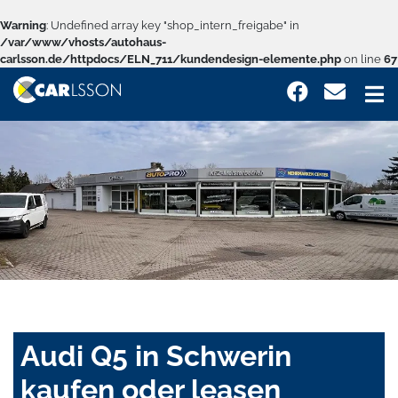
Warning
: Undefined array key "shop_intern_freigabe" in
/var/www/vhosts/autohaus-
carlsson.de/httpdocs/ELN_711/kundendesign-elemente.php
on line
67
Audi Q5 in Schwerin
kaufen oder leasen