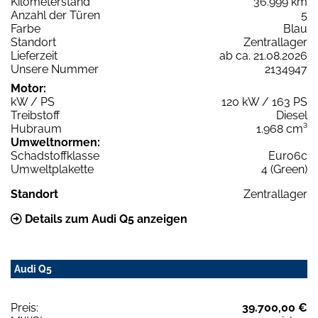
Kilometerstand
36.999 km
Anzahl der Türen
5
Farbe
Blau
Standort
Zentrallager
Lieferzeit
ab ca. 21.08.2026
Unsere Nummer
2134947
Motor:
kW / PS
120 kW / 163 PS
Treibstoff
Diesel
Hubraum
1.968 cm³
Umweltnormen:
Schadstoffklasse
Euro6c
Umweltplakette
4 (Green)
Standort
Zentrallager
Details zum Audi Q5 anzeigen
Audi Q5
Preis:
39.700,00 €