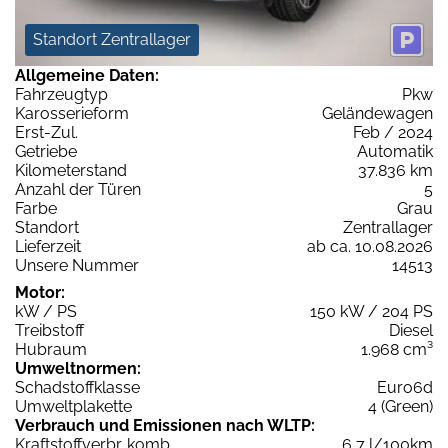
Standort Zentrallager
Allgemeine Daten:
Fahrzeugtyp
Pkw
Karosserieform
Geländewagen
Erst-Zul.
Feb / 2024
Getriebe
Automatik
Kilometerstand
37.836 km
Anzahl der Türen
5
Farbe
Grau
Standort
Zentrallager
Lieferzeit
ab ca. 10.08.2026
Unsere Nummer
14513
Motor:
kW / PS
150 kW / 204 PS
Treibstoff
Diesel
Hubraum
1.968 cm³
Umweltnormen:
Schadstoffklasse
Euro6d
Umweltplakette
4 (Green)
Verbrauch und Emissionen nach WLTP:
Kraftstoffverbr. komb.
6,7 l/100km