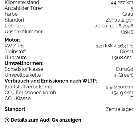
Kilometerstand
44.227 km
Anzahl der Türen
5
Farbe
Grau
Standort
Zentrallager
Lieferzeit
ab ca. 10.08.2026
Unsere Nummer
13945
Motor:
kW / PS
120 kW / 163 PS
Treibstoff
Diesel
Hubraum
1.968 cm³
Umweltnormen:
Schadstoffklasse
Euro6d
Umweltplakette
4 (Green)
Verbrauch und Emissionen nach WLTP:
Kraftstoffverbr. komb.
5,9 l/100km
CO
-Emissionen komb.
154 g/km
2
CO
-Klasse
E
2
Standort
Zentrallager
Details zum Audi Q5 anzeigen