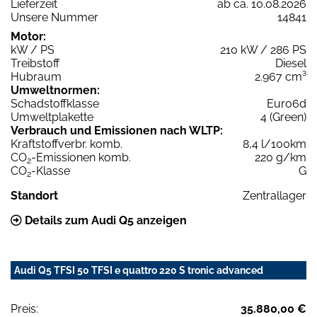
Lieferzeit
ab ca. 10.08.2026
Unsere Nummer
14841
Motor:
kW / PS
210 kW / 286 PS
Treibstoff
Diesel
Hubraum
2.967 cm³
Umweltnormen:
Schadstoffklasse
Euro6d
Umweltplakette
4 (Green)
Verbrauch und Emissionen nach WLTP:
Kraftstoffverbr. komb.
8,4 l/100km
CO
-Emissionen komb.
220 g/km
2
CO
-Klasse
G
2
Standort
Zentrallager
Details zum Audi Q5 anzeigen
Audi Q5 TFSI 50 TFSI e quattro 220 S tronic advanced
Preis:
35.880,00 €