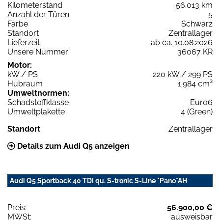
Kilometerstand
56.013 km
Anzahl der Türen
5
Farbe
Schwarz
Standort
Zentrallager
Lieferzeit
ab ca. 10.08.2026
Unsere Nummer
36067 KR
Motor:
kW / PS
220 kW / 299 PS
Hubraum
1.984 cm³
Umweltnormen:
Schadstoffklasse
Euro6
Umweltplakette
4 (Green)
Standort
Zentrallager
Details zum Audi Q5 anzeigen
Audi Q5 Sportback 40 TDI qu. S-tronic S-Line *Pano*AH
Preis:
56.900,00 €
MWSt:
ausweisbar