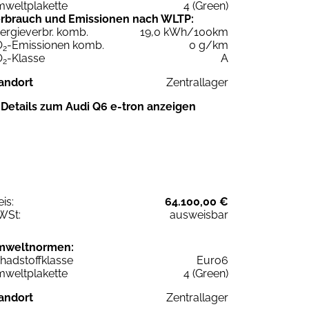
weltplakette
4 (Green)
rbrauch und Emissionen nach WLTP:
ergieverbr. komb.
19,0 kWh/100km
O
-Emissionen komb.
0 g/km
2
O
-Klasse
A
2
andort
Zentrallager
Details zum Audi Q6 e-tron anzeigen
eis:
64.100,00 €
WSt:
ausweisbar
mweltnormen:
hadstoffklasse
Euro6
weltplakette
4 (Green)
andort
Zentrallager