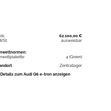
eis:
62.100,00 €
WSt:
ausweisbar
mweltnormen:
weltplakette
4 (Green)
andort
Zentrallager
Details zum Audi Q6 e-tron anzeigen