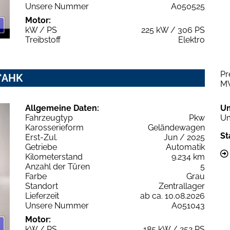
Unsere Nummer
A050525
Motor:
kW / PS
225 kW / 306 PS
Treibstoff
Elektro
Pr
x*AHK
M
Allgemeine Daten:
U
Fahrzeugtyp
Pkw
Um
Karosserieform
Geländewagen
St
Erst-Zul.
Jun / 2025
Getriebe
Automatik
Kilometerstand
9.234 km
Anzahl der Türen
5
Farbe
Grau
Standort
Zentrallager
Lieferzeit
ab ca. 10.08.2026
Unsere Nummer
A051043
Motor:
kW / PS
185 kW / 252 PS