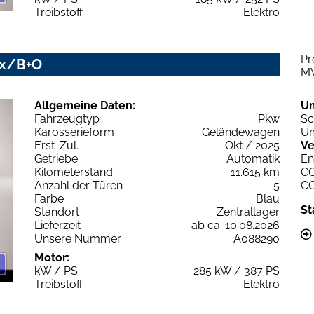
Treibstoff
Elektro
Pr
ix/B+O
M
Allgemeine Daten:
U
Fahrzeugtyp
Pkw
Sc
Karosserieform
Geländewagen
Um
Erst-Zul.
Okt / 2025
Ve
Getriebe
Automatik
En
Kilometerstand
11.615 km
C
Anzahl der Türen
5
C
Farbe
Blau
St
Standort
Zentrallager
Lieferzeit
ab ca. 10.08.2026
Unsere Nummer
A088290
Motor:
kW / PS
285 kW / 387 PS
Treibstoff
Elektro