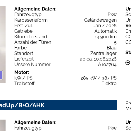
Allgemeine Daten:
U
Fahrzeugtyp
Pkw
Sc
Karosserieform
Geländewagen
Um
Erst-Zul.
Jan / 2026
Ve
Getriebe
Automatik
En
Kilometerstand
14.900 km
C
Anzahl der Türen
5
C
Farbe
Blau
St
Standort
Zentrallager
Lieferzeit
ab ca. 10.08.2026
Unsere Nummer
A102764
Motor:
kW / PS
285 kW / 387 PS
Treibstoff
Elektro
Pr
HeadUp/B+O/AHK
M
Allgemeine Daten:
U
Fahrzeugtyp
Pkw
Sc