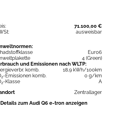
eis:
71.100,00 €
WSt:
ausweisbar
mweltnormen:
hadstoffklasse
Euro6
weltplakette
4 (Green)
rbrauch und Emissionen nach WLTP:
ergieverbr. komb.
18,9 kWh/100km
O
-Emissionen komb.
0 g/km
2
O
-Klasse
A
2
andort
Zentrallager
Details zum Audi Q6 e-tron anzeigen