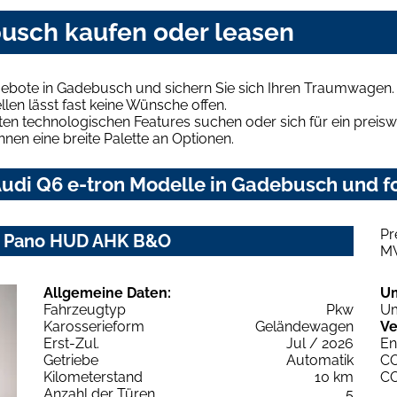
busch kaufen oder leasen
gebote in Gadebusch und sichern Sie sich Ihren Traumwagen.
len lässt fast keine Wünsche offen.
en technologischen Features suchen oder sich für ein preiswe
hnen eine breite Palette an Optionen.
udi Q6 e-tron Modelle in Gadebusch und fo
Pr
ch+ Pano HUD AHK B&O
M
Allgemeine Daten:
U
Fahrzeugtyp
Pkw
Um
Karosserieform
Geländewagen
Ve
Erst-Zul.
Jul / 2026
En
Getriebe
Automatik
C
Kilometerstand
10 km
C
Anzahl der Türen
5