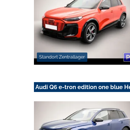
Standort Zentrallager
Audi Q6 e-tron edition one blu