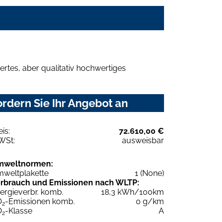
rtes, aber qualitativ hochwertiges
rdern Sie Ihr Angebot an
eis:
72.610,00 €
WSt:
ausweisbar
mweltnormen:
weltplakette
1 (None)
rbrauch und Emissionen nach WLTP:
ergieverbr. komb.
18,3 kWh/100km
O
-Emissionen komb.
0 g/km
2
O
-Klasse
A
2