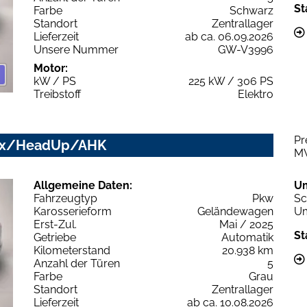
St
Farbe
Schwarz
Standort
Zentrallager
Lieferzeit
ab ca. 06.09.2026
Unsere Nummer
GW-V3996
Motor:
kW / PS
225 kW / 306 PS
Treibstoff
Elektro
Pr
trix/HeadUp/AHK
M
Allgemeine Daten:
U
Fahrzeugtyp
Pkw
Sc
Karosserieform
Geländewagen
Um
Erst-Zul.
Mai / 2025
St
Getriebe
Automatik
Kilometerstand
20.938 km
Anzahl der Türen
5
Farbe
Grau
Standort
Zentrallager
Lieferzeit
ab ca. 10.08.2026