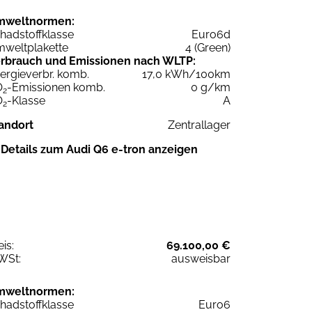
mweltnormen:
hadstoffklasse
Euro6d
weltplakette
4 (Green)
rbrauch und Emissionen nach WLTP:
ergieverbr. komb.
17,0 kWh/100km
O
-Emissionen komb.
0 g/km
2
O
-Klasse
A
2
andort
Zentrallager
Details zum Audi Q6 e-tron anzeigen
eis:
69.100,00 €
WSt:
ausweisbar
mweltnormen:
hadstoffklasse
Euro6