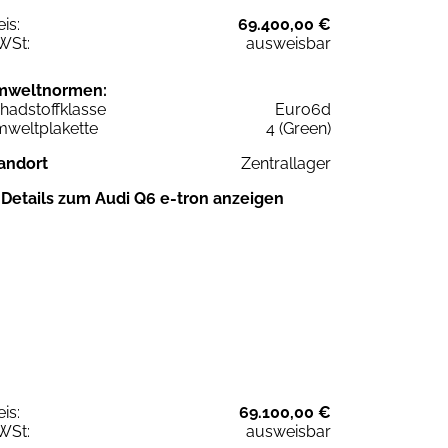
eis:
69.400,00 €
WSt:
ausweisbar
mweltnormen:
hadstoffklasse
Euro6d
weltplakette
4 (Green)
andort
Zentrallager
Details zum Audi Q6 e-tron anzeigen
eis:
69.100,00 €
WSt:
ausweisbar