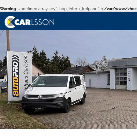
Warning
: Undefined array key "shop_intern_freigabe" in
/var/www/vhost