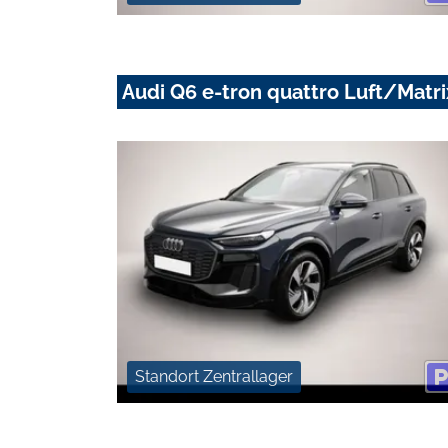
Audi Q6 e-tron quattro Luft/Matr
Standort Zentrallager