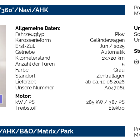
Pr
/360°/Navi/AHK
M
Allgemeine Daten:
U
Fahrzeugtyp
Pkw
Sc
Karosserieform
Geländewagen
Um
Erst-Zul.
Jun / 2025
St
Getriebe
Automatik
Kilometerstand
13.320 km
Anzahl der Türen
5
Farbe
Grau
Standort
Zentrallager
Lieferzeit
ab ca. 10.08.2026
Unsere Nummer
A047081
Motor:
kW / PS
285 kW / 387 PS
Treibstoff
Elektro
Pr
ano/AHK/B&O/Matrix/Park
M