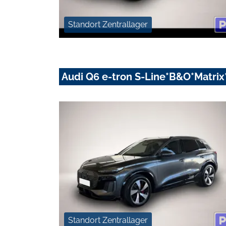
Standort Zentrallager
Audi Q6 e-tron S-Line*B&O*Matri
Standort Zentrallager