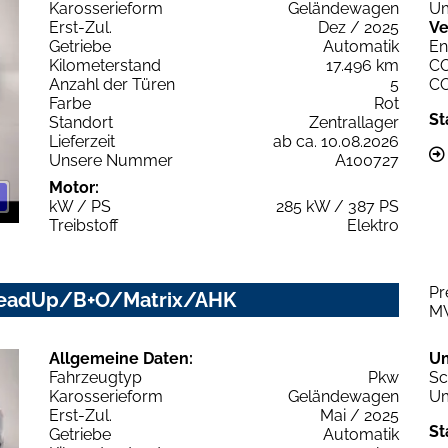
Karosserieform
Geländewagen
Um
Erst-Zul.
Dez / 2025
Ve
Getriebe
Automatik
En
Kilometerstand
17.496 km
C
Anzahl der Türen
5
C
Farbe
Rot
St
Standort
Zentrallager
Lieferzeit
ab ca. 10.08.2026
Unsere Nummer
A100727
Motor:
kW / PS
285 kW / 387 PS
Treibstoff
Elektro
Pr
e HeadUp/B+O/Matrix/AHK
M
Allgemeine Daten:
U
Fahrzeugtyp
Pkw
Sc
Karosserieform
Geländewagen
Um
Erst-Zul.
Mai / 2025
St
Getriebe
Automatik