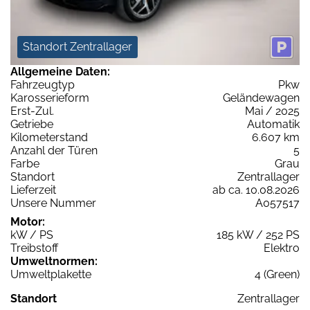
Standort Zentrallager
Allgemeine Daten:
Fahrzeugtyp
Pkw
Karosserieform
Geländewagen
Erst-Zul.
Mai / 2025
Getriebe
Automatik
Kilometerstand
6.607 km
Anzahl der Türen
5
Farbe
Grau
Standort
Zentrallager
Lieferzeit
ab ca. 10.08.2026
Unsere Nummer
A057517
Motor:
kW / PS
185 kW / 252 PS
Treibstoff
Elektro
Umweltnormen:
Umweltplakette
4 (Green)
Standort
Zentrallager