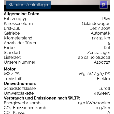
Standort Zentrallager
Allgemeine Daten:
Fahrzeugtyp
Pkw
Karosserieform
Geländewagen
Erst-Zul.
Dez / 2025
Getriebe
Automatik
Kilometerstand
17.496 km
Anzahl der Türen
5
Farbe
Rot
Standort
Zentrallager
Lieferzeit
ab ca. 10.08.2026
Unsere Nummer
A100727
Motor:
kW / PS
285 kW / 387 PS
Treibstoff
Elektro
Umweltnormen:
Schadstoffklasse
Euro6
Umweltplakette
4 (Green)
Verbrauch und Emissionen nach WLTP:
Energieverbr. komb.
19,0 kWh/100km
CO
-Emissionen komb.
0 g/km
2
CO
-Klasse
A
2