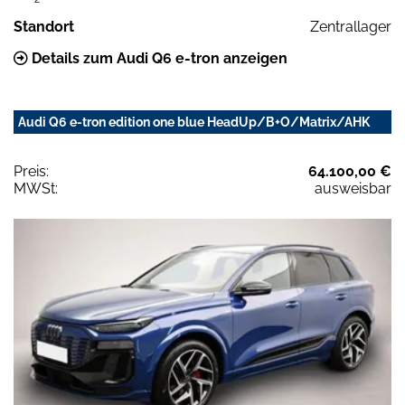
Standort
Zentrallager
Details zum Audi Q6 e-tron anzeigen
Audi Q6 e-tron edition one blue HeadUp/B+O/Matrix/AHK
Preis:
64.100,00 €
MWSt:
ausweisbar