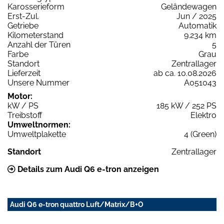
Karosserieform
Geländewagen
Erst-Zul.
Jun / 2025
Getriebe
Automatik
Kilometerstand
9.234 km
Anzahl der Türen
5
Farbe
Grau
Standort
Zentrallager
Lieferzeit
ab ca. 10.08.2026
Unsere Nummer
A051043
Motor:
kW / PS
185 kW / 252 PS
Treibstoff
Elektro
Umweltnormen:
Umweltplakette
4 (Green)
Standort
Zentrallager
Details zum Audi Q6 e-tron anzeigen
Audi Q6 e-tron quattro Luft/Matrix/B+O