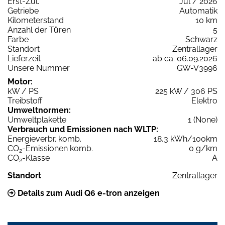
Erst-Zul.
Jul / 2026
Getriebe
Automatik
Kilometerstand
10 km
Anzahl der Türen
5
Farbe
Schwarz
Standort
Zentrallager
Lieferzeit
ab ca. 06.09.2026
Unsere Nummer
GW-V3996
Motor:
kW / PS
225 kW / 306 PS
Treibstoff
Elektro
Umweltnormen:
Umweltplakette
1 (None)
Verbrauch und Emissionen nach WLTP:
Energieverbr. komb.
18,3 kWh/100km
CO
-Emissionen komb.
0 g/km
2
CO
-Klasse
A
2
Standort
Zentrallager
Details zum Audi Q6 e-tron anzeigen