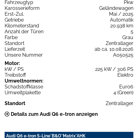
Fahrzeugtyp
Pkw
Karosserieform
Geländewagen
Erst-Zul.
Mai / 2025
Getriebe
Automatik
Kilometerstand
20.938 km
Anzahl der Türen
5
Farbe
Grau
Standort
Zentrallager
Lieferzeit
ab ca. 10.08.2026
Unsere Nummer
A050525
Motor:
kW / PS
225 kW / 306 PS
Treibstoff
Elektro
Umweltnormen:
Schadstoffklasse
Euro6
Umweltplakette
4 (Green)
Standort
Zentrallager
Details zum Audi Q6 e-tron anzeigen
Audi Q6 e-tron S-Line*B&O*Matrix*AHK