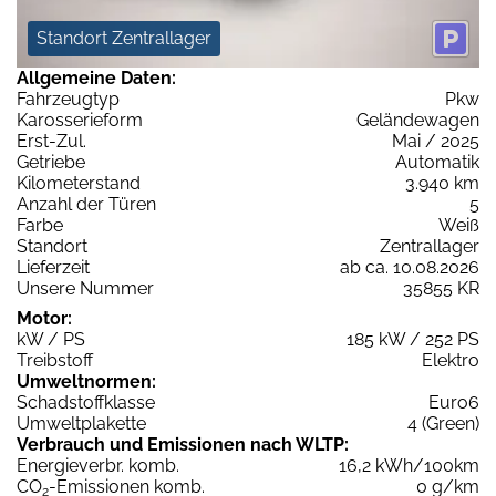
Standort Zentrallager
Allgemeine Daten:
Fahrzeugtyp
Pkw
Karosserieform
Geländewagen
Erst-Zul.
Mai / 2025
Getriebe
Automatik
Kilometerstand
3.940 km
Anzahl der Türen
5
Farbe
Weiß
Standort
Zentrallager
Lieferzeit
ab ca. 10.08.2026
Unsere Nummer
35855 KR
Motor:
kW / PS
185 kW / 252 PS
Treibstoff
Elektro
Umweltnormen:
Schadstoffklasse
Euro6
Umweltplakette
4 (Green)
Verbrauch und Emissionen nach WLTP:
Energieverbr. komb.
16,2 kWh/100km
CO
-Emissionen komb.
0 g/km
2