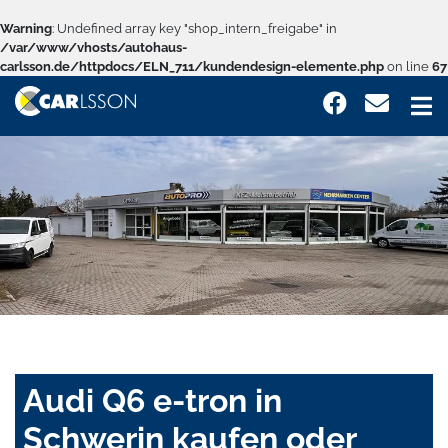
Warning
: Undefined array key "shop_intern_freigabe" in
/var/www/vhosts/autohaus-
carlsson.de/httpdocs/ELN_711/kundendesign-elemente.php
on line
67
Audi Q6 e-tron in
Schwerin kaufen oder