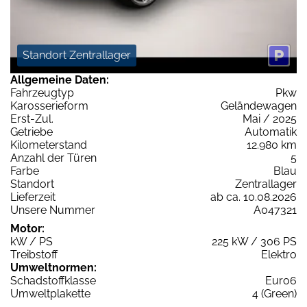
Standort Zentrallager
Allgemeine Daten:
Fahrzeugtyp
Pkw
Karosserieform
Geländewagen
Erst-Zul.
Mai / 2025
Getriebe
Automatik
Kilometerstand
12.980 km
Anzahl der Türen
5
Farbe
Blau
Standort
Zentrallager
Lieferzeit
ab ca. 10.08.2026
Unsere Nummer
A047321
Motor:
kW / PS
225 kW / 306 PS
Treibstoff
Elektro
Umweltnormen:
Schadstoffklasse
Euro6
Umweltplakette
4 (Green)