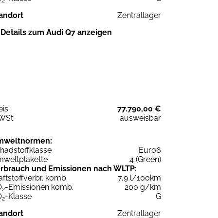
2
andort
Zentrallager
Details zum Audi Q7 anzeigen
eis:
77.790,00 €
WSt:
ausweisbar
mweltnormen:
hadstoffklasse
Euro6
weltplakette
4 (Green)
rbrauch und Emissionen nach WLTP:
aftstoffverbr. komb.
7,9 l/100km
O
-Emissionen komb.
200 g/km
2
O
-Klasse
G
2
andort
Zentrallager