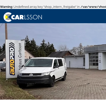
Warning
: Undefined array key "shop_intern_freigabe" in
/var/www/vhost