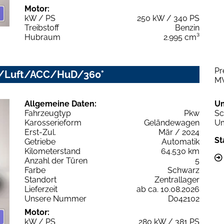
Motor:
kW / PS
250 kW / 340 PS
Treibstoff
Benzin
Hubraum
2.995 cm³
Pr
LED/Luft/ACC/HuD/360°
M
Allgemeine Daten:
U
Fahrzeugtyp
Pkw
Sc
Karosserieform
Geländewagen
Um
Erst-Zul.
Mär / 2024
St
Getriebe
Automatik
Kilometerstand
64.530 km
Anzahl der Türen
5
Farbe
Schwarz
Standort
Zentrallager
Lieferzeit
ab ca. 10.08.2026
Unsere Nummer
D042102
Motor:
kW / PS
280 kW / 381 PS