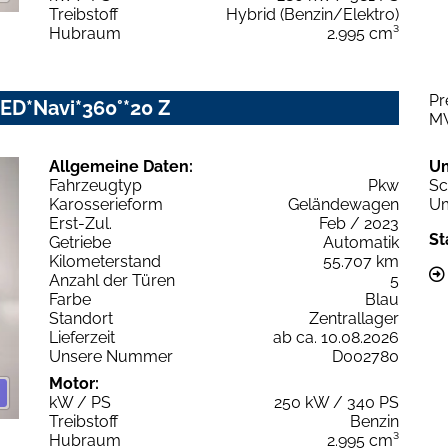
Treibstoff
Hybrid (Benzin/Elektro)
Hubraum
2.995 cm³
Pr
-LED*Navi*360°*20 Z
M
Allgemeine Daten:
U
Fahrzeugtyp
Pkw
Sc
Karosserieform
Geländewagen
Um
Erst-Zul.
Feb / 2023
St
Getriebe
Automatik
Kilometerstand
55.707 km
Anzahl der Türen
5
Farbe
Blau
Standort
Zentrallager
Lieferzeit
ab ca. 10.08.2026
Unsere Nummer
D002780
Motor:
kW / PS
250 kW / 340 PS
Treibstoff
Benzin
Hubraum
2.995 cm³