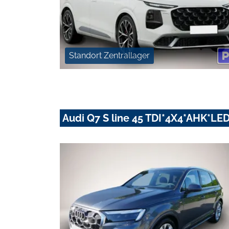
Standort Zentrallager
Audi Q7 S line 45 TDI*4X4*AHK*L