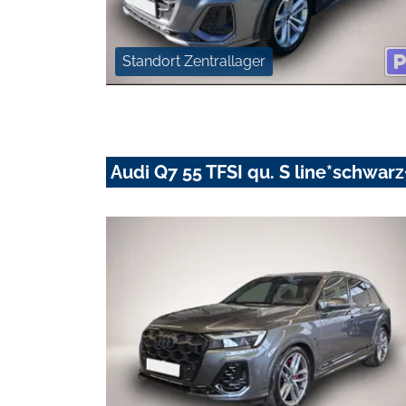
Standort Zentrallager
Audi Q7 55 TFSI qu. S line*schwa