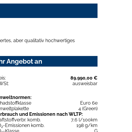
rtes, aber qualitativ hochwertiges
Ihr Angebot an
eis:
89.990,00 €
WSt:
ausweisbar
mweltnormen:
hadstoffklasse
Euro 6e
weltplakette
4 (Green)
rbrauch und Emissionen nach WLTP:
aftstoffverbr. komb.
7,6 l/100km
O
-Emissionen komb.
198 g/km
2
O
-Klasse
G