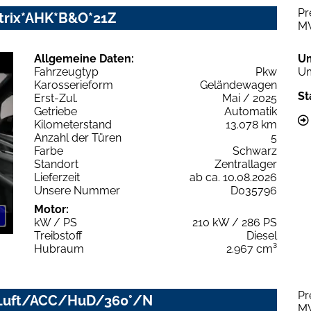
Pr
Matrix*AHK*B&O*21Z
M
Allgemeine Daten:
U
Fahrzeugtyp
Pkw
Um
Karosserieform
Geländewagen
St
Erst-Zul.
Mai / 2025
Getriebe
Automatik
Kilometerstand
13.078 km
Anzahl der Türen
5
Farbe
Schwarz
Standort
Zentrallager
Lieferzeit
ab ca. 10.08.2026
Unsere Nummer
D035796
Motor:
kW / PS
210 kW / 286 PS
Treibstoff
Diesel
Hubraum
2.967 cm³
Pr
ED/Luft/ACC/HuD/360°/N
M