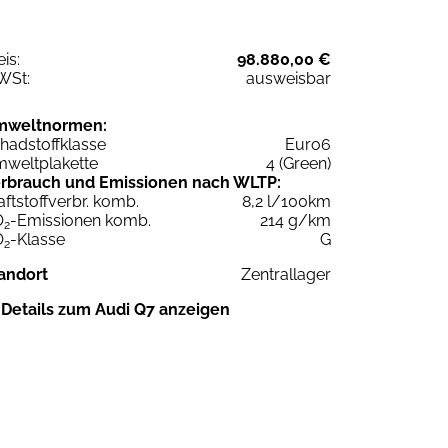
eis:
98.880,00 €
WSt:
ausweisbar
mweltnormen:
hadstoffklasse
Euro6
weltplakette
4 (Green)
rbrauch und Emissionen nach WLTP:
aftstoffverbr. komb.
8,2 l/100km
O
-Emissionen komb.
214 g/km
2
O
-Klasse
G
2
andort
Zentrallager
Details zum Audi Q7 anzeigen