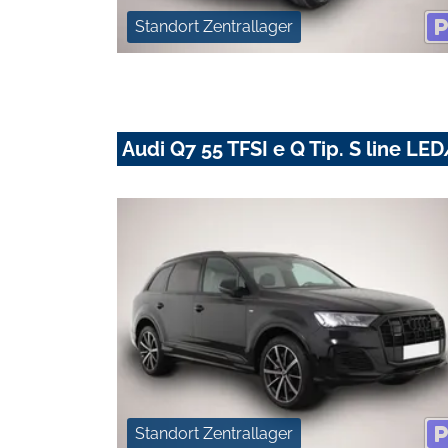
Standort Zentrallager
Audi Q7 55 TFSI e Q Tip. S line 
Standort Zentrallager