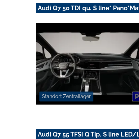
Audi Q7 50 TDI qu. S line* Pano*
Standort Zentrallager
Audi Q7 55 TFSI Q Tip. S line L