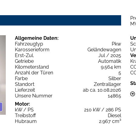
Pr
M
Allgemeine Daten:
U
Fahrzeugtyp
Pkw
Sc
Karosserieform
Geländewagen
Um
Erst-Zul.
Jul / 2025
Ve
Getriebe
Automatik
Kr
Kilometerstand
9.564 km
C
Anzahl der Türen
5
C
Farbe
Silber
St
Standort
Zentrallager
Lieferzeit
ab ca. 10.08.2026
Unsere Nummer
14865
Motor:
kW / PS
210 kW / 286 PS
Treibstoff
Diesel
Hubraum
2.967 cm³