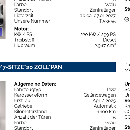
Farbe
Weiß
St
Standort
Zentrallager
Lieferzeit
ab ca. 07.01.2027
Unsere Nummer
T.53555
Motor:
kW / PS
220 kW / 299 PS
Treibstoff
Diesel
Hubraum
2.967 cm³
Pr
ED*7-SITZE*20 ZOLL*PAN
M
Allgemeine Daten:
U
Fahrzeugtyp
Pkw
Sc
Karosserieform
Geländewagen
Um
Erst-Zul.
Apr / 2025
Ve
Getriebe
Automatik
Kr
Kilometerstand
1.100 km
C
Anzahl der Türen
5
C
Farbe
Grau
St
Standort
Zentrallager