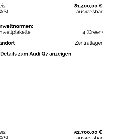
eis:
81.400,00 €
WSt:
ausweisbar
mweltnormen:
weltplakette
4 (Green)
andort
Zentrallager
Details zum Audi Q7 anzeigen
eis:
52.700,00 €
WSt:
ausweisbar