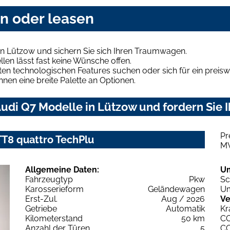
en oder leasen
in Lützow und sichern Sie sich Ihren Traumwagen.
len lässt fast keine Wünsche offen.
en technologischen Features suchen oder sich für ein preiswe
hnen eine breite Palette an Optionen.
udi Q7 Modelle in Lützow und fordern Sie 
Pr
 TT8 quattro TechPlu
M
Allgemeine Daten:
U
Fahrzeugtyp
Pkw
Sc
Karosserieform
Geländewagen
Um
Erst-Zul.
Aug / 2026
Ve
Getriebe
Automatik
Kr
Kilometerstand
50 km
C
Anzahl der Türen
5
C