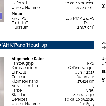
Lieferzeit
ab ca. 10.08.2026
Unsere Nummer
SD039562
Motor:
kW / PS
170 kW / 231 PS
Treibstoff
Diesel
Hubraum
2.967 cm³
Pr
rz+*AHK*Pano*Head_up
M
Allgemeine Daten:
U
Fahrzeugtyp
Pkw
Um
Karosserieform
Geländewagen
St
Erst-Zul.
Jun / 2025
Getriebe
Automatik
Kilometerstand
27.424 km
Anzahl der Türen
5
Farbe
Grau
Standort
Zentrallager
Lieferzeit
ab ca. 10.08.2026
Unsere Nummer
D046523