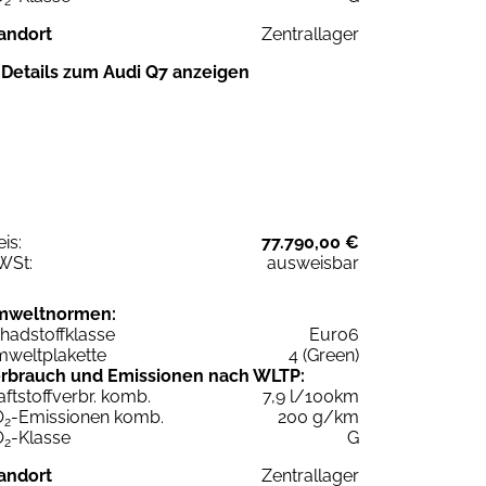
2
andort
Zentrallager
Details zum Audi Q7 anzeigen
eis:
77.790,00 €
WSt:
ausweisbar
mweltnormen:
hadstoffklasse
Euro6
weltplakette
4 (Green)
rbrauch und Emissionen nach WLTP:
aftstoffverbr. komb.
7,9 l/100km
O
-Emissionen komb.
200 g/km
2
O
-Klasse
G
2
andort
Zentrallager