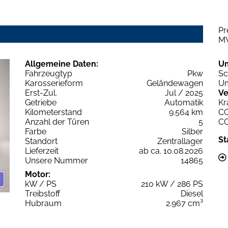
Pr
M
Allgemeine Daten:
U
Fahrzeugtyp
Pkw
Sc
Karosserieform
Geländewagen
Um
Erst-Zul.
Jul / 2025
Ve
Getriebe
Automatik
Kr
Kilometerstand
9.564 km
C
Anzahl der Türen
5
C
Farbe
Silber
St
Standort
Zentrallager
Lieferzeit
ab ca. 10.08.2026
Unsere Nummer
14865
Motor:
kW / PS
210 kW / 286 PS
Treibstoff
Diesel
Hubraum
2.967 cm³