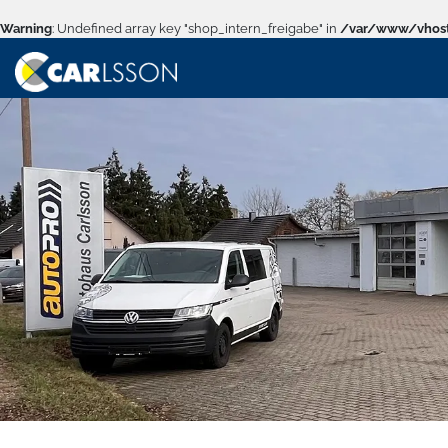
Warning
: Undefined array key "shop_intern_freigabe" in
/var/www/vhost