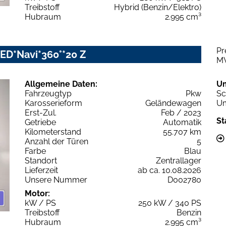
Treibstoff
Hybrid (Benzin/Elektro)
Hubraum
2.995 cm³
Pr
-LED*Navi*360°*20 Z
M
Allgemeine Daten:
U
Fahrzeugtyp
Pkw
Sc
Karosserieform
Geländewagen
Um
Erst-Zul.
Feb / 2023
St
Getriebe
Automatik
Kilometerstand
55.707 km
Anzahl der Türen
5
Farbe
Blau
Standort
Zentrallager
Lieferzeit
ab ca. 10.08.2026
Unsere Nummer
D002780
Motor:
kW / PS
250 kW / 340 PS
Treibstoff
Benzin
Hubraum
2.995 cm³