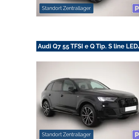
Standort Zentrallager
Audi Q7 55 TFSI e Q Tip. S line 
Standort Zentrallager