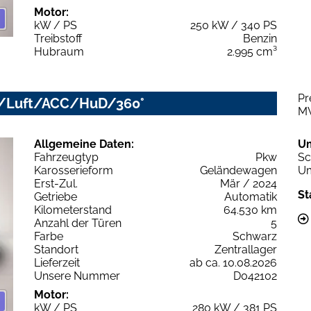
Motor:
kW / PS
250 kW / 340 PS
Treibstoff
Benzin
Hubraum
2.995 cm³
Pr
LED/Luft/ACC/HuD/360°
M
Allgemeine Daten:
U
Fahrzeugtyp
Pkw
Sc
Karosserieform
Geländewagen
Um
Erst-Zul.
Mär / 2024
St
Getriebe
Automatik
Kilometerstand
64.530 km
Anzahl der Türen
5
Farbe
Schwarz
Standort
Zentrallager
Lieferzeit
ab ca. 10.08.2026
Unsere Nummer
D042102
Motor:
kW / PS
280 kW / 381 PS