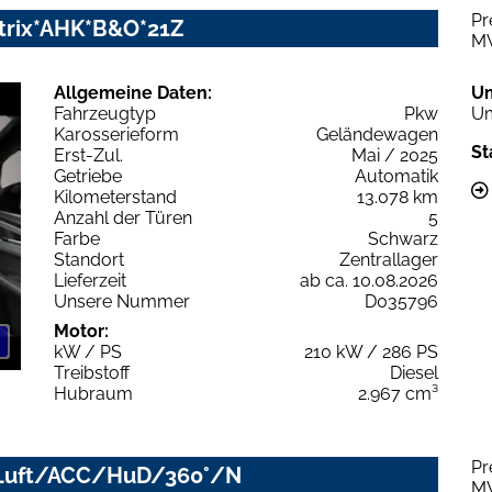
Pr
Matrix*AHK*B&O*21Z
M
Allgemeine Daten:
U
Fahrzeugtyp
Pkw
Um
Karosserieform
Geländewagen
St
Erst-Zul.
Mai / 2025
Getriebe
Automatik
Kilometerstand
13.078 km
Anzahl der Türen
5
Farbe
Schwarz
Standort
Zentrallager
Lieferzeit
ab ca. 10.08.2026
Unsere Nummer
D035796
Motor:
kW / PS
210 kW / 286 PS
Treibstoff
Diesel
Hubraum
2.967 cm³
Pr
ED/Luft/ACC/HuD/360°/N
M