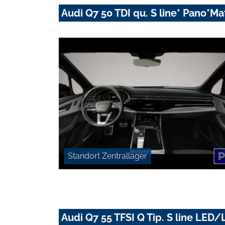
Audi Q7 50 TDI qu. S line* Pano*
Standort Zentrallager
Audi Q7 55 TFSI Q Tip. S line L