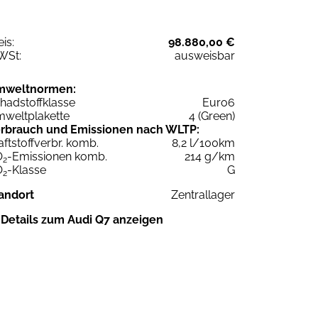
eis:
98.880,00 €
WSt:
ausweisbar
mweltnormen:
hadstoffklasse
Euro6
weltplakette
4 (Green)
rbrauch und Emissionen nach WLTP:
aftstoffverbr. komb.
8,2 l/100km
O
-Emissionen komb.
214 g/km
2
O
-Klasse
G
2
andort
Zentrallager
Details zum Audi Q7 anzeigen