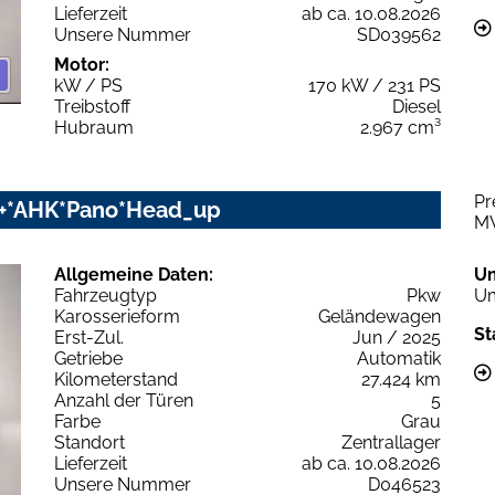
Lieferzeit
ab ca. 10.08.2026
Unsere Nummer
SD039562
Motor:
kW / PS
170 kW / 231 PS
Treibstoff
Diesel
Hubraum
2.967 cm³
Pr
rz+*AHK*Pano*Head_up
M
Allgemeine Daten:
U
Fahrzeugtyp
Pkw
Um
Karosserieform
Geländewagen
St
Erst-Zul.
Jun / 2025
Getriebe
Automatik
Kilometerstand
27.424 km
Anzahl der Türen
5
Farbe
Grau
Standort
Zentrallager
Lieferzeit
ab ca. 10.08.2026
Unsere Nummer
D046523