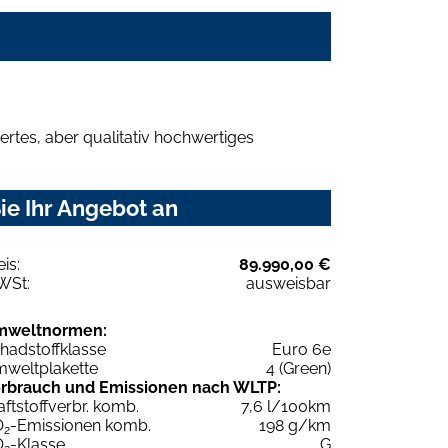
rtes, aber qualitativ hochwertiges
ie Ihr Angebot an
eis:
89.990,00 €
WSt:
ausweisbar
mweltnormen:
hadstoffklasse
Euro 6e
weltplakette
4 (Green)
rbrauch und Emissionen nach WLTP:
aftstoffverbr. komb.
7,6 l/100km
O
-Emissionen komb.
198 g/km
2
O
-Klasse
G