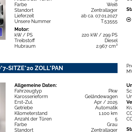
Farbe
Weiß
St
Standort
Zentrallager
Lieferzeit
ab ca. 07.01.2027
Unsere Nummer
T.53555
Motor:
kW / PS
220 kW / 299 PS
Treibstoff
Diesel
Hubraum
2.967 cm³
Pr
ED*7-SITZE*20 ZOLL*PAN
M
Allgemeine Daten:
U
Fahrzeugtyp
Pkw
Sc
Karosserieform
Geländewagen
Um
Erst-Zul.
Apr / 2025
Ve
Getriebe
Automatik
Kr
Kilometerstand
1.100 km
C
Anzahl der Türen
5
C
Farbe
Grau
St
Standort
Zentrallager