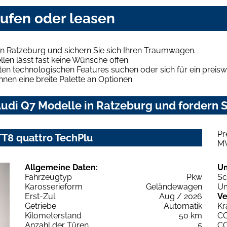
aufen oder leasen
in Ratzeburg und sichern Sie sich Ihren Traumwagen.
len lässt fast keine Wünsche offen.
en technologischen Features suchen oder sich für ein preiswe
hnen eine breite Palette an Optionen.
udi Q7 Modelle in Ratzeburg und fordern S
Pr
 TT8 quattro TechPlu
M
Allgemeine Daten:
U
Fahrzeugtyp
Pkw
Sc
Karosserieform
Geländewagen
Um
Erst-Zul.
Aug / 2026
Ve
Getriebe
Automatik
Kr
Kilometerstand
50 km
C
Anzahl der Türen
5
C