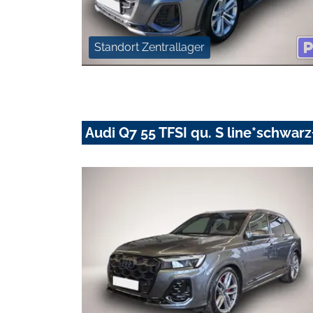
Standort Zentrallager
Audi Q7 55 TFSI qu. S line*schwa