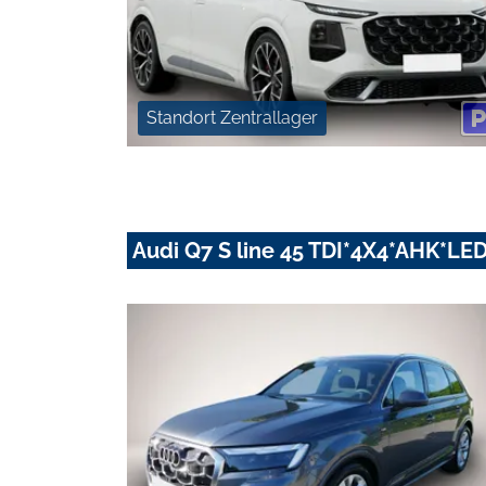
Standort Zentrallager
Audi Q7 S line 45 TDI*4X4*AHK*L