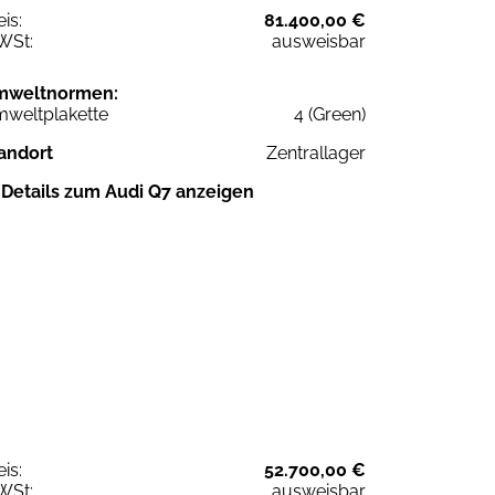
eis:
81.400,00 €
WSt:
ausweisbar
mweltnormen:
weltplakette
4 (Green)
andort
Zentrallager
Details zum Audi Q7 anzeigen
eis:
52.700,00 €
WSt:
ausweisbar