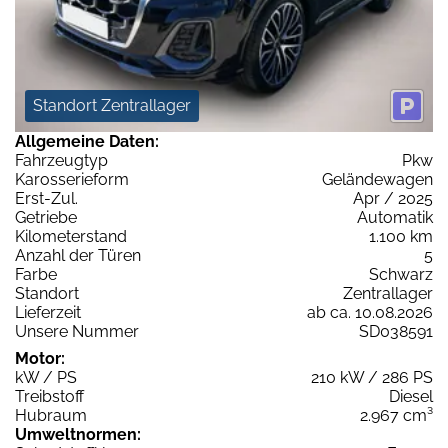
Standort Zentrallager
Allgemeine Daten:
Fahrzeugtyp
Pkw
Karosserieform
Geländewagen
Erst-Zul.
Apr / 2025
Getriebe
Automatik
Kilometerstand
1.100 km
Anzahl der Türen
5
Farbe
Schwarz
Standort
Zentrallager
Lieferzeit
ab ca. 10.08.2026
Unsere Nummer
SD038591
Motor:
kW / PS
210 kW / 286 PS
Treibstoff
Diesel
Hubraum
2.967 cm³
Umweltnormen: