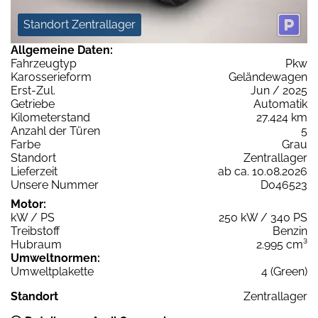
Standort Zentrallager
Allgemeine Daten:
Fahrzeugtyp
Pkw
Karosserieform
Geländewagen
Erst-Zul.
Jun / 2025
Getriebe
Automatik
Kilometerstand
27.424 km
Anzahl der Türen
5
Farbe
Grau
Standort
Zentrallager
Lieferzeit
ab ca. 10.08.2026
Unsere Nummer
D046523
Motor:
kW / PS
250 kW / 340 PS
Treibstoff
Benzin
Hubraum
2.995 cm³
Umweltnormen:
Umweltplakette
4 (Green)
Standort
Zentrallager