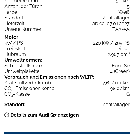
Kilometerstand
50 km
Anzahl der Türen
5
Farbe
Weiß
Standort
Zentrallager
Lieferzeit
ab ca. 07.01.2027
Unsere Nummer
T.53555
Motor:
kW / PS
220 kW / 299 PS
Treibstoff
Diesel
Hubraum
2.967 cm³
Umweltnormen:
Schadstoffklasse
Euro 6e
Umweltplakette
4 (Green)
Verbrauch und Emissionen nach WLTP:
Kraftstoffverbr. komb.
7,6 l/100km
CO
-Emissionen komb.
198 g/km
2
CO
-Klasse
G
2
Standort
Zentrallager
Details zum Audi Q7 anzeigen