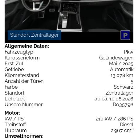
Standort Zentrallager
Allgemeine Daten:
Fahrzeugtyp
Pkw
Karosserieform
Geländewagen
Erst-Zul.
Mai / 2025
Getriebe
Automatik
Kilometerstand
13.078 km
Anzahl der Türen
5
Farbe
Schwarz
Standort
Zentrallager
Lieferzeit
ab ca. 10.08.2026
Unsere Nummer
D035796
Motor:
kW / PS
210 kW / 286 PS
Treibstoff
Diesel
Hubraum
2.967 cm³
Umweltnormen: