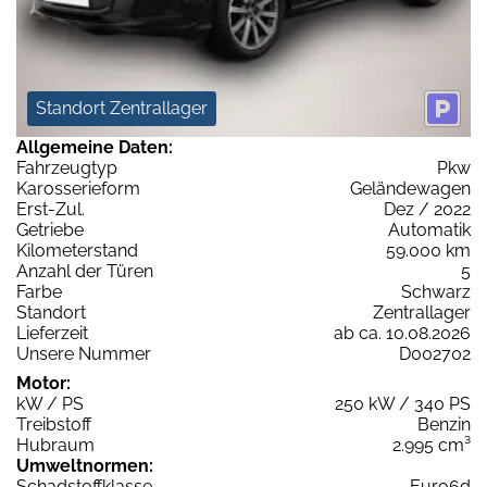
Standort Zentrallager
Allgemeine Daten:
Fahrzeugtyp
Pkw
Karosserieform
Geländewagen
Erst-Zul.
Dez / 2022
Getriebe
Automatik
Kilometerstand
59.000 km
Anzahl der Türen
5
Farbe
Schwarz
Standort
Zentrallager
Lieferzeit
ab ca. 10.08.2026
Unsere Nummer
D002702
Motor:
kW / PS
250 kW / 340 PS
Treibstoff
Benzin
Hubraum
2.995 cm³
Umweltnormen:
Schadstoffklasse
Euro6d