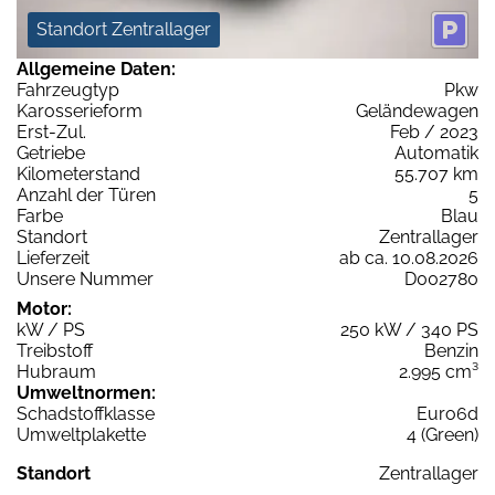
Standort Zentrallager
Allgemeine Daten:
Fahrzeugtyp
Pkw
Karosserieform
Geländewagen
Erst-Zul.
Feb / 2023
Getriebe
Automatik
Kilometerstand
55.707 km
Anzahl der Türen
5
Farbe
Blau
Standort
Zentrallager
Lieferzeit
ab ca. 10.08.2026
Unsere Nummer
D002780
Motor:
kW / PS
250 kW / 340 PS
Treibstoff
Benzin
Hubraum
2.995 cm³
Umweltnormen:
Schadstoffklasse
Euro6d
Umweltplakette
4 (Green)
Standort
Zentrallager