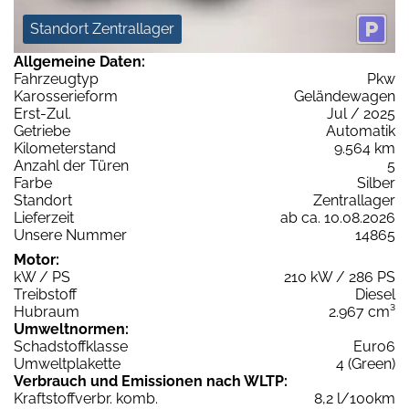
Standort Zentrallager
Allgemeine Daten:
Fahrzeugtyp
Pkw
Karosserieform
Geländewagen
Erst-Zul.
Jul / 2025
Getriebe
Automatik
Kilometerstand
9.564 km
Anzahl der Türen
5
Farbe
Silber
Standort
Zentrallager
Lieferzeit
ab ca. 10.08.2026
Unsere Nummer
14865
Motor:
kW / PS
210 kW / 286 PS
Treibstoff
Diesel
Hubraum
2.967 cm³
Umweltnormen:
Schadstoffklasse
Euro6
Umweltplakette
4 (Green)
Verbrauch und Emissionen nach WLTP:
Kraftstoffverbr. komb.
8,2 l/100km