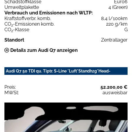
Schadstoffklasse
Euro6
Umweltplakette
4 (Green)
Verbrauch und Emissionen nach WLTP:
Kraftstoffverbr. komb.
8,4 l/100km
CO
-Emissionen komb.
220 g/km
2
CO
-Klasse
G
2
Standort
Zentrallager
Details zum Audi Q7 anzeigen
Audi Q7 50 TDI qu. Tiptr. S-Line *Luft*Standhzg*Head-
Preis:
52.200,00 €
MWSt:
ausweisbar