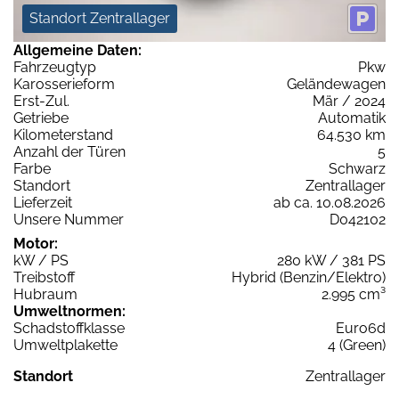
Standort Zentrallager
Allgemeine Daten:
Fahrzeugtyp
Pkw
Karosserieform
Geländewagen
Erst-Zul.
Mär / 2024
Getriebe
Automatik
Kilometerstand
64.530 km
Anzahl der Türen
5
Farbe
Schwarz
Standort
Zentrallager
Lieferzeit
ab ca. 10.08.2026
Unsere Nummer
D042102
Motor:
kW / PS
280 kW / 381 PS
Treibstoff
Hybrid (Benzin/Elektro)
Hubraum
2.995 cm³
Umweltnormen:
Schadstoffklasse
Euro6d
Umweltplakette
4 (Green)
Standort
Zentrallager