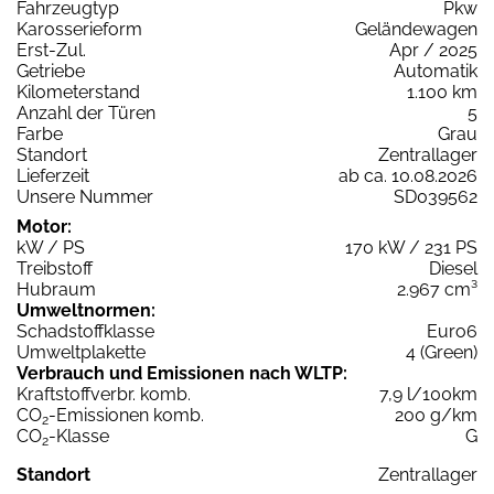
Fahrzeugtyp
Pkw
Karosserieform
Geländewagen
Erst-Zul.
Apr / 2025
Getriebe
Automatik
Kilometerstand
1.100 km
Anzahl der Türen
5
Farbe
Grau
Standort
Zentrallager
Lieferzeit
ab ca. 10.08.2026
Unsere Nummer
SD039562
Motor:
kW / PS
170 kW / 231 PS
Treibstoff
Diesel
Hubraum
2.967 cm³
Umweltnormen:
Schadstoffklasse
Euro6
Umweltplakette
4 (Green)
Verbrauch und Emissionen nach WLTP:
Kraftstoffverbr. komb.
7,9 l/100km
CO
-Emissionen komb.
200 g/km
2
CO
-Klasse
G
2
Standort
Zentrallager