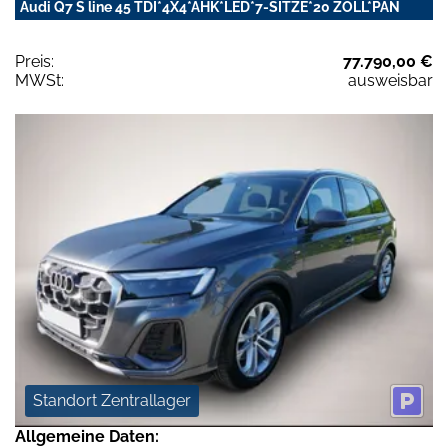
Audi Q7 S line 45 TDI*4X4*AHK*LED*7-SITZE*20 ZOLL*PAN
Preis:
77.790,00 €
MWSt:
ausweisbar
Standort Zentrallager
Allgemeine Daten: