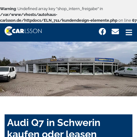
Warning
: Undefined array key "shop_intern_freigabe" in
/var/www/vhosts/autohaus-
carlsson.de/httpdocs/ELN_711/kundendesign-elemente.php
on line
67
Audi Q7 in Schwerin
kaufen oder leasen