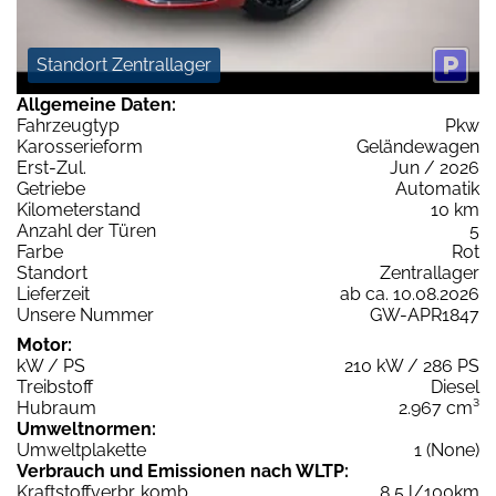
Standort Zentrallager
Allgemeine Daten:
Fahrzeugtyp
Pkw
Karosserieform
Geländewagen
Erst-Zul.
Jun / 2026
Getriebe
Automatik
Kilometerstand
10 km
Anzahl der Türen
5
Farbe
Rot
Standort
Zentrallager
Lieferzeit
ab ca. 10.08.2026
Unsere Nummer
GW-APR1847
Motor:
kW / PS
210 kW / 286 PS
Treibstoff
Diesel
Hubraum
2.967 cm³
Umweltnormen:
Umweltplakette
1 (None)
Verbrauch und Emissionen nach WLTP:
Kraftstoffverbr. komb.
8,5 l/100km