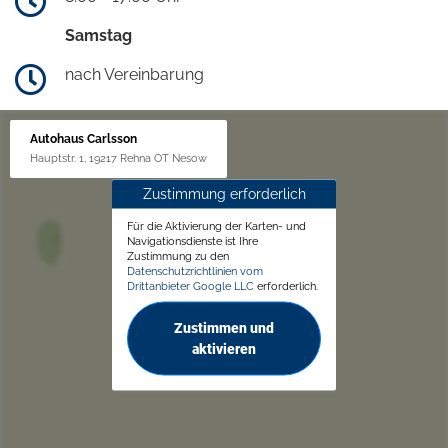
Samstag
nach Vereinbarung
Autohaus Carlsson
Hauptstr. 1, 19217 Rehna OT Nesow
Zustimmung erforderlich
Für die Aktivierung der Karten- und
Navigationsdienste ist Ihre
Zustimmung zu den
Datenschutzrichtlinien vom
Drittanbieter Google LLC
erforderlich.
Zustimmen und
aktivieren