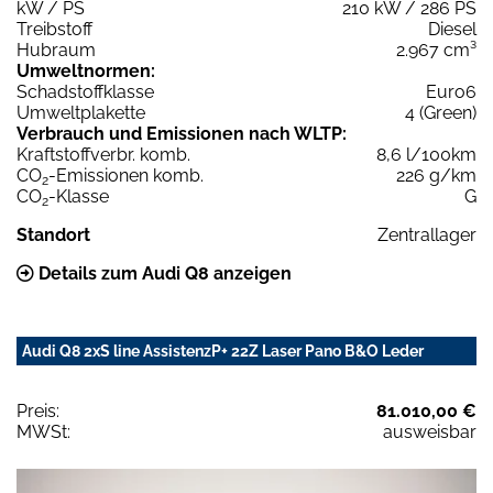
kW / PS
210 kW / 286 PS
Treibstoff
Diesel
Hubraum
2.967 cm³
Umweltnormen:
Schadstoffklasse
Euro6
Umweltplakette
4 (Green)
Verbrauch und Emissionen nach WLTP:
Kraftstoffverbr. komb.
8,6 l/100km
CO
-Emissionen komb.
226 g/km
2
CO
-Klasse
G
2
Standort
Zentrallager
Details zum Audi Q8 anzeigen
Audi Q8 2xS line AssistenzP+ 22Z Laser Pano B&O Leder
Preis:
81.010,00 €
MWSt:
ausweisbar