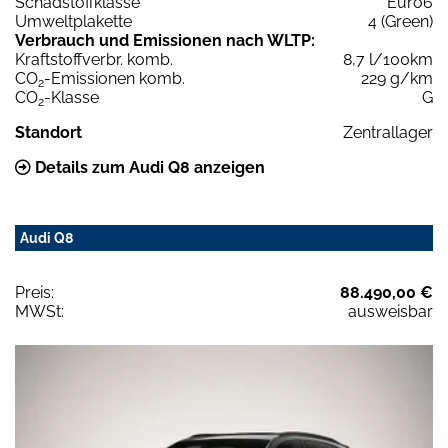
Schadstoffklasse
Euro6
Umweltplakette
4 (Green)
Verbrauch und Emissionen nach WLTP:
Kraftstoffverbr. komb.
8,7 l/100km
CO
-Emissionen komb.
229 g/km
2
CO
-Klasse
G
2
Standort
Zentrallager
Details zum Audi Q8 anzeigen
Audi Q8
Preis:
88.490,00 €
MWSt:
ausweisbar