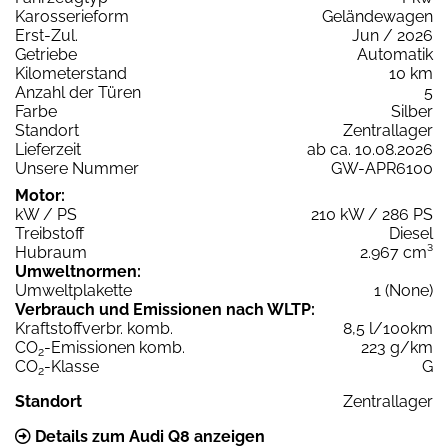
Karosserieform
Geländewagen
Erst-Zul.
Jun / 2026
Getriebe
Automatik
Kilometerstand
10 km
Anzahl der Türen
5
Farbe
Silber
Standort
Zentrallager
Lieferzeit
ab ca. 10.08.2026
Unsere Nummer
GW-APR6100
Motor:
kW / PS
210 kW / 286 PS
Treibstoff
Diesel
Hubraum
2.967 cm³
Umweltnormen:
Umweltplakette
1 (None)
Verbrauch und Emissionen nach WLTP:
Kraftstoffverbr. komb.
8,5 l/100km
CO
-Emissionen komb.
223 g/km
2
CO
-Klasse
G
2
Standort
Zentrallager
Details zum Audi Q8 anzeigen