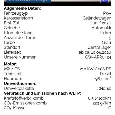
Allgemeine Daten:
Fahrzeugtyp
Pkw
Karosserieform
Geländewagen
Erst-Zul.
Jun / 2026
Getriebe
Automatik
Kilometerstand
10 km
Anzahl der Türen
5
Farbe
Grau
Standort
Zentrallager
Lieferzeit
ab ca. 10.08.2026
Unsere Nummer
GW-APR6424
Motor:
kW / PS
210 kW / 286 PS
Treibstoff
Diesel
Hubraum
2.967 cm³
Umweltnormen:
Umweltplakette
1 (None)
Verbrauch und Emissionen nach WLTP:
Kraftstoffverbr. komb.
8,5 l/100km
CO
-Emissionen komb.
223 g/km
2
CO
-Klasse
G
2