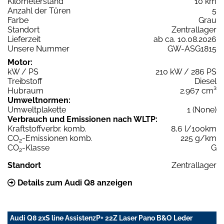
Kilometerstand
10 km
Anzahl der Türen
5
Farbe
Grau
Standort
Zentrallager
Lieferzeit
ab ca. 10.08.2026
Unsere Nummer
GW-ASG1815
Motor:
kW / PS
210 kW / 286 PS
Treibstoff
Diesel
Hubraum
2.967 cm³
Umweltnormen:
Umweltplakette
1 (None)
Verbrauch und Emissionen nach WLTP:
Kraftstoffverbr. komb.
8,6 l/100km
CO
-Emissionen komb.
225 g/km
2
CO
-Klasse
G
2
Standort
Zentrallager
Details zum Audi Q8 anzeigen
Audi Q8 2xS line AssistenzP+ 22Z Laser Pano B&O Leder