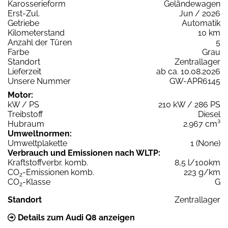
Karosserieform
Geländewagen
Erst-Zul.
Jun / 2026
Getriebe
Automatik
Kilometerstand
10 km
Anzahl der Türen
5
Farbe
Grau
Standort
Zentrallager
Lieferzeit
ab ca. 10.08.2026
Unsere Nummer
GW-APR6145
Motor:
kW / PS
210 kW / 286 PS
Treibstoff
Diesel
Hubraum
2.967 cm³
Umweltnormen:
Umweltplakette
1 (None)
Verbrauch und Emissionen nach WLTP:
Kraftstoffverbr. komb.
8,5 l/100km
CO
-Emissionen komb.
223 g/km
2
CO
-Klasse
G
2
Standort
Zentrallager
Details zum Audi Q8 anzeigen