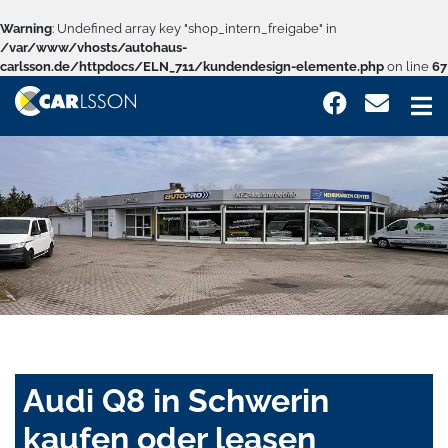
Warning
: Undefined array key "shop_intern_freigabe" in
/var/www/vhosts/autohaus-
carlsson.de/httpdocs/ELN_711/kundendesign-elemente.php
on line
67
Audi Q8 in Schwerin
kaufen oder leasen