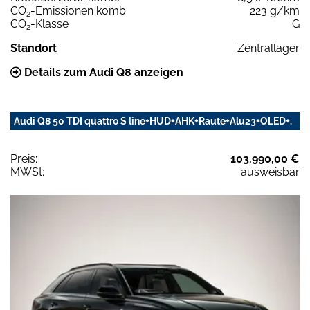
CO
-Emissionen komb.
223 g/km
2
CO
-Klasse
G
2
Standort
Zentrallager
Details zum Audi Q8 anzeigen
Audi Q8 50 TDI quattro S line+HUD+AHK+Raute+Alu23+OLED+.
Preis:
103.990,00 €
MWSt:
ausweisbar