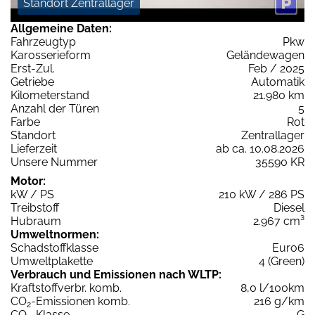
Standort Zentrallager
Allgemeine Daten:
Fahrzeugtyp
Pkw
Karosserieform
Geländewagen
Erst-Zul.
Feb / 2025
Getriebe
Automatik
Kilometerstand
21.980 km
Anzahl der Türen
5
Farbe
Rot
Standort
Zentrallager
Lieferzeit
ab ca. 10.08.2026
Unsere Nummer
35590 KR
Motor:
kW / PS
210 kW / 286 PS
Treibstoff
Diesel
Hubraum
2.967 cm³
Umweltnormen:
Schadstoffklasse
Euro6
Umweltplakette
4 (Green)
Verbrauch und Emissionen nach WLTP:
Kraftstoffverbr. komb.
8,0 l/100km
CO
-Emissionen komb.
216 g/km
2
CO
-Klasse
G