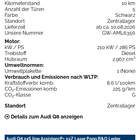
Kilometerstand
10 km
Anzahl der Türen
5
Farbe
Schwarz
Standort
Zentrallager
Lieferzeit
ab ca. 10.08.2026
Unsere Nummer
GW-AML6356
Motor:
kW / PS
210 kW / 286 PS
Treibstoff
Diesel
Hubraum
2.967 cm³
Umweltnormen:
Umweltplakette
1 (None)
Verbrauch und Emissionen nach WLTP:
Kraftstoffverbr. komb.
8,6 l/100km
CO
-Emissionen komb.
225 g/km
2
CO
-Klasse
G
2
Standort
Zentrallager
Details zum Audi Q8 anzeigen
Audi Q8 2xS line AssistenzP+ 22Z Laser Pano B&O Leder