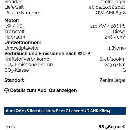
Standort
Zentrallager
Lieferzeit
ab ca. 10.08.2026
Unsere Nummer
GW-AML6318
Motor:
kW / PS
210 kW / 286 PS
Treibstoff
Diesel
Hubraum
2.967 cm³
Umweltnormen:
Umweltplakette
1 (None)
Verbrauch und Emissionen nach WLTP:
Kraftstoffverbr. komb.
8,5 l/100km
CO
-Emissionen komb.
223 g/km
2
CO
-Klasse
G
2
Standort
Zentrallager
Details zum Audi Q8 anzeigen
Audi Q8 2xS line AssistenzP+ 22Z Laser HUD AHK Klim4
Preis:
88.560,00 €