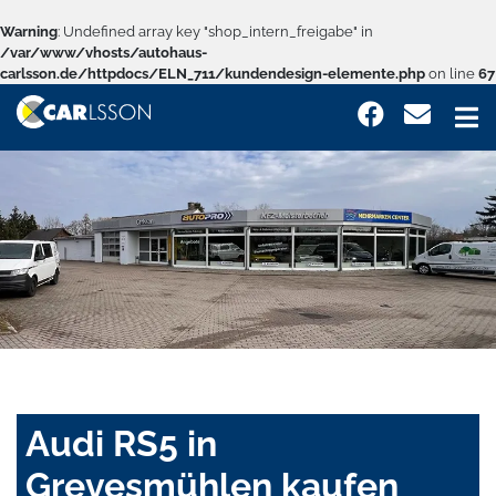
Warning
: Undefined array key "shop_intern_freigabe" in
/var/www/vhosts/autohaus-
carlsson.de/httpdocs/ELN_711/kundendesign-elemente.php
on line
67
Audi RS5 in
Grevesmühlen kaufen