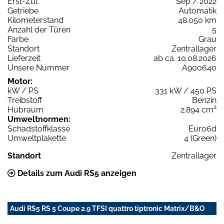
Erst-Zul.
Sep / 2022
Getriebe
Automatik
Kilometerstand
48.050 km
Anzahl der Türen
5
Farbe
Grau
Standort
Zentrallager
Lieferzeit
ab ca. 10.08.2026
Unsere Nummer
A900640
Motor:
kW / PS
331 kW / 450 PS
Treibstoff
Benzin
Hubraum
2.894 cm³
Umweltnormen:
Schadstoffklasse
Euro6d
Umweltplakette
4 (Green)
Standort
Zentrallager
Details zum Audi RS5 anzeigen
Audi RS5 RS 5 Coupe 2.9 TFSI quattro tiptronic Matrix/B&O