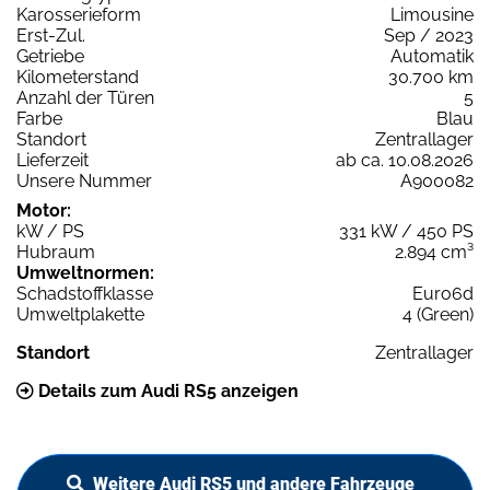
Karosserieform
Limousine
Erst-Zul.
Sep / 2023
Getriebe
Automatik
Kilometerstand
30.700 km
Anzahl der Türen
5
Farbe
Blau
Standort
Zentrallager
Lieferzeit
ab ca. 10.08.2026
Unsere Nummer
A900082
Motor:
kW / PS
331 kW / 450 PS
Hubraum
2.894 cm³
Umweltnormen:
Schadstoffklasse
Euro6d
Umweltplakette
4 (Green)
Standort
Zentrallager
Details zum Audi RS5 anzeigen
Weitere Audi RS5 und andere Fahrzeuge