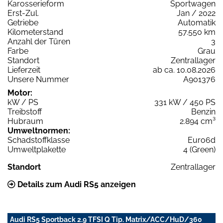
Karosserieform
Sportwagen
Erst-Zul.
Jan / 2022
Getriebe
Automatik
Kilometerstand
57.550 km
Anzahl der Türen
3
Farbe
Grau
Standort
Zentrallager
Lieferzeit
ab ca. 10.08.2026
Unsere Nummer
A901376
Motor:
kW / PS
331 kW / 450 PS
Treibstoff
Benzin
Hubraum
2.894 cm³
Umweltnormen:
Schadstoffklasse
Euro6d
Umweltplakette
4 (Green)
Standort
Zentrallager
Details zum Audi RS5 anzeigen
Audi RS5 Sportback 2.9 TFSI Q Tip. Matrix/ACC/HuD/360