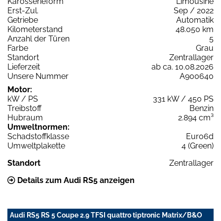
Karosserieform
Limousine
Erst-Zul.
Sep / 2022
Getriebe
Automatik
Kilometerstand
48.050 km
Anzahl der Türen
5
Farbe
Grau
Standort
Zentrallager
Lieferzeit
ab ca. 10.08.2026
Unsere Nummer
A900640
Motor:
kW / PS
331 kW / 450 PS
Treibstoff
Benzin
Hubraum
2.894 cm³
Umweltnormen:
Schadstoffklasse
Euro6d
Umweltplakette
4 (Green)
Standort
Zentrallager
Details zum Audi RS5 anzeigen
Audi RS5 RS 5 Coupe 2.9 TFSI quattro tiptronic Matrix/B&O