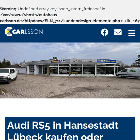
Warning
: Undefined array key "shop_intern_freigabe" in
/var/www/vhosts/autohaus-
carlsson.de/httpdocs/ELN_711/kundendesign-elemente.php
on line
67
Audi RS5 in Hansestadt
Lübeck kaufen oder