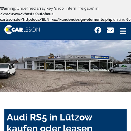
Warning
: Undefined array key "shop_intern_freigabe" in
/var/www/vhosts/autohaus-
carlsson.de/httpdocs/ELN_711/kundendesign-elemente.php
on line
67
Audi RS5 in Lützow
kaufen oder leasen