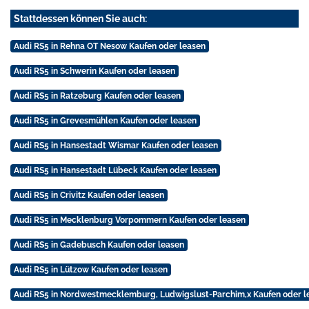
Stattdessen können Sie auch:
Audi RS5 in Rehna OT Nesow Kaufen oder leasen
Audi RS5 in Schwerin Kaufen oder leasen
Audi RS5 in Ratzeburg Kaufen oder leasen
Audi RS5 in Grevesmühlen Kaufen oder leasen
Audi RS5 in Hansestadt Wismar Kaufen oder leasen
Audi RS5 in Hansestadt Lübeck Kaufen oder leasen
Audi RS5 in Crivitz Kaufen oder leasen
Audi RS5 in Mecklenburg Vorpommern Kaufen oder leasen
Audi RS5 in Gadebusch Kaufen oder leasen
Audi RS5 in Lützow Kaufen oder leasen
Audi RS5 in Nordwestmecklemburg, Ludwigslust-Parchim,x Kaufen oder l