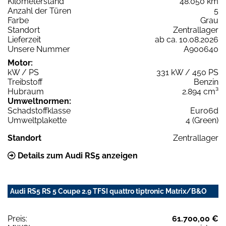
Kilometerstand
48.050 km
Anzahl der Türen
5
Farbe
Grau
Standort
Zentrallager
Lieferzeit
ab ca. 10.08.2026
Unsere Nummer
A900640
Motor:
kW / PS
331 kW / 450 PS
Treibstoff
Benzin
Hubraum
2.894 cm³
Umweltnormen:
Schadstoffklasse
Euro6d
Umweltplakette
4 (Green)
Standort
Zentrallager
Details zum Audi RS5 anzeigen
Audi RS5 RS 5 Coupe 2.9 TFSI quattro tiptronic Matrix/B&O
Preis:
61.700,00 €