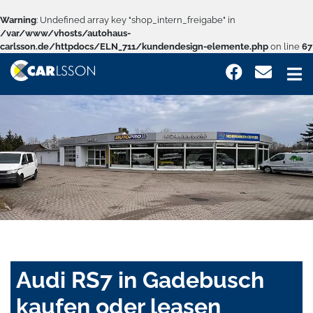
Warning
: Undefined array key "shop_intern_freigabe" in
/var/www/vhosts/autohaus-
carlsson.de/httpdocs/ELN_711/kundendesign-elemente.php
on line
67
Audi RS7 in Gadebusch
kaufen oder leasen