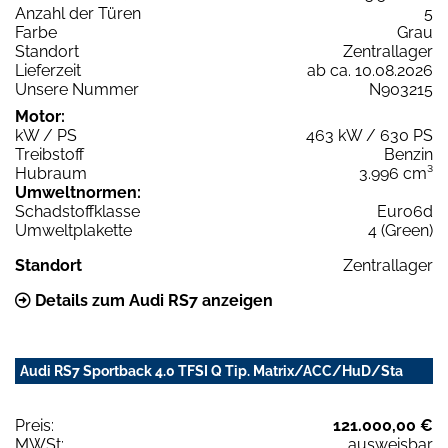
Anzahl der Türen
5
Farbe
Grau
Standort
Zentrallager
Lieferzeit
ab ca. 10.08.2026
Unsere Nummer
N903215
Motor:
kW / PS
463 kW / 630 PS
Treibstoff
Benzin
Hubraum
3.996 cm³
Umweltnormen:
Schadstoffklasse
Euro6d
Umweltplakette
4 (Green)
Standort
Zentrallager
Details zum Audi RS7 anzeigen
Audi RS7 Sportback 4.0 TFSI Q Tip. Matrix/ACC/HuD/Sta
Preis:
121.000,00 €
MWSt:
ausweisbar