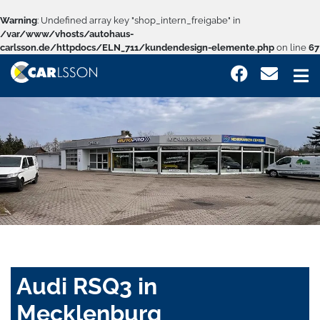
Warning
: Undefined array key "shop_intern_freigabe" in
/var/www/vhosts/autohaus-
carlsson.de/httpdocs/ELN_711/kundendesign-elemente.php
on line
67
Audi RSQ3 in
Mecklenburg