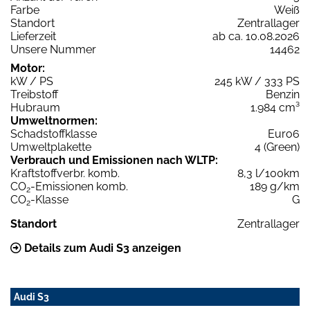
Farbe
Weiß
Standort
Zentrallager
Lieferzeit
ab ca. 10.08.2026
Unsere Nummer
14462
Motor:
kW / PS
245 kW / 333 PS
Treibstoff
Benzin
Hubraum
1.984 cm³
Umweltnormen:
Schadstoffklasse
Euro6
Umweltplakette
4 (Green)
Verbrauch und Emissionen nach WLTP:
Kraftstoffverbr. komb.
8,3 l/100km
CO
-Emissionen komb.
189 g/km
2
CO
-Klasse
G
2
Standort
Zentrallager
Details zum Audi S3 anzeigen
Audi S3