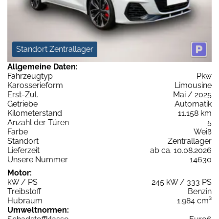
Standort Zentrallager
Allgemeine Daten:
Fahrzeugtyp
Pkw
Karosserieform
Limousine
Erst-Zul.
Mai / 2025
Getriebe
Automatik
Kilometerstand
11.158 km
Anzahl der Türen
5
Farbe
Weiß
Standort
Zentrallager
Lieferzeit
ab ca. 10.08.2026
Unsere Nummer
14630
Motor:
kW / PS
245 kW / 333 PS
Treibstoff
Benzin
Hubraum
1.984 cm³
Umweltnormen: