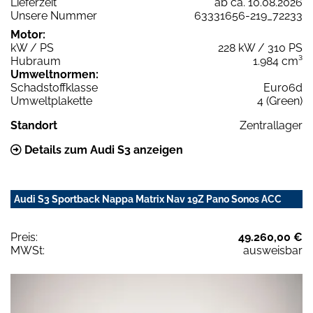
Lieferzeit
ab ca. 10.08.2026
Unsere Nummer
63331656-219_72233
Motor:
kW / PS
228 kW / 310 PS
Hubraum
1.984 cm³
Umweltnormen:
Schadstoffklasse
Euro6d
Umweltplakette
4 (Green)
Standort
Zentrallager
Details zum Audi S3 anzeigen
Audi S3 Sportback Nappa Matrix Nav 19Z Pano Sonos ACC
Preis:
49.260,00 €
MWSt:
ausweisbar