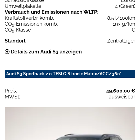
Schadstoffklasse
Euro6
Umweltplakette
4 (Green)
Verbrauch und Emissionen nach WLTP:
Kraftstoffverbr. komb.
8,5 l/100km
CO
-Emissionen komb.
193 g/km
2
CO
-Klasse
G
2
Standort
Zentrallager
Details zum Audi S3 anzeigen
Audi S3 Sportback 2.0 TFSI Q S tronic Matrix/ACC/360°
Preis:
49.600,00 €
MWSt:
ausweisbar