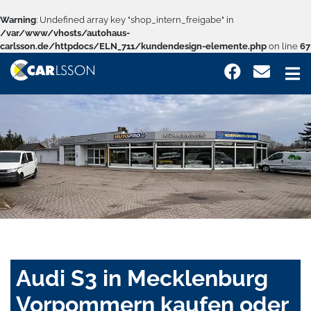
Warning
: Undefined array key "shop_intern_freigabe" in
/var/www/vhosts/autohaus-
carlsson.de/httpdocs/ELN_711/kundendesign-elemente.php
on line
67
Audi S3 in Mecklenburg
Vorpommern kaufen oder