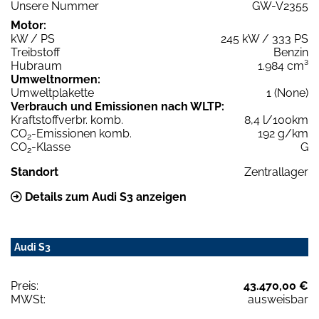
Unsere Nummer
GW-V2355
Motor:
kW / PS
245 kW / 333 PS
Treibstoff
Benzin
Hubraum
1.984 cm³
Umweltnormen:
Umweltplakette
1 (None)
Verbrauch und Emissionen nach WLTP:
Kraftstoffverbr. komb.
8,4 l/100km
CO
-Emissionen komb.
192 g/km
2
CO
-Klasse
G
2
Standort
Zentrallager
Details zum Audi S3 anzeigen
Audi S3
Preis:
43.470,00 €
MWSt:
ausweisbar