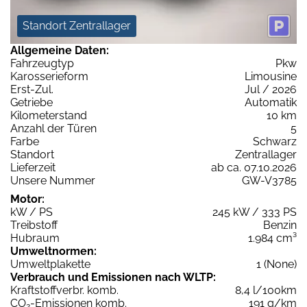
Standort Zentrallager
Allgemeine Daten:
Fahrzeugtyp
Pkw
Karosserieform
Limousine
Erst-Zul.
Jul / 2026
Getriebe
Automatik
Kilometerstand
10 km
Anzahl der Türen
5
Farbe
Schwarz
Standort
Zentrallager
Lieferzeit
ab ca. 07.10.2026
Unsere Nummer
GW-V3785
Motor:
kW / PS
245 kW / 333 PS
Treibstoff
Benzin
Hubraum
1.984 cm³
Umweltnormen:
Umweltplakette
1 (None)
Verbrauch und Emissionen nach WLTP:
Kraftstoffverbr. komb.
8,4 l/100km
CO
-Emissionen komb.
191 g/km
2