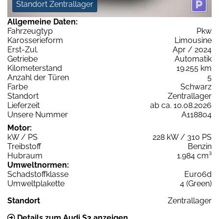
Standort Zentrallager
Allgemeine Daten:
Fahrzeugtyp
Pkw
Karosserieform
Limousine
Erst-Zul.
Apr / 2024
Getriebe
Automatik
Kilometerstand
19.255 km
Anzahl der Türen
5
Farbe
Schwarz
Standort
Zentrallager
Lieferzeit
ab ca. 10.08.2026
Unsere Nummer
A118804
Motor:
kW / PS
228 kW / 310 PS
Treibstoff
Benzin
Hubraum
1.984 cm³
Umweltnormen:
Schadstoffklasse
Euro6d
Umweltplakette
4 (Green)
Standort
Zentrallager
Details zum Audi S3 anzeigen