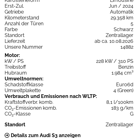
Karosserieform
Limousine
Erst-Zul.
Jun / 2024
Getriebe
Automatik
Kilometerstand
29.358 km
Anzahl der Türen
5
Farbe
Schwarz
Standort
Zentrallager
Lieferzeit
ab ca. 10.08.2026
Unsere Nummer
14882
Motor:
kW / PS
228 kW / 310 PS
Treibstoff
Benzin
Hubraum
1.984 cm³
Umweltnormen:
Schadstoffklasse
Euro6d
Umweltplakette
4 (Green)
Verbrauch und Emissionen nach WLTP:
Kraftstoffverbr. komb.
8,1 l/100km
CO
-Emissionen komb.
183 g/km
2
CO
-Klasse
G
2
Standort
Zentrallager
Details zum Audi S3 anzeigen