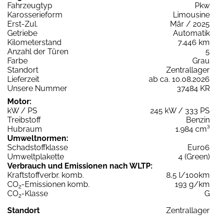
Fahrzeugtyp
Pkw
Karosserieform
Limousine
Erst-Zul.
Mär / 2025
Getriebe
Automatik
Kilometerstand
7.446 km
Anzahl der Türen
5
Farbe
Grau
Standort
Zentrallager
Lieferzeit
ab ca. 10.08.2026
Unsere Nummer
37484 KR
Motor:
kW / PS
245 kW / 333 PS
Treibstoff
Benzin
Hubraum
1.984 cm³
Umweltnormen:
Schadstoffklasse
Euro6
Umweltplakette
4 (Green)
Verbrauch und Emissionen nach WLTP:
Kraftstoffverbr. komb.
8,5 l/100km
CO
-Emissionen komb.
193 g/km
2
CO
-Klasse
G
2
Standort
Zentrallager