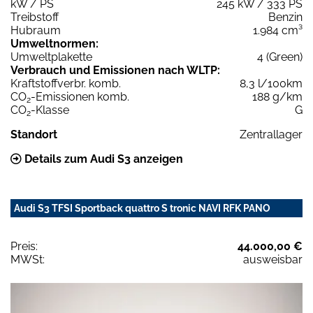
kW / PS
245 kW / 333 PS
Treibstoff
Benzin
Hubraum
1.984 cm³
Umweltnormen:
Umweltplakette
4 (Green)
Verbrauch und Emissionen nach WLTP:
Kraftstoffverbr. komb.
8,3 l/100km
CO
-Emissionen komb.
188 g/km
2
CO
-Klasse
G
2
Standort
Zentrallager
Details zum Audi S3 anzeigen
Audi S3 TFSI Sportback quattro S tronic NAVI RFK PANO
Preis:
44.000,00 €
MWSt:
ausweisbar