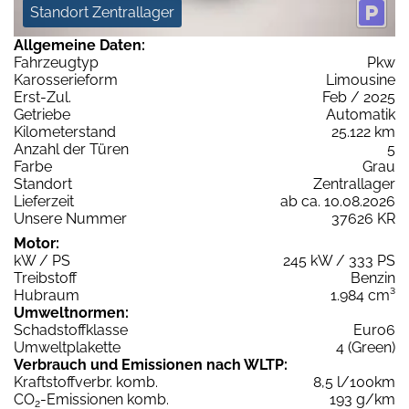
Standort Zentrallager
Allgemeine Daten:
Fahrzeugtyp
Pkw
Karosserieform
Limousine
Erst-Zul.
Feb / 2025
Getriebe
Automatik
Kilometerstand
25.122 km
Anzahl der Türen
5
Farbe
Grau
Standort
Zentrallager
Lieferzeit
ab ca. 10.08.2026
Unsere Nummer
37626 KR
Motor:
kW / PS
245 kW / 333 PS
Treibstoff
Benzin
Hubraum
1.984 cm³
Umweltnormen:
Schadstoffklasse
Euro6
Umweltplakette
4 (Green)
Verbrauch und Emissionen nach WLTP:
Kraftstoffverbr. komb.
8,5 l/100km
CO
-Emissionen komb.
193 g/km
2