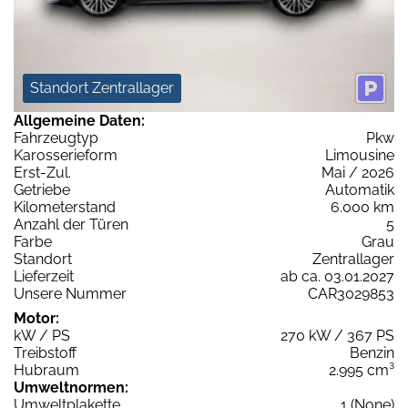
Standort Zentrallager
Allgemeine Daten:
Fahrzeugtyp
Pkw
Karosserieform
Limousine
Erst-Zul.
Mai / 2026
Getriebe
Automatik
Kilometerstand
6.000 km
Anzahl der Türen
5
Farbe
Grau
Standort
Zentrallager
Lieferzeit
ab ca. 03.01.2027
Unsere Nummer
CAR3029853
Motor:
kW / PS
270 kW / 367 PS
Treibstoff
Benzin
Hubraum
2.995 cm³
Umweltnormen:
Umweltplakette
1 (None)