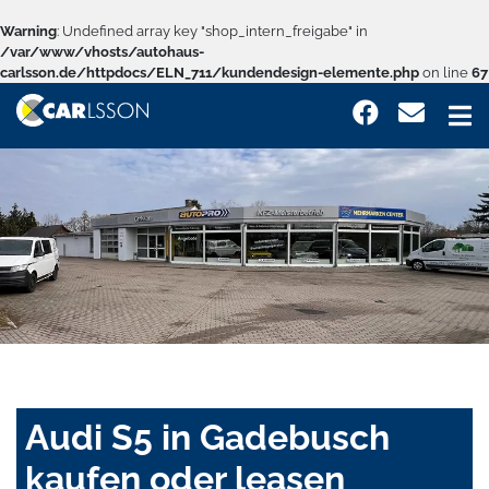
Warning
: Undefined array key "shop_intern_freigabe" in
/var/www/vhosts/autohaus-
carlsson.de/httpdocs/ELN_711/kundendesign-elemente.php
on line
67
Audi S5 in Gadebusch
kaufen oder leasen