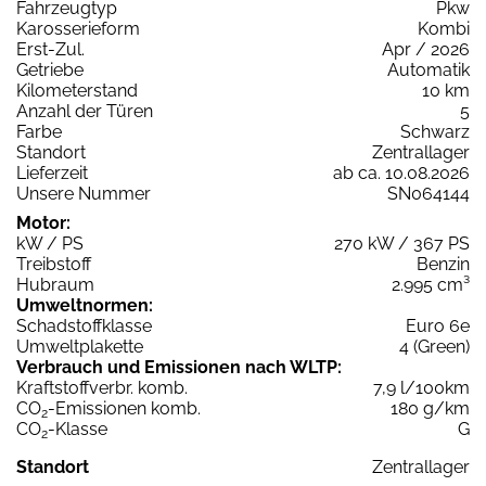
Fahrzeugtyp
Pkw
Karosserieform
Kombi
Erst-Zul.
Apr / 2026
Getriebe
Automatik
Kilometerstand
10 km
Anzahl der Türen
5
Farbe
Schwarz
Standort
Zentrallager
Lieferzeit
ab ca. 10.08.2026
Unsere Nummer
SN064144
Motor:
kW / PS
270 kW / 367 PS
Treibstoff
Benzin
Hubraum
2.995 cm³
Umweltnormen:
Schadstoffklasse
Euro 6e
Umweltplakette
4 (Green)
Verbrauch und Emissionen nach WLTP:
Kraftstoffverbr. komb.
7,9 l/100km
CO
-Emissionen komb.
180 g/km
2
CO
-Klasse
G
2
Standort
Zentrallager