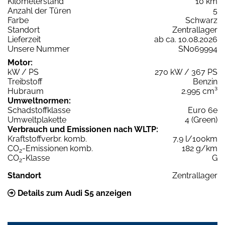
Kilometerstand
10 km
Anzahl der Türen
5
Farbe
Schwarz
Standort
Zentrallager
Lieferzeit
ab ca. 10.08.2026
Unsere Nummer
SN069994
Motor:
kW / PS
270 kW / 367 PS
Treibstoff
Benzin
Hubraum
2.995 cm³
Umweltnormen:
Schadstoffklasse
Euro 6e
Umweltplakette
4 (Green)
Verbrauch und Emissionen nach WLTP:
Kraftstoffverbr. komb.
7,9 l/100km
CO
-Emissionen komb.
182 g/km
2
CO
-Klasse
G
2
Standort
Zentrallager
Details zum Audi S5 anzeigen