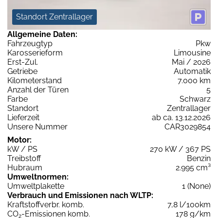
Standort Zentrallager
Allgemeine Daten:
Fahrzeugtyp
Pkw
Karosserieform
Limousine
Erst-Zul.
Mai / 2026
Getriebe
Automatik
Kilometerstand
7.000 km
Anzahl der Türen
5
Farbe
Schwarz
Standort
Zentrallager
Lieferzeit
ab ca. 13.12.2026
Unsere Nummer
CAR3029854
Motor:
kW / PS
270 kW / 367 PS
Treibstoff
Benzin
Hubraum
2.995 cm³
Umweltnormen:
Umweltplakette
1 (None)
Verbrauch und Emissionen nach WLTP:
Kraftstoffverbr. komb.
7,8 l/100km
CO
-Emissionen komb.
178 g/km
2