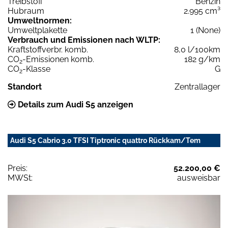
Treibstoff
Benzin
Hubraum
2.995 cm³
Umweltnormen:
Umweltplakette
1 (None)
Verbrauch und Emissionen nach WLTP:
Kraftstoffverbr. komb.
8,0 l/100km
CO
-Emissionen komb.
182 g/km
2
CO
-Klasse
G
2
Standort
Zentrallager
Details zum Audi S5 anzeigen
Audi S5 Cabrio 3.0 TFSI Tiptronic quattro Rückkam/Tem
Preis:
52.200,00 €
MWSt:
ausweisbar