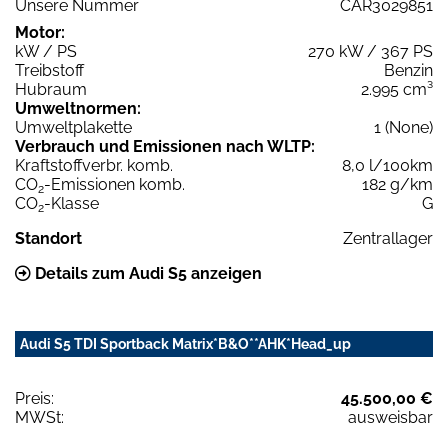
Unsere Nummer
CAR3029851
Motor:
kW / PS
270 kW / 367 PS
Treibstoff
Benzin
Hubraum
2.995 cm³
Umweltnormen:
Umweltplakette
1 (None)
Verbrauch und Emissionen nach WLTP:
Kraftstoffverbr. komb.
8,0 l/100km
CO
-Emissionen komb.
182 g/km
2
CO
-Klasse
G
2
Standort
Zentrallager
Details zum Audi S5 anzeigen
Audi S5 TDI Sportback Matrix*B&O**AHK*Head_up
Preis:
45.500,00 €
MWSt:
ausweisbar