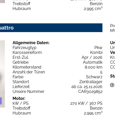
Treibstoff
Benzin
Hubraum
2.995 cm³
Pr
uattro
M
Allgemeine Daten:
U
Fahrzeugtyp
Pkw
Um
Karosserieform
Kombi
Ve
Erst-Zul.
Apr / 2026
Kr
Getriebe
Automatik
C
Kilometerstand
8.000 km
C
Anzahl der Türen
5
St
Farbe
Schwarz
Standort
Zentrallager
Lieferzeit
ab ca. 25.11.2026
Unsere Nummer
CAR3029852
Motor:
kW / PS
270 kW / 367 PS
Treibstoff
Benzin
Hubraum
2.995 cm³