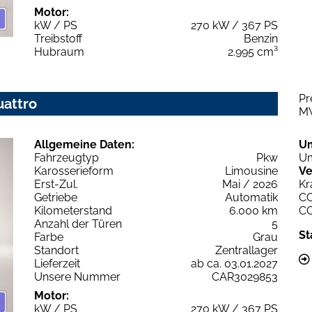
Motor:
kW / PS
270 kW / 367 PS
Treibstoff
Benzin
Hubraum
2.995 cm³
Pr
uattro
M
Allgemeine Daten:
U
Fahrzeugtyp
Pkw
Um
Karosserieform
Limousine
Ve
Erst-Zul.
Mai / 2026
Kr
Getriebe
Automatik
C
Kilometerstand
6.000 km
C
Anzahl der Türen
5
St
Farbe
Grau
Standort
Zentrallager
Lieferzeit
ab ca. 03.01.2027
Unsere Nummer
CAR3029853
Motor:
kW / PS
270 kW / 367 PS