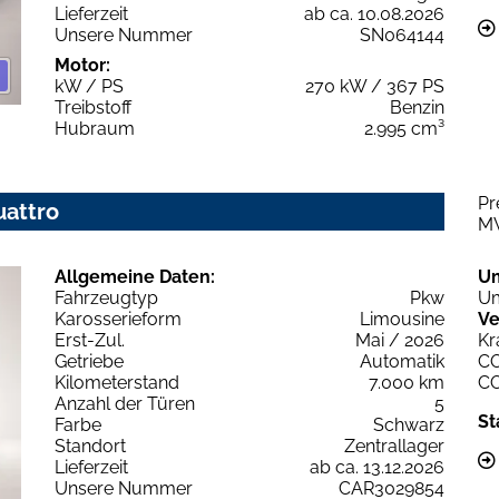
Lieferzeit
ab ca. 10.08.2026
Unsere Nummer
SN064144
Motor:
kW / PS
270 kW / 367 PS
Treibstoff
Benzin
Hubraum
2.995 cm³
Pr
uattro
M
Allgemeine Daten:
U
Fahrzeugtyp
Pkw
Um
Karosserieform
Limousine
Ve
Erst-Zul.
Mai / 2026
Kr
Getriebe
Automatik
C
Kilometerstand
7.000 km
C
Anzahl der Türen
5
St
Farbe
Schwarz
Standort
Zentrallager
Lieferzeit
ab ca. 13.12.2026
Unsere Nummer
CAR3029854