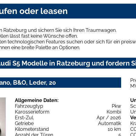
ufen oder leasen
n Ratzeburg und sichern Sie sich Ihren Traumwagen.
len lässt fast keine Wünsche offen.
en technologischen Features suchen oder sich für ein preiswe
hnen eine breite Palette an Optionen.
udi S5 Modelle in Ratzeburg und fordern Si
Pr
Pano, B&O, Leder, 20
M
Allgemeine Daten:
U
Fahrzeugtyp
Pkw
Sc
Karosserieform
Kombi
Um
Erst-Zul.
Apr / 2026
Ve
Getriebe
Automatik
Kr
Kilometerstand
10 km
C
Anzahl der Türen
5
C