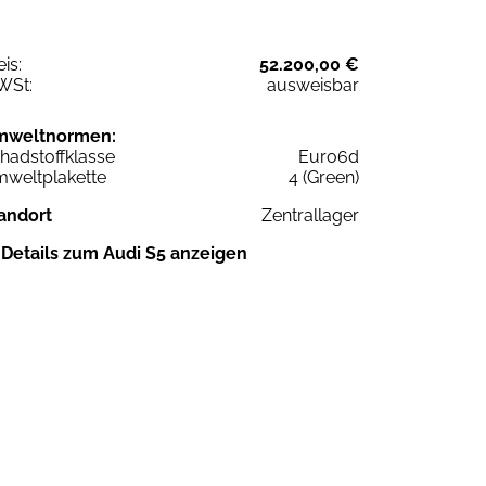
eis:
52.200,00 €
WSt:
ausweisbar
mweltnormen:
hadstoffklasse
Euro6d
weltplakette
4 (Green)
andort
Zentrallager
Details zum Audi S5 anzeigen