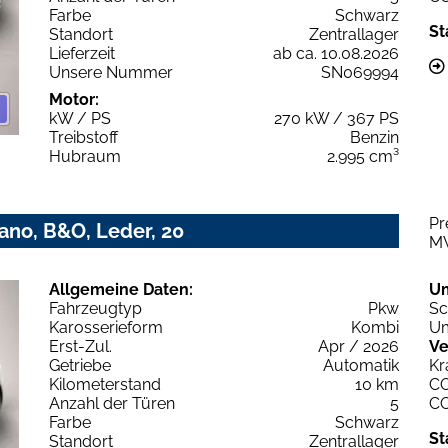
Farbe
Schwarz
St
Standort
Zentrallager
Lieferzeit
ab ca. 10.08.2026
Unsere Nummer
SN069994
Motor:
kW / PS
270 kW / 367 PS
Treibstoff
Benzin
Hubraum
2.995 cm³
Pr
Pano, B&O, Leder, 20
M
Allgemeine Daten:
U
Fahrzeugtyp
Pkw
Sc
Karosserieform
Kombi
Um
Erst-Zul.
Apr / 2026
Ve
Getriebe
Automatik
Kr
Kilometerstand
10 km
C
Anzahl der Türen
5
C
Farbe
Schwarz
St
Standort
Zentrallager