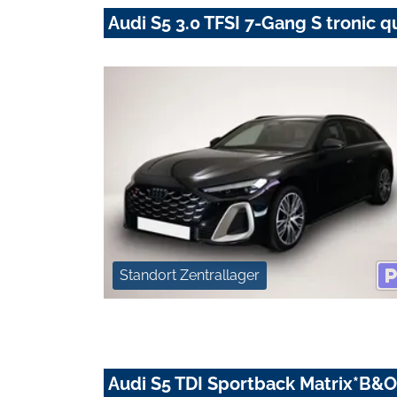
Audi S5 3.0 TFSI 7-Gang S tronic q
Standort Zentrallager
Audi S5 TDI Sportback Matrix*B&