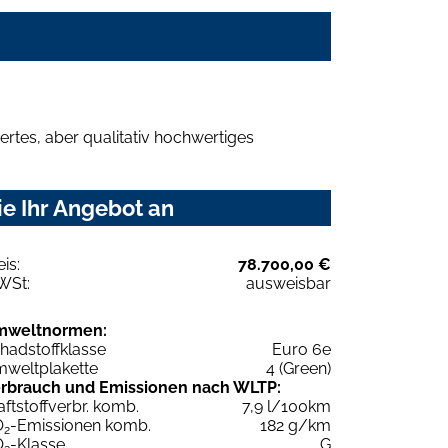
rtes, aber qualitativ hochwertiges
e Ihr Angebot an
eis:
78.700,00 €
WSt:
ausweisbar
mweltnormen:
hadstoffklasse
Euro 6e
weltplakette
4 (Green)
rbrauch und Emissionen nach WLTP:
aftstoffverbr. komb.
7,9 l/100km
O
-Emissionen komb.
182 g/km
2
O
-Klasse
G