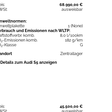
eis:
68.990,00 €
WSt:
ausweisbar
mweltnormen:
weltplakette
1 (None)
rbrauch und Emissionen nach WLTP:
aftstoffverbr. komb.
8,0 l/100km
O
-Emissionen komb.
182 g/km
2
O
-Klasse
G
2
andort
Zentrallager
Details zum Audi S5 anzeigen
eis:
45.500,00 €
WSt:
ausweisbar