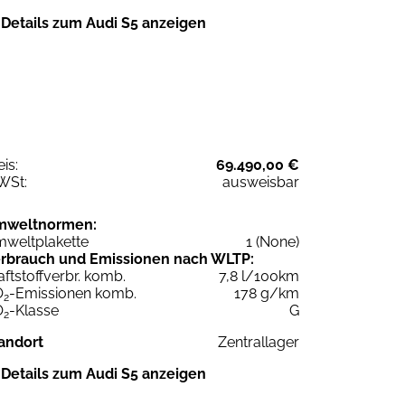
Details zum Audi S5 anzeigen
eis:
69.490,00 €
WSt:
ausweisbar
mweltnormen:
weltplakette
1 (None)
rbrauch und Emissionen nach WLTP:
aftstoffverbr. komb.
7,8 l/100km
O
-Emissionen komb.
178 g/km
2
O
-Klasse
G
2
andort
Zentrallager
Details zum Audi S5 anzeigen