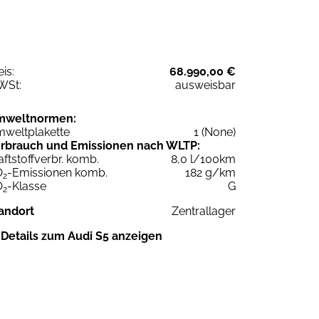
eis:
68.990,00 €
WSt:
ausweisbar
mweltnormen:
weltplakette
1 (None)
rbrauch und Emissionen nach WLTP:
aftstoffverbr. komb.
8,0 l/100km
O
-Emissionen komb.
182 g/km
2
O
-Klasse
G
2
andort
Zentrallager
Details zum Audi S5 anzeigen