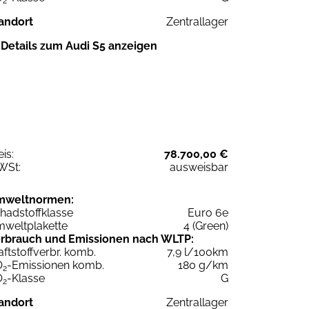
2
andort
Zentrallager
Details zum Audi S5 anzeigen
eis:
78.700,00 €
WSt:
ausweisbar
mweltnormen:
hadstoffklasse
Euro 6e
weltplakette
4 (Green)
rbrauch und Emissionen nach WLTP:
aftstoffverbr. komb.
7,9 l/100km
O
-Emissionen komb.
180 g/km
2
O
-Klasse
G
2
andort
Zentrallager