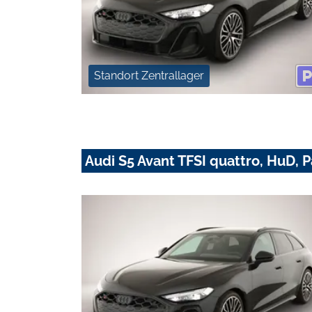
Standort Zentrallager
Audi S5 Avant TFSI quattro, HuD, 