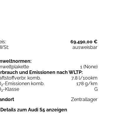
eis:
69.490,00 €
WSt:
ausweisbar
mweltnormen:
weltplakette
1 (None)
rbrauch und Emissionen nach WLTP:
aftstoffverbr. komb.
7,8 l/100km
O
-Emissionen komb.
178 g/km
2
O
-Klasse
G
2
andort
Zentrallager
Details zum Audi S5 anzeigen