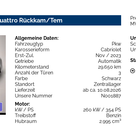
Pr
c quattro Rückkam/Tem
M
Allgemeine Daten:
U
Fahrzeugtyp
Pkw
Sc
Karosserieform
Cabriolet
Um
Erst-Zul.
Nov / 2023
St
Getriebe
Automatik
Kilometerstand
29.650 km
Anzahl der Türen
3
Farbe
Schwarz
Standort
Zentrallager
Lieferzeit
ab ca. 10.08.2026
Unsere Nummer
N001887
Motor:
kW / PS
260 kW / 354 PS
Treibstoff
Benzin
Hubraum
2.995 cm³