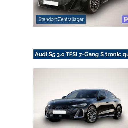
Standort Zentrallager
Audi S5 3.0 TFSI 7-Gang S tronic q