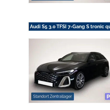
Audi S5 3.0 TFSI 7-Gang S tronic q
Standort Zentrallager