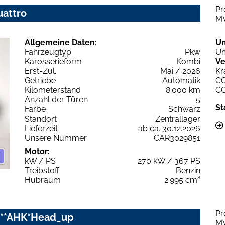
Pr
uattro
M
Allgemeine Daten:
U
Fahrzeugtyp
Pkw
Um
Karosserieform
Kombi
Ve
Erst-Zul.
Mai / 2026
Kr
Getriebe
Automatik
C
Kilometerstand
8.000 km
C
Anzahl der Türen
5
St
Farbe
Schwarz
Standort
Zentrallager
Lieferzeit
ab ca. 30.12.2026
Unsere Nummer
CAR3029851
Motor:
kW / PS
270 kW / 367 PS
Treibstoff
Benzin
Hubraum
2.995 cm³
Pr
O**AHK*Head_up
M