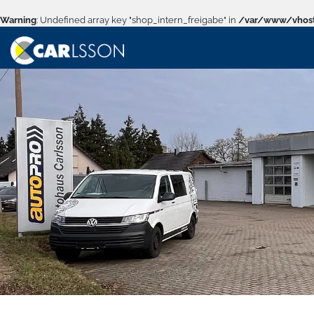
Warning
: Undefined array key "shop_intern_freigabe" in
/var/www/vhost