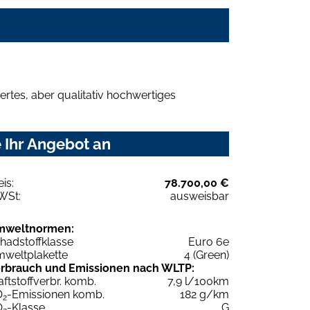
rtes, aber qualitativ hochwertiges
 Ihr Angebot an
eis:
78.700,00 €
WSt:
ausweisbar
mweltnormen:
hadstoffklasse
Euro 6e
weltplakette
4 (Green)
rbrauch und Emissionen nach WLTP:
aftstoffverbr. komb.
7,9 l/100km
O
-Emissionen komb.
182 g/km
2
O
-Klasse
G