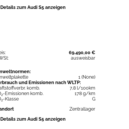
Details zum Audi S5 anzeigen
eis:
69.490,00 €
WSt:
ausweisbar
mweltnormen:
weltplakette
1 (None)
rbrauch und Emissionen nach WLTP:
aftstoffverbr. komb.
7,8 l/100km
O
-Emissionen komb.
178 g/km
2
O
-Klasse
G
2
andort
Zentrallager
Details zum Audi S5 anzeigen