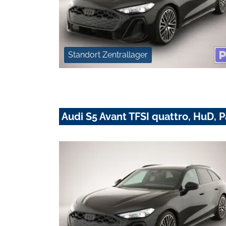
Standort Zentrallager
Audi S5 Avant TFSI quattro, HuD, 