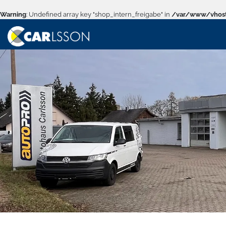
Warning
: Undefined array key "shop_intern_freigabe" in
/var/www/vhost