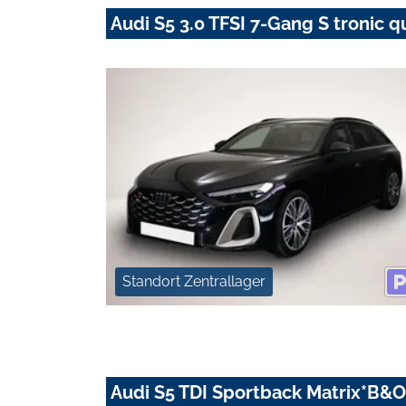
Audi S5 3.0 TFSI 7-Gang S tronic q
Standort Zentrallager
Audi S5 TDI Sportback Matrix*B&