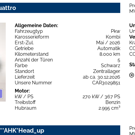
Pr
uattro
M
Allgemeine Daten:
U
Fahrzeugtyp
Pkw
Um
Karosserieform
Kombi
Ve
Erst-Zul.
Mai / 2026
Kr
Getriebe
Automatik
C
Kilometerstand
8.000 km
C
Anzahl der Türen
5
St
Farbe
Schwarz
Standort
Zentrallager
Lieferzeit
ab ca. 30.12.2026
Unsere Nummer
CAR3029851
Motor:
kW / PS
270 kW / 367 PS
Treibstoff
Benzin
Hubraum
2.995 cm³
Pr
O**AHK*Head_up
M