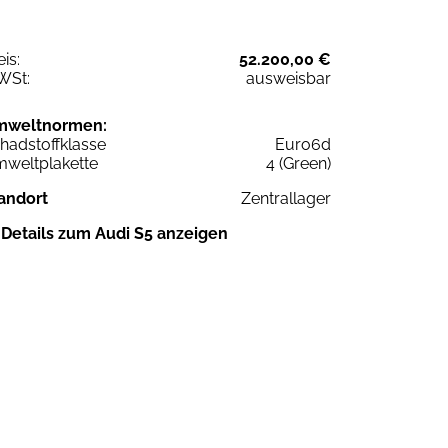
eis:
52.200,00 €
WSt:
ausweisbar
mweltnormen:
hadstoffklasse
Euro6d
weltplakette
4 (Green)
andort
Zentrallager
Details zum Audi S5 anzeigen