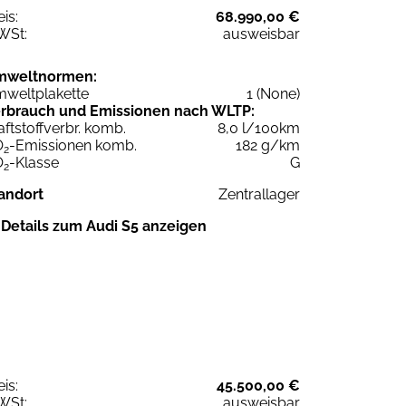
eis:
68.990,00 €
WSt:
ausweisbar
mweltnormen:
weltplakette
1 (None)
rbrauch und Emissionen nach WLTP:
aftstoffverbr. komb.
8,0 l/100km
O
-Emissionen komb.
182 g/km
2
O
-Klasse
G
2
andort
Zentrallager
Details zum Audi S5 anzeigen
eis:
45.500,00 €
WSt:
ausweisbar