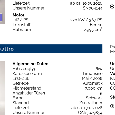
Lieferzeit
ab ca. 10.08.2026
Unsere Nummer
SN064144
Motor:
kW / PS
270 kW / 367 PS
Treibstoff
Benzin
Hubraum
2.995 cm³
Pr
uattro
M
Allgemeine Daten:
U
Fahrzeugtyp
Pkw
Um
Karosserieform
Limousine
Ve
Erst-Zul.
Mai / 2026
Kr
Getriebe
Automatik
C
Kilometerstand
7.000 km
C
Anzahl der Türen
5
St
Farbe
Schwarz
Standort
Zentrallager
Lieferzeit
ab ca. 13.12.2026
Unsere Nummer
CAR3029854