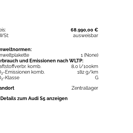
eis:
68.990,00 €
WSt:
ausweisbar
mweltnormen:
weltplakette
1 (None)
rbrauch und Emissionen nach WLTP:
aftstoffverbr. komb.
8,0 l/100km
O
-Emissionen komb.
182 g/km
2
O
-Klasse
G
2
andort
Zentrallager
Details zum Audi S5 anzeigen