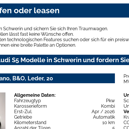
fen oder leasen
n Schwerin und sichern Sie sich Ihren Traumwagen.
len lässt fast keine Wünsche offen.
en technologischen Features suchen oder sich für ein preiswe
hnen eine breite Palette an Optionen.
di S5 Modelle in Schwerin und fordern Sie
Pr
Pano, B&O, Leder, 20
M
Allgemeine Daten:
U
Fahrzeugtyp
Pkw
Sc
Karosserieform
Kombi
Um
Erst-Zul.
Apr / 2026
Ve
Getriebe
Automatik
Kr
Kilometerstand
10 km
C
Anzahl der Türen
5
C