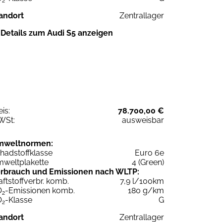
2
andort
Zentrallager
Details zum Audi S5 anzeigen
eis:
78.700,00 €
WSt:
ausweisbar
mweltnormen:
hadstoffklasse
Euro 6e
weltplakette
4 (Green)
rbrauch und Emissionen nach WLTP:
aftstoffverbr. komb.
7,9 l/100km
O
-Emissionen komb.
180 g/km
2
O
-Klasse
G
2
andort
Zentrallager