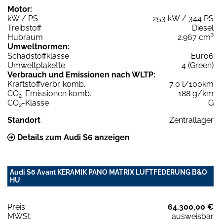
Motor:
kW / PS
253 kW / 344 PS
Treibstoff
Diesel
Hubraum
2.967 cm³
Umweltnormen:
Schadstoffklasse
Euro6
Umweltplakette
4 (Green)
Verbrauch und Emissionen nach WLTP:
Kraftstoffverbr. komb.
7,0 l/100km
CO
-Emissionen komb.
188 g/km
2
CO
-Klasse
G
2
Standort
Zentrallager
Details zum Audi S6 anzeigen
Audi S6 Avant KERAMIK PANO MATRIX LUFTFEDERUNG B&O
HU
Preis:
64.300,00 €
MWSt:
ausweisbar