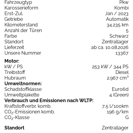
Fahrzeugtyp
Pkw
Karosserieform
Kombi
Erst-Zul.
Jan / 2023
Getriebe
Automatik
Kilometerstand
34.235 km
Anzahl der Türen
5
Farbe
Schwarz
Standort
Zentrallager
Lieferzeit
ab ca. 10.08.2026
Unsere Nummer
13367
Motor:
kW / PS
253 kW / 344 PS
Treibstoff
Diesel
Hubraum
2.967 cm³
Umweltnormen:
Schadstoffklasse
Euro6d
Umweltplakette
4 (Green)
Verbrauch und Emissionen nach WLTP:
Kraftstoffverbr. komb.
7,5 l/100km
CO
-Emissionen komb.
196 g/km
2
CO
-Klasse
G
2
Standort
Zentrallager