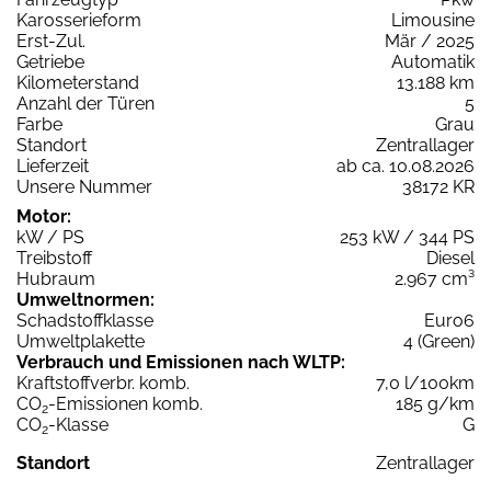
Karosserieform
Limousine
Erst-Zul.
Mär / 2025
Getriebe
Automatik
Kilometerstand
13.188 km
Anzahl der Türen
5
Farbe
Grau
Standort
Zentrallager
Lieferzeit
ab ca. 10.08.2026
Unsere Nummer
38172 KR
Motor:
kW / PS
253 kW / 344 PS
Treibstoff
Diesel
Hubraum
2.967 cm³
Umweltnormen:
Schadstoffklasse
Euro6
Umweltplakette
4 (Green)
Verbrauch und Emissionen nach WLTP:
Kraftstoffverbr. komb.
7,0 l/100km
CO
-Emissionen komb.
185 g/km
2
CO
-Klasse
G
2
Standort
Zentrallager