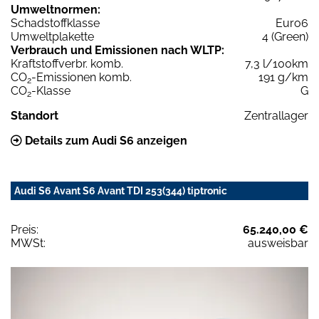
Umweltnormen:
Schadstoffklasse
Euro6
Umweltplakette
4 (Green)
Verbrauch und Emissionen nach WLTP:
Kraftstoffverbr. komb.
7,3 l/100km
CO
-Emissionen komb.
191 g/km
2
CO
-Klasse
G
2
Standort
Zentrallager
Details zum Audi S6 anzeigen
Audi S6 Avant S6 Avant TDI 253(344) tiptronic
Preis:
65.240,00 €
MWSt:
ausweisbar