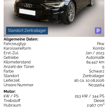
Standort Zentrallager
Allgemeine Daten:
Fahrzeugtyp
Pkw
Karosserieform
Kombi
Erst-Zul.
Jan / 2023
Getriebe
Automatik
Kilometerstand
84.447 km
Anzahl der Türen
5
Farbe
Schwarz
Standort
Zentrallager
Lieferzeit
ab ca. 10.08.2026
Unsere Nummer
N039164
Motor:
kW / PS
253 kW / 344 PS
Treibstoff
Diesel
Hubraum
2.967 cm³