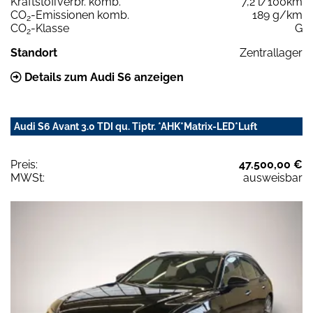
Kraftstoffverbr. komb.
7,2 l/100km
CO
-Emissionen komb.
189 g/km
2
CO
-Klasse
G
2
Standort
Zentrallager
Details zum Audi S6 anzeigen
Audi S6 Avant 3.0 TDI qu. Tiptr. *AHK*Matrix-LED*Luft
Preis:
47.500,00 €
MWSt:
ausweisbar