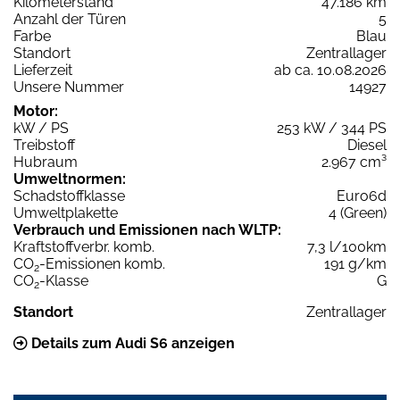
Kilometerstand
47.186 km
Anzahl der Türen
5
Farbe
Blau
Standort
Zentrallager
Lieferzeit
ab ca. 10.08.2026
Unsere Nummer
14927
Motor:
kW / PS
253 kW / 344 PS
Treibstoff
Diesel
Hubraum
2.967 cm³
Umweltnormen:
Schadstoffklasse
Euro6d
Umweltplakette
4 (Green)
Verbrauch und Emissionen nach WLTP:
Kraftstoffverbr. komb.
7,3 l/100km
CO
-Emissionen komb.
191 g/km
2
CO
-Klasse
G
2
Standort
Zentrallager
Details zum Audi S6 anzeigen