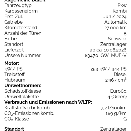
Fahrzeugtyp
Pkw
Karosserieform
Kombi
Erst-Zul.
Jun / 2024
Getriebe
Automatik
Kilometerstand
27.000 km
Anzahl der Türen
5
Farbe
Schwarz
Standort
Zentrallager
Lieferzeit
ab ca. 10.08.2026
Unsere Nummer
83470_GW_MUE-V
Motor:
kW / PS
253 kW / 344 PS
Treibstoff
Diesel
Hubraum
2.967 cm³
Umweltnormen:
Schadstoffklasse
Euro6d
Umweltplakette
4 (Green)
Verbrauch und Emissionen nach WLTP:
Kraftstoffverbr. komb.
7,2 l/100km
CO
-Emissionen komb.
189 g/km
2
CO
-Klasse
G
2
Standort
Zentrallager