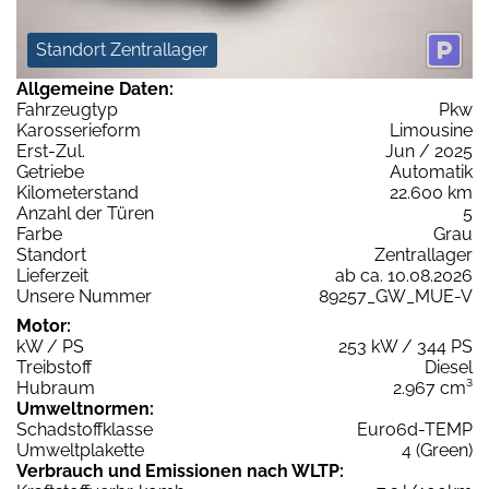
Standort Zentrallager
Allgemeine Daten:
Fahrzeugtyp
Pkw
Karosserieform
Limousine
Erst-Zul.
Jun / 2025
Getriebe
Automatik
Kilometerstand
22.600 km
Anzahl der Türen
5
Farbe
Grau
Standort
Zentrallager
Lieferzeit
ab ca. 10.08.2026
Unsere Nummer
89257_GW_MUE-V
Motor:
kW / PS
253 kW / 344 PS
Treibstoff
Diesel
Hubraum
2.967 cm³
Umweltnormen:
Schadstoffklasse
Euro6d-TEMP
Umweltplakette
4 (Green)
Verbrauch und Emissionen nach WLTP: