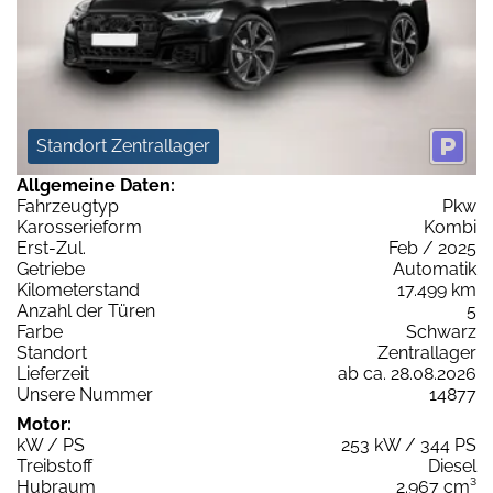
Standort Zentrallager
Allgemeine Daten:
Fahrzeugtyp
Pkw
Karosserieform
Kombi
Erst-Zul.
Feb / 2025
Getriebe
Automatik
Kilometerstand
17.499 km
Anzahl der Türen
5
Farbe
Schwarz
Standort
Zentrallager
Lieferzeit
ab ca. 28.08.2026
Unsere Nummer
14877
Motor:
kW / PS
253 kW / 344 PS
Treibstoff
Diesel
Hubraum
2.967 cm³