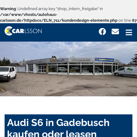
Warning
: Undefined array key "shop_intern_freigabe" in
/var/www/vhosts/autohaus-
carlsson.de/httpdocs/ELN_711/kundendesign-elemente.php
on line
67
Audi S6 in Gadebusch
kaufen oder leasen