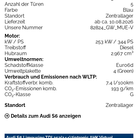
Anzahl der Türen
5
Farbe
Blau
Standort
Zentrallager
Lieferzeit
ab ca. 10.08.2026
Unsere Nummer
82824_GW_MUE-V
Motor:
kW / PS
253 kW / 344 PS
Treibstoff
Diesel
Hubraum
2.967 cm³
Umweltnormen:
Schadstoffklasse
Euro6d
Umweltplakette
4 (Green)
Verbrauch und Emissionen nach WLTP:
Kraftstoffverbr. komb.
7,4 l/100km
CO
-Emissionen komb.
193 g/km
2
CO
-Klasse
G
2
Standort
Zentrallager
Details zum Audi S6 anzeigen
Audi S6 Limousine TDI 253(344) tiptronic AHK Virtuel