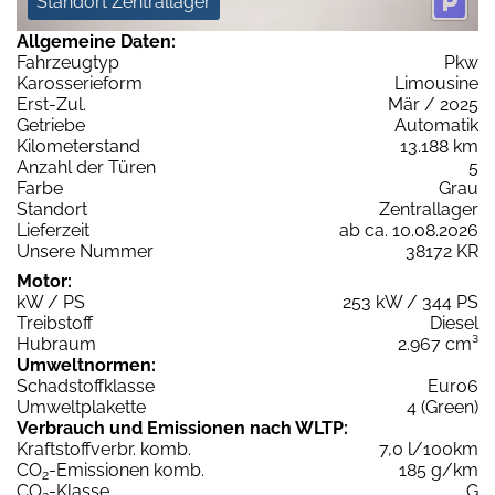
Standort Zentrallager
Allgemeine Daten:
Fahrzeugtyp
Pkw
Karosserieform
Limousine
Erst-Zul.
Mär / 2025
Getriebe
Automatik
Kilometerstand
13.188 km
Anzahl der Türen
5
Farbe
Grau
Standort
Zentrallager
Lieferzeit
ab ca. 10.08.2026
Unsere Nummer
38172 KR
Motor:
kW / PS
253 kW / 344 PS
Treibstoff
Diesel
Hubraum
2.967 cm³
Umweltnormen:
Schadstoffklasse
Euro6
Umweltplakette
4 (Green)
Verbrauch und Emissionen nach WLTP:
Kraftstoffverbr. komb.
7,0 l/100km
CO
-Emissionen komb.
185 g/km
2
CO
-Klasse
G