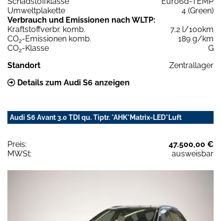
Schadstoffklasse
Euro6d-TEMP
Umweltplakette
4 (Green)
Verbrauch und Emissionen nach WLTP:
Kraftstoffverbr. komb.
7,2 l/100km
CO
-Emissionen komb.
189 g/km
2
CO
-Klasse
G
2
Standort
Zentrallager
Details zum Audi S6 anzeigen
Audi S6 Avant 3.0 TDI qu. Tiptr. *AHK*Matrix-LED*Luft
Preis:
47.500,00 €
MWSt:
ausweisbar