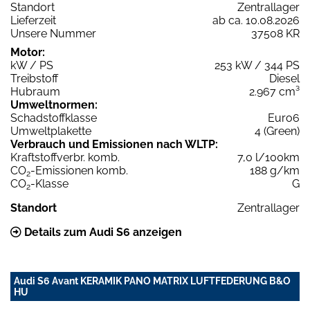
Standort
Zentrallager
Lieferzeit
ab ca. 10.08.2026
Unsere Nummer
37508 KR
Motor:
kW / PS
253 kW / 344 PS
Treibstoff
Diesel
Hubraum
2.967 cm³
Umweltnormen:
Schadstoffklasse
Euro6
Umweltplakette
4 (Green)
Verbrauch und Emissionen nach WLTP:
Kraftstoffverbr. komb.
7,0 l/100km
CO
-Emissionen komb.
188 g/km
2
CO
-Klasse
G
2
Standort
Zentrallager
Details zum Audi S6 anzeigen
Audi S6 Avant KERAMIK PANO MATRIX LUFTFEDERUNG B&O
HU