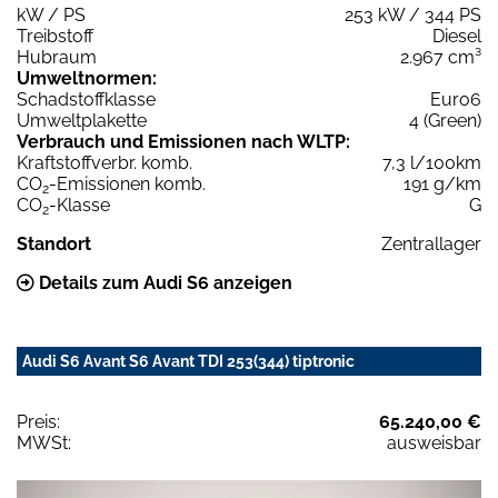
kW / PS
253 kW / 344 PS
Treibstoff
Diesel
Hubraum
2.967 cm³
Umweltnormen:
Schadstoffklasse
Euro6
Umweltplakette
4 (Green)
Verbrauch und Emissionen nach WLTP:
Kraftstoffverbr. komb.
7,3 l/100km
CO
-Emissionen komb.
191 g/km
2
CO
-Klasse
G
2
Standort
Zentrallager
Details zum Audi S6 anzeigen
Audi S6 Avant S6 Avant TDI 253(344) tiptronic
Preis:
65.240,00 €
MWSt:
ausweisbar