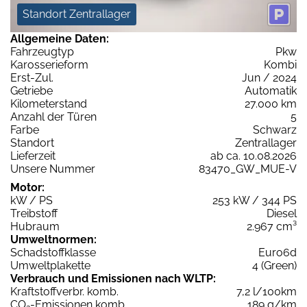
Standort Zentrallager
Allgemeine Daten:
Fahrzeugtyp
Pkw
Karosserieform
Kombi
Erst-Zul.
Jun / 2024
Getriebe
Automatik
Kilometerstand
27.000 km
Anzahl der Türen
5
Farbe
Schwarz
Standort
Zentrallager
Lieferzeit
ab ca. 10.08.2026
Unsere Nummer
83470_GW_MUE-V
Motor:
kW / PS
253 kW / 344 PS
Treibstoff
Diesel
Hubraum
2.967 cm³
Umweltnormen:
Schadstoffklasse
Euro6d
Umweltplakette
4 (Green)
Verbrauch und Emissionen nach WLTP:
Kraftstoffverbr. komb.
7,2 l/100km
CO
-Emissionen komb.
189 g/km