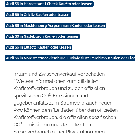
Audi S6 in Hansestadt Lübeck Kaufen oder leasen
Audi S6 in Crivitz Kaufen oder leasen
Audi S6 in Mecklenburg Vorpommern Kaufen oder leasen
Audi S6 in Gadebusch Kaufen oder leasen
Audi S6 in Lützow Kaufen oder leasen
Audi S6 in Nordwestmecklemburg, Ludwigslust-Parchim,x Kaufen oder le
Irrtum und Zwischenverkauf vorbehalten.
* Weitere Informationen zum offiziellen
Kraftstoffverbrauch und zu den offiziellen
2
spezifischen CO
-Emissionen und
gegebenenfalls zum Stromverbrauch neuer
Pkw können dem 'Leitfaden über den offiziellen
Kraftstoffverbrauch, die offiziellen spezifischen
2
CO
-Emissionen und den offiziellen
Stromverbrauch neuer Pkw' entnommen