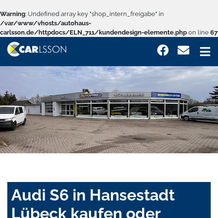
Warning
: Undefined array key "shop_intern_freigabe" in
/var/www/vhosts/autohaus-
carlsson.de/httpdocs/ELN_711/kundendesign-elemente.php
on line
67
Audi S6 in Hansestadt
Lübeck kaufen oder