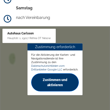
Samstag
nach Vereinbarung
Autohaus Carlsson
Hauptstr. 1, 19217 Rehna OT Nesow
Zustimmung erforderlich
Für die Aktivierung der Karten- und
Navigationsdienste ist Ihre
Zustimmung zu den
Datenschutzrichtlinien vom
Drittanbieter Google LLC
erforderlich.
Zustimmen und
aktivieren