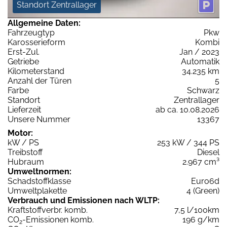
Standort Zentrallager
Allgemeine Daten:
Fahrzeugtyp
Pkw
Karosserieform
Kombi
Erst-Zul.
Jan / 2023
Getriebe
Automatik
Kilometerstand
34.235 km
Anzahl der Türen
5
Farbe
Schwarz
Standort
Zentrallager
Lieferzeit
ab ca. 10.08.2026
Unsere Nummer
13367
Motor:
kW / PS
253 kW / 344 PS
Treibstoff
Diesel
Hubraum
2.967 cm³
Umweltnormen:
Schadstoffklasse
Euro6d
Umweltplakette
4 (Green)
Verbrauch und Emissionen nach WLTP:
Kraftstoffverbr. komb.
7,5 l/100km
CO
-Emissionen komb.
196 g/km
2