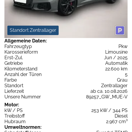
Standort Zentrallager
Allgemeine Daten:
Fahrzeugtyp
Pkw
Karosserieform
Limousine
Erst-Zul.
Jun / 2025
Getriebe
Automatik
Kilometerstand
22.600 km
Anzahl der Türen
5
Farbe
Grau
Standort
Zentrallager
Lieferzeit
ab ca. 10.08.2026
Unsere Nummer
89257_GW_MUE-V
Motor:
kW / PS
253 kW / 344 PS
Treibstoff
Diesel
Hubraum
2.967 cm³
Umweltnormen: