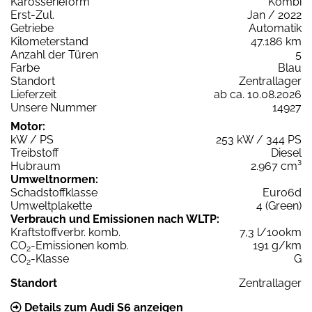
Karosserieform
Kombi
Erst-Zul.
Jan / 2022
Getriebe
Automatik
Kilometerstand
47.186 km
Anzahl der Türen
5
Farbe
Blau
Standort
Zentrallager
Lieferzeit
ab ca. 10.08.2026
Unsere Nummer
14927
Motor:
kW / PS
253 kW / 344 PS
Treibstoff
Diesel
Hubraum
2.967 cm³
Umweltnormen:
Schadstoffklasse
Euro6d
Umweltplakette
4 (Green)
Verbrauch und Emissionen nach WLTP:
Kraftstoffverbr. komb.
7,3 l/100km
CO
-Emissionen komb.
191 g/km
2
CO
-Klasse
G
2
Standort
Zentrallager
Details zum Audi S6 anzeigen