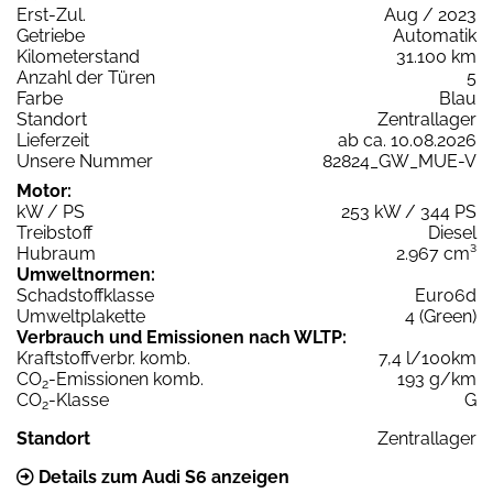
Erst-Zul.
Aug / 2023
Getriebe
Automatik
Kilometerstand
31.100 km
Anzahl der Türen
5
Farbe
Blau
Standort
Zentrallager
Lieferzeit
ab ca. 10.08.2026
Unsere Nummer
82824_GW_MUE-V
Motor:
kW / PS
253 kW / 344 PS
Treibstoff
Diesel
Hubraum
2.967 cm³
Umweltnormen:
Schadstoffklasse
Euro6d
Umweltplakette
4 (Green)
Verbrauch und Emissionen nach WLTP:
Kraftstoffverbr. komb.
7,4 l/100km
CO
-Emissionen komb.
193 g/km
2
CO
-Klasse
G
2
Standort
Zentrallager
Details zum Audi S6 anzeigen