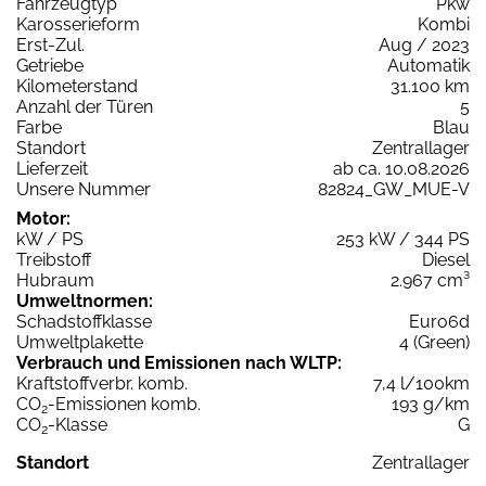
Fahrzeugtyp
Pkw
Karosserieform
Kombi
Erst-Zul.
Aug / 2023
Getriebe
Automatik
Kilometerstand
31.100 km
Anzahl der Türen
5
Farbe
Blau
Standort
Zentrallager
Lieferzeit
ab ca. 10.08.2026
Unsere Nummer
82824_GW_MUE-V
Motor:
kW / PS
253 kW / 344 PS
Treibstoff
Diesel
Hubraum
2.967 cm³
Umweltnormen:
Schadstoffklasse
Euro6d
Umweltplakette
4 (Green)
Verbrauch und Emissionen nach WLTP:
Kraftstoffverbr. komb.
7,4 l/100km
CO
-Emissionen komb.
193 g/km
2
CO
-Klasse
G
2
Standort
Zentrallager