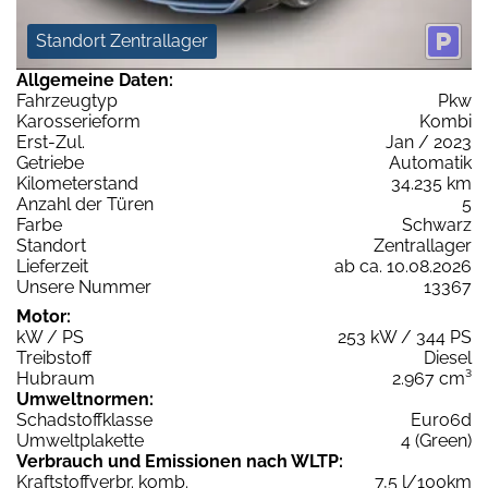
Standort Zentrallager
Allgemeine Daten:
Fahrzeugtyp
Pkw
Karosserieform
Kombi
Erst-Zul.
Jan / 2023
Getriebe
Automatik
Kilometerstand
34.235 km
Anzahl der Türen
5
Farbe
Schwarz
Standort
Zentrallager
Lieferzeit
ab ca. 10.08.2026
Unsere Nummer
13367
Motor:
kW / PS
253 kW / 344 PS
Treibstoff
Diesel
Hubraum
2.967 cm³
Umweltnormen:
Schadstoffklasse
Euro6d
Umweltplakette
4 (Green)
Verbrauch und Emissionen nach WLTP:
Kraftstoffverbr. komb.
7,5 l/100km