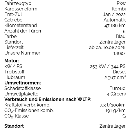
Fahrzeugtyp
Pkw
Karosserieform
Kombi
Erst-Zul.
Jan / 2022
Getriebe
Automatik
Kilometerstand
47.186 km
Anzahl der Türen
5
Farbe
Blau
Standort
Zentrallager
Lieferzeit
ab ca. 10.08.2026
Unsere Nummer
14927
Motor:
kW / PS
253 kW / 344 PS
Treibstoff
Diesel
Hubraum
2.967 cm³
Umweltnormen:
Schadstoffklasse
Euro6d
Umweltplakette
4 (Green)
Verbrauch und Emissionen nach WLTP:
Kraftstoffverbr. komb.
7,3 l/100km
CO
-Emissionen komb.
191 g/km
2
CO
-Klasse
G
2
Standort
Zentrallager