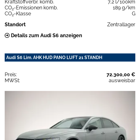
Kraftstoffverbr. komb.
7,2 l/100km
CO
-Emissionen komb.
189 g/km
2
CO
-Klasse
G
2
Standort
Zentrallager
Details zum Audi S6 anzeigen
Audi S6 Lim. AHK HUD PANO LUFT 21 STANDH
Preis:
72.300,00 €
MWSt:
ausweisbar