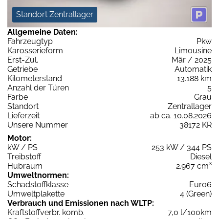
Standort Zentrallager
Allgemeine Daten:
Fahrzeugtyp
Pkw
Karosserieform
Limousine
Erst-Zul.
Mär / 2025
Getriebe
Automatik
Kilometerstand
13.188 km
Anzahl der Türen
5
Farbe
Grau
Standort
Zentrallager
Lieferzeit
ab ca. 10.08.2026
Unsere Nummer
38172 KR
Motor:
kW / PS
253 kW / 344 PS
Treibstoff
Diesel
Hubraum
2.967 cm³
Umweltnormen:
Schadstoffklasse
Euro6
Umweltplakette
4 (Green)
Verbrauch und Emissionen nach WLTP:
Kraftstoffverbr. komb.
7,0 l/100km