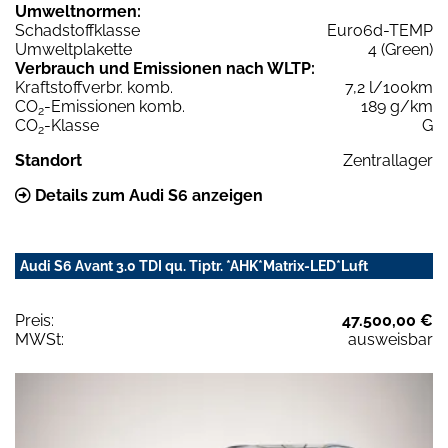
Umweltnormen:
Schadstoffklasse
Euro6d-TEMP
Umweltplakette
4 (Green)
Verbrauch und Emissionen nach WLTP:
Kraftstoffverbr. komb.
7,2 l/100km
CO
-Emissionen komb.
189 g/km
2
CO
-Klasse
G
2
Standort
Zentrallager
Details zum Audi S6 anzeigen
Audi S6 Avant 3.0 TDI qu. Tiptr. *AHK*Matrix-LED*Luft
Preis:
47.500,00 €
MWSt:
ausweisbar