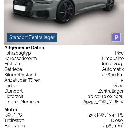
Standort Zentrallager
Allgemeine Daten:
Fahrzeugtyp
Pkw
Karosserieform
Limousine
Erst-Zul.
Jun / 2025
Getriebe
Automatik
Kilometerstand
22.600 km
Anzahl der Türen
5
Farbe
Grau
Standort
Zentrallager
Lieferzeit
ab ca. 10.08.2026
Unsere Nummer
89257_GW_MUE-V
Motor:
kW / PS
253 kW / 344 PS
Treibstoff
Diesel
Hubraum
2.967 cm³