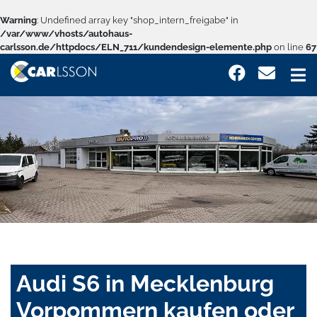
Warning
: Undefined array key "shop_intern_freigabe" in
/var/www/vhosts/autohaus-
carlsson.de/httpdocs/ELN_711/kundendesign-elemente.php
on line
67
Audi S6 in Mecklenburg
Vorpommern kaufen oder