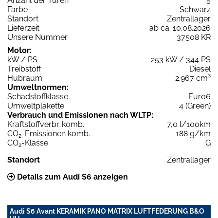
Anzahl der Türen
5
Farbe
Schwarz
Standort
Zentrallager
Lieferzeit
ab ca. 10.08.2026
Unsere Nummer
37508 KR
Motor:
kW / PS
253 kW / 344 PS
Treibstoff
Diesel
Hubraum
2.967 cm³
Umweltnormen:
Schadstoffklasse
Euro6
Umweltplakette
4 (Green)
Verbrauch und Emissionen nach WLTP:
Kraftstoffverbr. komb.
7,0 l/100km
CO
-Emissionen komb.
188 g/km
2
CO
-Klasse
G
2
Standort
Zentrallager
Details zum Audi S6 anzeigen
Audi S6 Avant KERAMIK PANO MATRIX LUFTFEDERUNG B&O