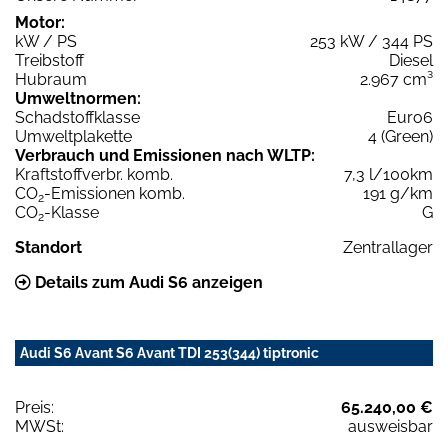
Motor:
kW / PS
253 kW / 344 PS
Treibstoff
Diesel
Hubraum
2.967 cm³
Umweltnormen:
Schadstoffklasse
Euro6
Umweltplakette
4 (Green)
Verbrauch und Emissionen nach WLTP:
Kraftstoffverbr. komb.
7,3 l/100km
CO
-Emissionen komb.
191 g/km
2
CO
-Klasse
G
2
Standort
Zentrallager
Details zum Audi S6 anzeigen
Audi S6 Avant S6 Avant TDI 253(344) tiptronic
Preis:
65.240,00 €
MWSt:
ausweisbar