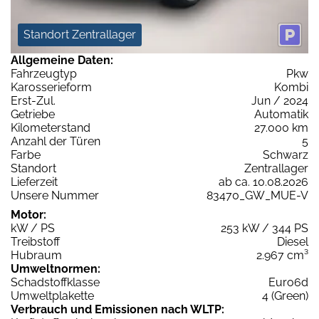
Standort Zentrallager
Allgemeine Daten:
Fahrzeugtyp
Pkw
Karosserieform
Kombi
Erst-Zul.
Jun / 2024
Getriebe
Automatik
Kilometerstand
27.000 km
Anzahl der Türen
5
Farbe
Schwarz
Standort
Zentrallager
Lieferzeit
ab ca. 10.08.2026
Unsere Nummer
83470_GW_MUE-V
Motor:
kW / PS
253 kW / 344 PS
Treibstoff
Diesel
Hubraum
2.967 cm³
Umweltnormen:
Schadstoffklasse
Euro6d
Umweltplakette
4 (Green)
Verbrauch und Emissionen nach WLTP: