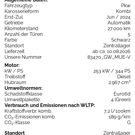
Fahrzeugtyp
Pkw
Karosserieform
Kombi
Erst-Zul.
Jun / 2024
Getriebe
Automatik
Kilometerstand
27.000 km
Anzahl der Türen
5
Farbe
Schwarz
Standort
Zentrallager
Lieferzeit
ab ca. 10.08.2026
Unsere Nummer
83470_GW_MUE-V
Motor:
kW / PS
253 kW / 344 PS
Treibstoff
Diesel
Hubraum
2.967 cm³
Umweltnormen:
Schadstoffklasse
Euro6d
Umweltplakette
4 (Green)
Verbrauch und Emissionen nach WLTP:
Kraftstoffverbr. komb.
7,2 l/100km
CO
-Emissionen komb.
189 g/km
2
CO
-Klasse
G
2
Standort
Zentrallager