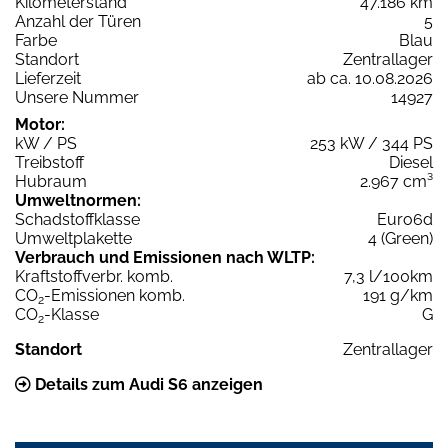
Kilometerstand
47.186 km
Anzahl der Türen
5
Farbe
Blau
Standort
Zentrallager
Lieferzeit
ab ca. 10.08.2026
Unsere Nummer
14927
Motor:
kW / PS
253 kW / 344 PS
Treibstoff
Diesel
Hubraum
2.967 cm³
Umweltnormen:
Schadstoffklasse
Euro6d
Umweltplakette
4 (Green)
Verbrauch und Emissionen nach WLTP:
Kraftstoffverbr. komb.
7,3 l/100km
CO
-Emissionen komb.
191 g/km
2
CO
-Klasse
G
2
Standort
Zentrallager
Details zum Audi S6 anzeigen