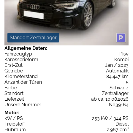
Standort Zentrallager
Allgemeine Daten:
Fahrzeugtyp
Pkw
Karosserieform
Kombi
Erst-Zul.
Jan / 2023
Getriebe
Automatik
Kilometerstand
84.447 km
Anzahl der Türen
5
Farbe
Schwarz
Standort
Zentrallager
Lieferzeit
ab ca. 10.08.2026
Unsere Nummer
N039164
Motor:
kW / PS
253 kW / 344 PS
Treibstoff
Diesel
Hubraum
2.967 cm³