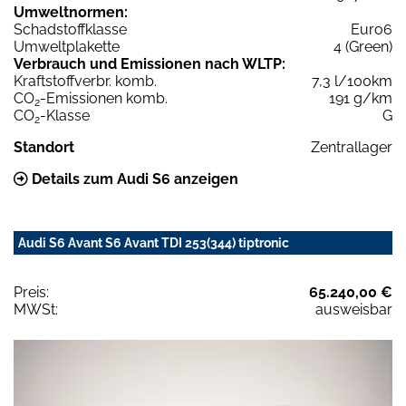
Umweltnormen:
Schadstoffklasse
Euro6
Umweltplakette
4 (Green)
Verbrauch und Emissionen nach WLTP:
Kraftstoffverbr. komb.
7,3 l/100km
CO
-Emissionen komb.
191 g/km
2
CO
-Klasse
G
2
Standort
Zentrallager
Details zum Audi S6 anzeigen
Audi S6 Avant S6 Avant TDI 253(344) tiptronic
Preis:
65.240,00 €
MWSt:
ausweisbar