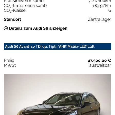
Kraftstoffverbr. komb.
7,2 l/100km
CO
-Emissionen komb.
189 g/km
2
CO
-Klasse
G
2
Standort
Zentrallager
Details zum Audi S6 anzeigen
Audi S6 Avant 3.0 TDI qu. Tiptr. *AHK*Matrix-LED*Luft
Preis:
47.500,00 €
MWSt:
ausweisbar