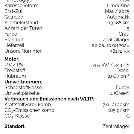
Karosserieform
Limousine
Erst-Zul.
Mär / 2025
Getriebe
Automatik
Kilometerstand
13.188 km
Anzahl der Türen
5
Farbe
Grau
Standort
Zentrallager
Lieferzeit
ab ca. 10.08.2026
Unsere Nummer
38172 KR
Motor:
kW / PS
253 kW / 344 PS
Treibstoff
Diesel
Hubraum
2.967 cm³
Umweltnormen:
Schadstoffklasse
Euro6
Umweltplakette
4 (Green)
Verbrauch und Emissionen nach WLTP:
Kraftstoffverbr. komb.
7,0 l/100km
CO
-Emissionen komb.
185 g/km
2
CO
-Klasse
G
2
Standort
Zentrallager