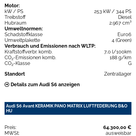
Motor:
kW / PS
253 kW / 344 PS
Treibstoff
Diesel
Hubraum
2.967 cm³
Umweltnormen:
Schadstoffklasse
Euro6
Umweltplakette
4 (Green)
Verbrauch und Emissionen nach WLTP:
Kraftstoffverbr. komb.
7,0 l/100km
CO
-Emissionen komb.
188 g/km
2
CO
-Klasse
G
2
Standort
Zentrallager
Details zum Audi S6 anzeigen
Audi S6 Avant KERAMIK PANO MATRIX LUFTFEDERUNG B&O
HU
Preis:
64.300,00 €
MWSt:
ausweisbar