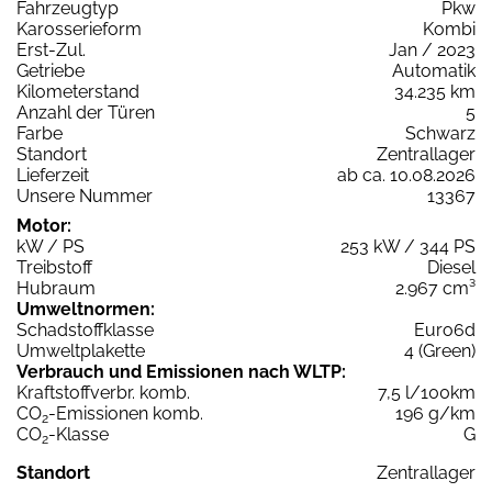
Fahrzeugtyp
Pkw
Karosserieform
Kombi
Erst-Zul.
Jan / 2023
Getriebe
Automatik
Kilometerstand
34.235 km
Anzahl der Türen
5
Farbe
Schwarz
Standort
Zentrallager
Lieferzeit
ab ca. 10.08.2026
Unsere Nummer
13367
Motor:
kW / PS
253 kW / 344 PS
Treibstoff
Diesel
Hubraum
2.967 cm³
Umweltnormen:
Schadstoffklasse
Euro6d
Umweltplakette
4 (Green)
Verbrauch und Emissionen nach WLTP:
Kraftstoffverbr. komb.
7,5 l/100km
CO
-Emissionen komb.
196 g/km
2
CO
-Klasse
G
2
Standort
Zentrallager