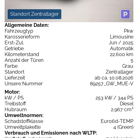
Standort Zentrallager
Allgemeine Daten:
Fahrzeugtyp
Pkw
Karosserieform
Limousine
Erst-Zul.
Jun / 2025
Getriebe
Automatik
Kilometerstand
22.600 km
Anzahl der Türen
5
Farbe
Grau
Standort
Zentrallager
Lieferzeit
ab ca. 10.08.2026
Unsere Nummer
89257_GW_MUE-V
Motor:
kW / PS
253 kW / 344 PS
Treibstoff
Diesel
Hubraum
2.967 cm³
Umweltnormen:
Schadstoffklasse
Euro6d-TEMP
Umweltplakette
4 (Green)
Verbrauch und Emissionen nach WLTP: