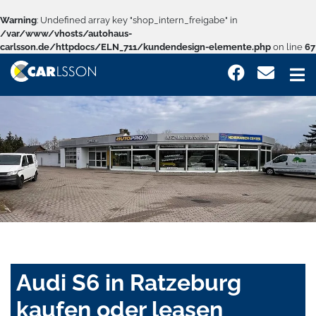
Warning
: Undefined array key "shop_intern_freigabe" in
/var/www/vhosts/autohaus-
carlsson.de/httpdocs/ELN_711/kundendesign-elemente.php
on line
67
Audi S6 in Ratzeburg
kaufen oder leasen