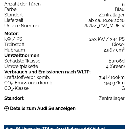
Anzahl der Türen
5
Farbe
Blau
Standort
Zentrallager
Lieferzeit
ab ca. 10.08.2026
Unsere Nummer
82824_GW_MUE-V
Motor:
kW / PS
253 kW / 344 PS
Treibstoff
Diesel
Hubraum
2.967 cm³
Umweltnormen:
Schadstoffklasse
Euro6d
Umweltplakette
4 (Green)
Verbrauch und Emissionen nach WLTP:
Kraftstoffverbr. komb.
7,4 l/100km
CO
-Emissionen komb.
193 g/km
2
CO
-Klasse
G
2
Standort
Zentrallager
Details zum Audi S6 anzeigen
Audi S6 Limousine TDI 253(344) tiptronic AHK Virtuel