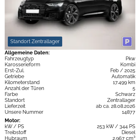
Standort Zentrallager
Allgemeine Daten:
Fahrzeugtyp
Pkw
Karosserieform
Kombi
Erst-Zul.
Feb / 2025
Getriebe
Automatik
Kilometerstand
17.499 km
Anzahl der Türen
5
Farbe
Schwarz
Standort
Zentrallager
Lieferzeit
ab ca. 28.08.2026
Unsere Nummer
14877
Motor:
kW / PS
253 kW / 344 PS
Treibstoff
Diesel
Hubraum
2.967 cm³