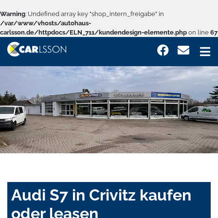
Warning
: Undefined array key "shop_intern_freigabe" in
/var/www/vhosts/autohaus-
carlsson.de/httpdocs/ELN_711/kundendesign-elemente.php
on line
67
Audi S7 in Crivitz kaufen
oder leasen