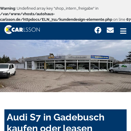
Warning
: Undefined array key "shop_intern_freigabe" in
/var/www/vhosts/autohaus-
carlsson.de/httpdocs/ELN_711/kundendesign-elemente.php
on line
67
Audi S7 in Gadebusch
kaufen oder leasen