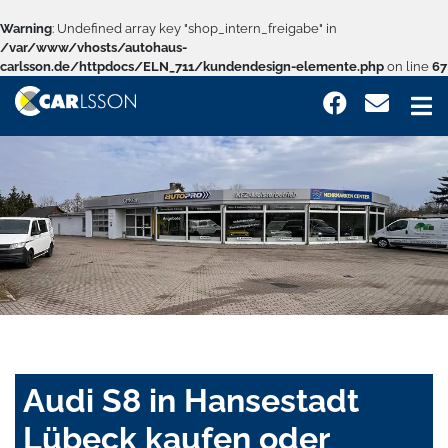
Warning
: Undefined array key "shop_intern_freigabe" in
/var/www/vhosts/autohaus-
carlsson.de/httpdocs/ELN_711/kundendesign-elemente.php
on line
67
Audi S8 in Hansestadt
Lübeck kaufen oder