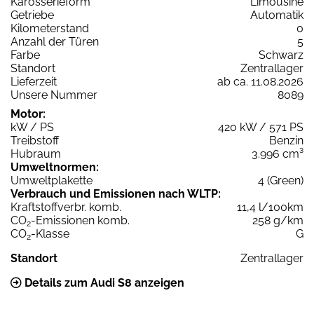
Karosserieform
Limousine
Getriebe
Automatik
Kilometerstand
0
Anzahl der Türen
5
Farbe
Schwarz
Standort
Zentrallager
Lieferzeit
ab ca. 11.08.2026
Unsere Nummer
8089
Motor:
kW / PS
420 kW / 571 PS
Treibstoff
Benzin
Hubraum
3.996 cm³
Umweltnormen:
Umweltplakette
4 (Green)
Verbrauch und Emissionen nach WLTP:
Kraftstoffverbr. komb.
11,4 l/100km
CO
-Emissionen komb.
258 g/km
2
CO
-Klasse
G
2
Standort
Zentrallager
Details zum Audi S8 anzeigen