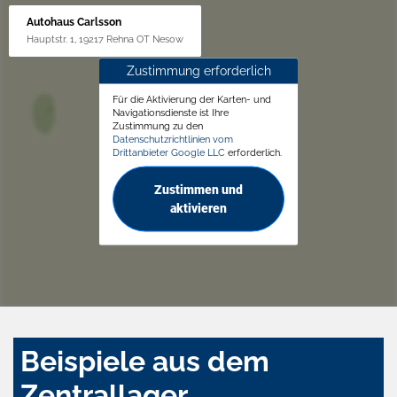
Autohaus Carlsson
Hauptstr. 1, 19217 Rehna OT Nesow
Zustimmung erforderlich
Für die Aktivierung der Karten- und
Navigationsdienste ist Ihre
Zustimmung zu den
Datenschutzrichtlinien vom
Drittanbieter Google LLC
erforderlich.
Zustimmen und
aktivieren
Beispiele aus dem
Zentrallager