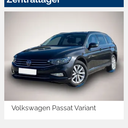
lkswagen Passat Variant
Volk