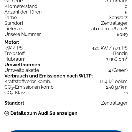
Getriebe
Automatik
Kilometerstand
0
Anzahl der Türen
5
Farbe
Schwarz
Standort
Zentrallager
Lieferzeit
ab ca. 11.08.2026
Unsere Nummer
8089
Motor:
kW / PS
420 kW / 571 PS
Treibstoff
Benzin
Hubraum
3.996 cm³
Umweltnormen:
Umweltplakette
4 (Green)
Verbrauch und Emissionen nach WLTP:
Kraftstoffverbr. komb.
11,4 l/100km
CO
-Emissionen komb.
258 g/km
2
CO
-Klasse
G
2
Standort
Zentrallager
Details zum Audi S8 anzeigen