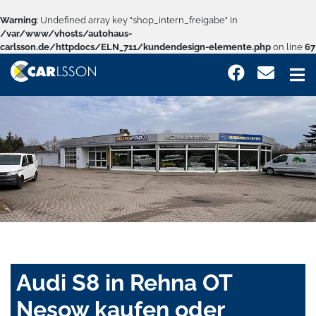
Warning
: Undefined array key "shop_intern_freigabe" in
/var/www/vhosts/autohaus-
carlsson.de/httpdocs/ELN_711/kundendesign-elemente.php
on line
67
Audi S8 in Rehna OT
Nesow kaufen oder