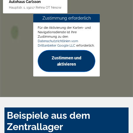
Autohaus Carlsson
Hauptstr. 1, 19217 Rehna OT Nesow
Zustimmung erforderlich
Für die Aktivierung der Karten- und
Navigationsdienste ist Ihre
Zustimmung zu den
Datenschutzrichtlinien vom
Drittanbieter Google LLC
erforderlich.
Zustimmen und
aktivieren
Beispiele aus dem
Zentrallager