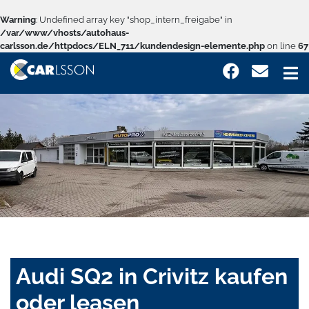
Warning
: Undefined array key "shop_intern_freigabe" in
/var/www/vhosts/autohaus-
carlsson.de/httpdocs/ELN_711/kundendesign-elemente.php
on line
67
Audi SQ2 in Crivitz kaufen
oder leasen